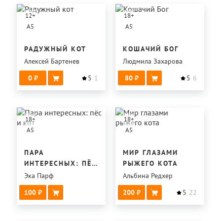
12
+
18
+
A5
A5
РАДУЖНЫЙ КОТ
КОШАЧИЙ БОГ
Алексей Бартенев
Людмила Захарова
0
5
1
80
5
6
18
+
18
+
A5
A5
ПАРА
МИР ГЛАЗАМИ
ИНТЕРЕСНЫХ: ПЁС
РЫЖЕГО КОТА
И КОТ
Эка Парф
Альбина Редхер
100
200
5
22