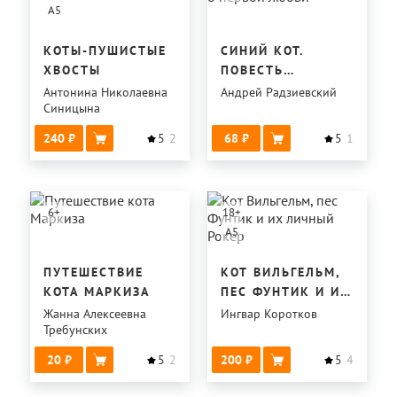
A5
КОТЫ-ПУШИСТЫЕ
СИНИЙ КОТ.
ХВОСТЫ
ПОВЕСТЬ
О ПЕРВОЙ ЛЮБВИ
Антонина Николаевна
Андрей Радзиевский
Синицына
240
5
2
68
5
1
6
+
18
+
A5
ПУТЕШЕСТВИЕ
КОТ ВИЛЬГЕЛЬМ,
КОТА МАРКИЗА
ПЕС ФУНТИК И ИХ
ЛИЧНЫЙ РОКЕР
Жанна Алексеевна
Ингвар Коротков
Требунских
20
5
2
200
5
4