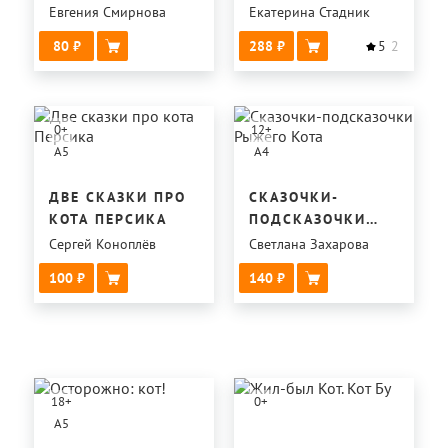
Евгения Смирнова
Екатерина Стадник
80
288
5
2
0
+
12
+
A5
A4
ДВЕ СКАЗКИ ПРО
СКАЗОЧКИ-
КОТА ПЕРСИКА
ПОДСКАЗОЧКИ
РЫЖЕГО КОТА
Сергей Коноплёв
Светлана Захарова
100
140
18
+
0
+
A5