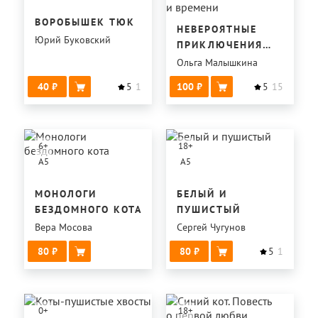
ВОРОБЫШЕК ТЮК
НЕВЕРОЯТНЫЕ
Юрий Буковский
ПРИКЛЮЧЕНИЯ
БРЫСЯ
Ольга Малышкина
В ПРОСТРАНСТВЕ
40
5
1
100
5
15
И ВРЕМЕНИ
6
+
18
+
A5
A5
МОНОЛОГИ
БЕЛЫЙ И
БЕЗДОМНОГО КОТА
ПУШИСТЫЙ
Вера Мосова
Сергей Чугунов
80
80
5
1
0
+
18
+