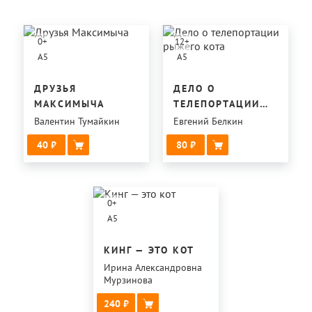
0
+
12
+
A5
A5
ДРУЗЬЯ
ДЕЛО О
МАКСИМЫЧА
ТЕЛЕПОРТАЦИИ
РЫЖЕГО КОТА
Валентин Тумайкин
Евгений Белкин
40
80
0
+
A5
КИНГ — ЭТО КОТ
Ирина Александровна
Мурзинова
240