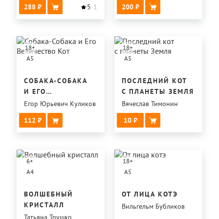
288
5
1
200
18
+
18
+
A5
A5
СОБАКА-СОБАКА
ПОСЛЕДНИЙ КОТ
И ЕГО
С ПЛАНЕТЫ ЗЕМЛЯ
ВЕЛИЧЕСТВО КОТ
Егор Юрьевич Куликов
Вячеслав Тимонин
112
10
6
+
18
+
A4
A5
ВОЛШЕБНЫЙ
ОТ ЛИЦА КОТЭ
КРИСТАЛЛ
Вильгельм Бубликов
Татьяна Трушко