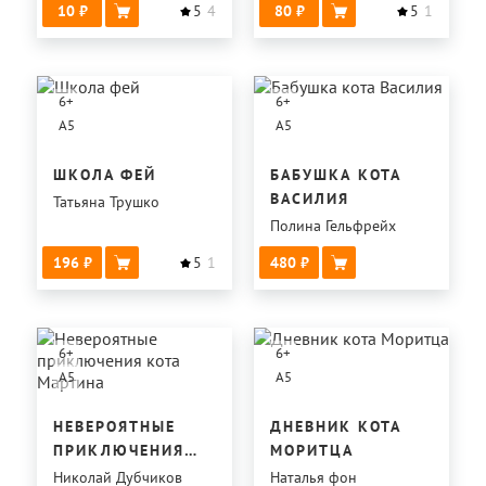
10
5
4
80
5
1
6
+
6
+
A5
A5
ШКОЛА ФЕЙ
БАБУШКА КОТА
ВАСИЛИЯ
Татьяна Трушко
Полина Гельфрейх
196
5
1
480
6
+
6
+
A5
A5
НЕВЕРОЯТНЫЕ
ДНЕВНИК КОТА
ПРИКЛЮЧЕНИЯ
МОРИТЦА
КОТА МАРТИНА
Николай Дубчиков
Наталья фон