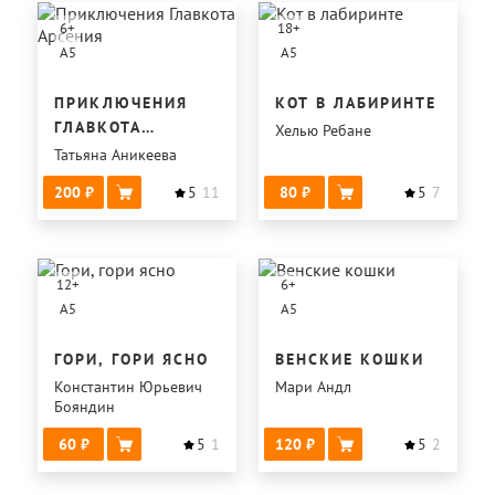
6
+
18
+
A5
A5
ПРИКЛЮЧЕНИЯ
КОТ В ЛАБИРИНТЕ
ГЛАВКОТА
Хелью Ребане
АРСЕНИЯ
Татьяна Аникеева
200
5
11
80
5
7
12
+
6
+
A5
A5
ГОРИ, ГОРИ ЯСНО
ВЕНСКИЕ КОШКИ
Константин Юрьевич
Мари Андл
Бояндин
60
5
1
120
5
2