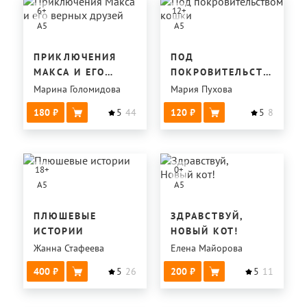
6
+
12
+
A5
A5
ПРИКЛЮЧЕНИЯ
ПОД
МАКСА И ЕГО
ПОКРОВИТЕЛЬСТВОМ
ВЕРНЫХ ДРУЗЕЙ
КОШКИ
Марина Голомидова
Мария Пухова
180
5
44
120
5
8
18
+
0
+
A5
A5
ПЛЮШЕВЫЕ
ЗДРАВСТВУЙ,
ИСТОРИИ
НОВЫЙ КОТ!
Жанна Стафеева
Елена Майорова
400
5
26
200
5
11