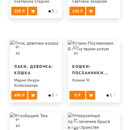
КОШКИ КАТЕЙКИ
Екатерина Стадник
Светлана Захарова
288
5
1
140
6
+
12
+
A5
A5
ЛАКИ, ДЕВОЧКА-
КОШКИ-
КОШКА
ПОСЛАННИКИ.
Я СТАНУ ТВОИМ
Мария Инари-
Ксения Ус
Колесникова
КОТОМ
490
5
4
0
5
7
6
+
6
+
A5
A5