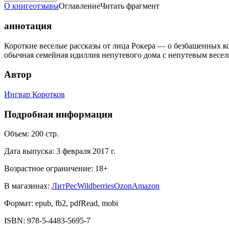
О книге
отзывы
Оглавление
Читать фрагмент
аннотация
Короткие веселые рассказы от лица Рокера — о безбашенных ко
обычная семейная идиллия непутевого дома с непутевым веселье
Автор
Ингвар Коротков
Подробная информация
Объем:
200
стр.
Дата выпуска:
3 февраля 2017 г.
Возрастное ограничение:
18
+
В магазинах:
ЛитРес
Wildberries
Ozon
Amazon
Формат:
epub, fb2, pdfRead, mobi
ISBN:
978-5-4483-5695-7