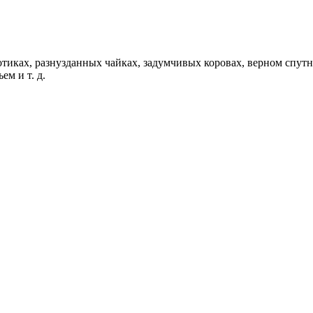
тиках, разнузданных чайках, задумчивых коровах, верном спутн
м и т. д.