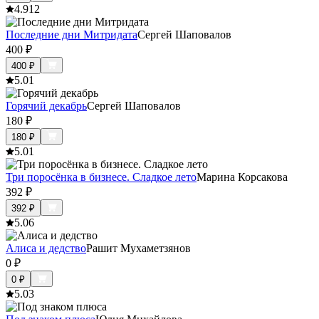
4.9
12
Последние дни Митридата
Сергей Шаповалов
400
₽
400
₽
5.0
1
Горячий декабрь
Сергей Шаповалов
180
₽
180
₽
5.0
1
Три поросёнка в бизнесе. Сладкое лето
Марина Корсакова
392
₽
392
₽
5.0
6
Алиса и дедство
Рашит Мухаметзянов
0
₽
0
₽
5.0
3