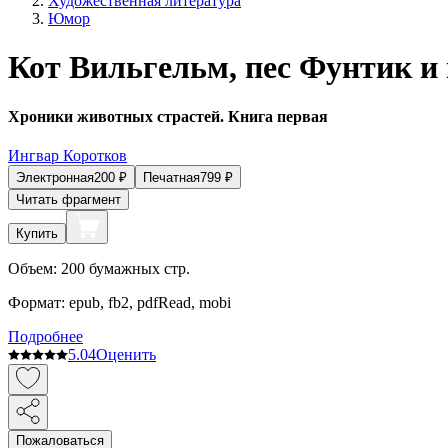
Художественная литература
Юмор
Кот Вильгельм, пес Фунтик и
Хроники животных страстей. Книга первая
Ингвар Коротков
Электронная
200
₽
Печатная
799
₽
Читать фрагмент
Купить
Объем:
200
бумажных стр.
Формат:
epub, fb2, pdfRead, mobi
Подробнее
5.0
4
Оценить
Пожаловаться