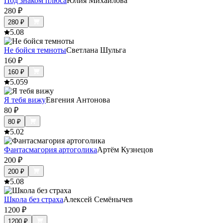
Под знаком плюса
Юлия Михайлова
280
₽
280
₽
5.0
8
Не бойся темноты
Светлана Шульга
160
₽
160
₽
5.0
59
Я тебя вижу
Евгения Антонова
80
₽
80
₽
5.0
2
Фантасмагория артоголика
Артём Кузнецов
200
₽
200
₽
5.0
8
Школа без страха
Алексей Семёнычев
1200
₽
1200
₽