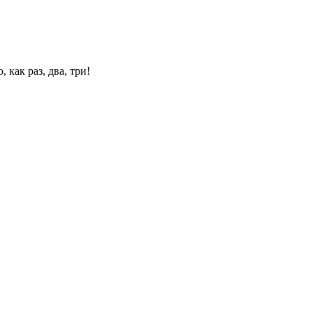
 как раз, два, три!