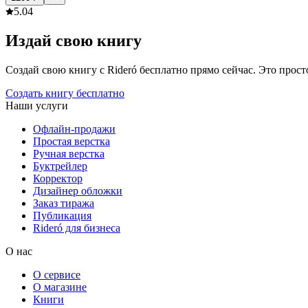
5.0
4
Издай свою книгу
Создай свою книгу с Rideró бесплатно прямо сейчас. Это просто,
Создать книгу бесплатно
Наши услуги
Офлайн-продажи
Простая верстка
Ручная верстка
Буктрейлер
Корректор
Дизайнер обложки
Заказ тиража
Публикация
Rideró для бизнеса
О нас
О сервисе
О магазине
Книги