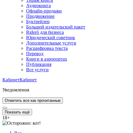
Тираж книги
Аудиокнига
Офлайн-продажи
Продвижение
Буктрейлер
Большой издательский пакет
Rideró для бизнеса
Юридический советник
Дополнительные услуги
Расшифровка текста
Перевод
Книги в аэропортах
Публикация
Все услуги
Кабинет
Кабинет
Уведомления
Отметить все как прочитанные
Показать ещё
18
+