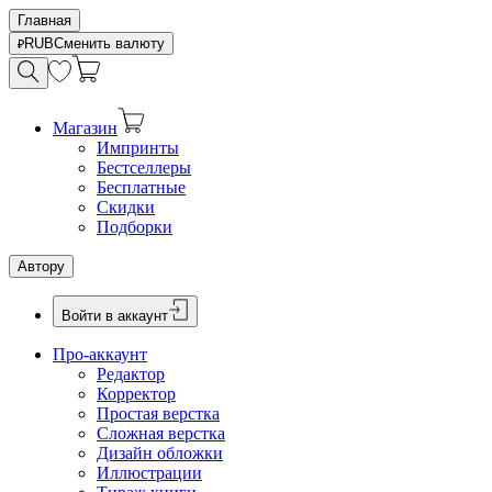
Главная
RUB
Сменить валюту
Магазин
Импринты
Бестселлеры
Бесплатные
Скидки
Подборки
Автору
Войти в аккаунт
Про-аккаунт
Редактор
Корректор
Простая верстка
Сложная верстка
Дизайн обложки
Иллюстрации