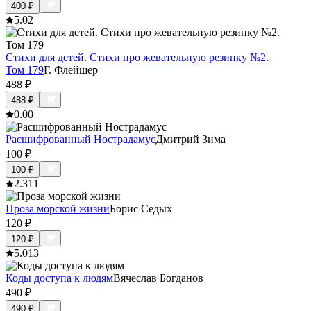
400
₽
5.0
2
Стихи для детей. Стихи про жевательную резинку №2.
Том 179
Г. Флейшер
488
₽
488
₽
0.0
0
Расшифрованный Нострадамус
Дмитрий Зима
100
₽
100
₽
2.3
11
Проза морской жизни
Борис Седых
120
₽
120
₽
5.0
13
Коды доступа к людям
Вячеслав Богданов
490
₽
490
₽