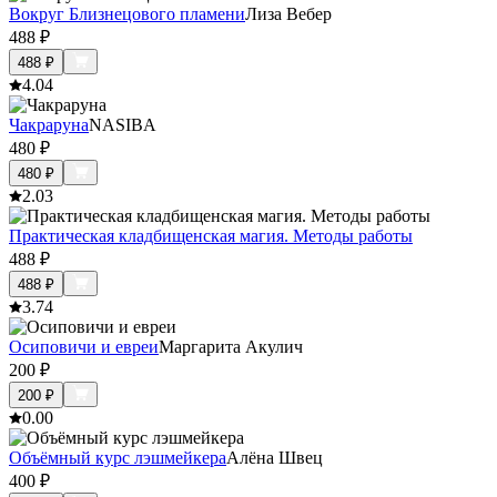
Вокруг Близнецового пламени
Лиза Вебер
488
₽
488
₽
4.0
4
Чакраруна
NASIBA
480
₽
480
₽
2.0
3
Практическая кладбищенская магия. Методы работы
488
₽
488
₽
3.7
4
Осиповичи и евреи
Маргарита Акулич
200
₽
200
₽
0.0
0
Объёмный курс лэшмейкера
Алёна Швец
400
₽