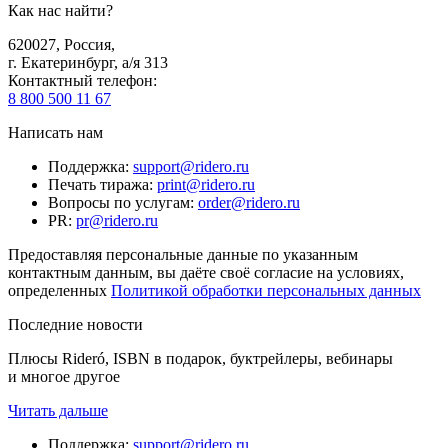
Как нас найти?
620027
,
Россия
,
г. Екатеринбург, а/я 313
Контактный телефон
:
8 800 500 11 67
Написать нам
Поддержка
:
support@ridero.ru
Печать тиража
:
print@ridero.ru
Вопросы по услугам
:
order@ridero.ru
PR
:
pr@ridero.ru
Предоставляя персональные данные по указанным
контактным данным, вы даёте своё согласие на условиях,
определенных
Политикой обработки персональных данных
Последние новости
Плюсы Rideró, ISBN в подарок, буктрейлеры, вебинары
и многое другое
Читать дальше
Поддержка
:
support@ridero.ru