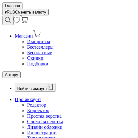
Главная
RUB
Сменить валюту
Магазин
Импринты
Бестселлеры
Бесплатные
Скидки
Подборки
Автору
Войти в аккаунт
Про-аккаунт
Редактор
Корректор
Простая верстка
Сложная верстка
Дизайн обложки
Иллюстрации