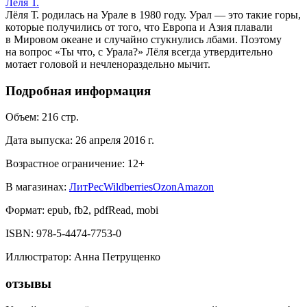
Лёля Т.
Лёля Т. родилась на Урале в 1980 году. Урал — это такие горы,
которые получились от того, что Европа и Азия плавали
в Мировом океане и случайно стукнулись лбами. Поэтому
на вопрос «Ты что, с Урала?» Лёля всегда утвердительно
мотает головой и нечленораздельно мычит.
Подробная информация
Объем:
216
стр.
Дата выпуска:
26 апреля 2016 г.
Возрастное ограничение:
12
+
В магазинах:
ЛитРес
Wildberries
Ozon
Amazon
Формат:
epub, fb2, pdfRead, mobi
ISBN:
978-5-4474-7753-0
Иллюстратор
:
Анна Петрущенко
отзывы