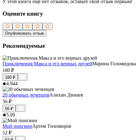
У этой книги ещё нет отзывов, оставьте свой отзыв первым!
Оцените книгу
Опубликовать отзыв
Рекомендуемые
Приключения Макса и его верных друзей
Марина Голомидова
180
₽
180
₽
4.9
44
20 обычных чеченцев
Алихан Динаев
56
₽
56
₽
5.0
9
Мой пингвин
Артем Тихомиров
52
₽
52
₽