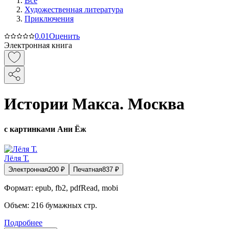
Все
Художественная литература
Приключения
0.0
1
Оценить
Электронная книга
Истории Макса. Москва
с картинками Ани Ёж
Лёля Т.
Электронная
200
₽
Печатная
837
₽
Формат:
epub, fb2, pdfRead, mobi
Объем:
216
бумажных стр.
Подробнее