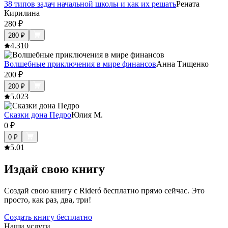
38 типов задач начальной школы и как их решать
Рената
Кирилина
280
₽
280
₽
4.3
10
Волшебные приключения в мире финансов
Анна Тищенко
200
₽
200
₽
5.0
23
Сказки дона Педро
Юлия М.
0
₽
0
₽
5.0
1
Издай свою книгу
Создай свою книгу с Rideró бесплатно прямо сейчас. Это
просто, как раз, два, три!
Создать книгу бесплатно
Наши услуги