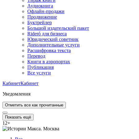
Тираж книги
Аудиокнига
Офлайн-продажи
Продвижение
Буктрейлер
Большой издательский пакет
Rideró для бизнеса
Юридический советник
Дополнительные услуги
Расшифровка текста
Перевод
Книги в аэропортах
Публикация
Все услуги
Кабинет
Кабинет
Уведомления
Отметить все как прочитанные
Показать ещё
12
+