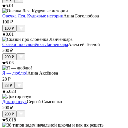
5.0
1
Овечка Лея. Кудрявые истории
Анна Боголюбова
100
₽
100
₽
0.0
1
Сказки про слонёнка Ланченкара
Алексей Тенчой
200
₽
200
₽
5.0
3
Я — люблю!
Анна Аксёнова
28
₽
28
₽
5.0
23
Доктор нэук
Сергей Самсошко
200
₽
200
₽
5.0
18