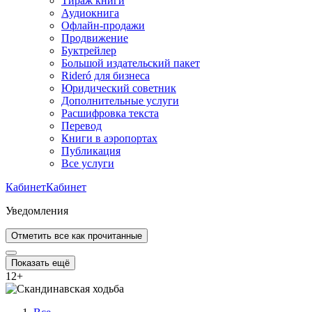
Тираж книги
Аудиокнига
Офлайн-продажи
Продвижение
Буктрейлер
Большой издательский пакет
Rideró для бизнеса
Юридический советник
Дополнительные услуги
Расшифровка текста
Перевод
Книги в аэропортах
Публикация
Все услуги
Кабинет
Кабинет
Уведомления
Отметить все как прочитанные
Показать ещё
12
+