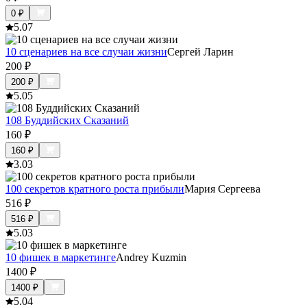
0
₽
5.0
7
10 сценариев на все случаи жизни
Сергей Ларин
200
₽
200
₽
5.0
5
108 Буддийских Сказаний
160
₽
160
₽
3.0
3
100 секретов кратного роста прибыли
Мария Сергеева
516
₽
516
₽
5.0
3
10 фишек в маркетинге
Andrey Kuzmin
1400
₽
1400
₽
5.0
4