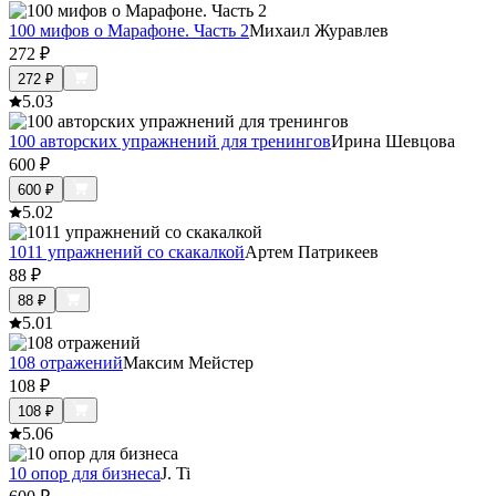
100 мифов о Марафоне. Часть 2
Михаил Журавлев
272
₽
272
₽
5.0
3
100 авторских упражнений для тренингов
Ирина Шевцова
600
₽
600
₽
5.0
2
1011 упражнений со скакалкой
Артем Патрикеев
88
₽
88
₽
5.0
1
108 отражений
Максим Мейстер
108
₽
108
₽
5.0
6
10 опор для бизнеса
J. Ti