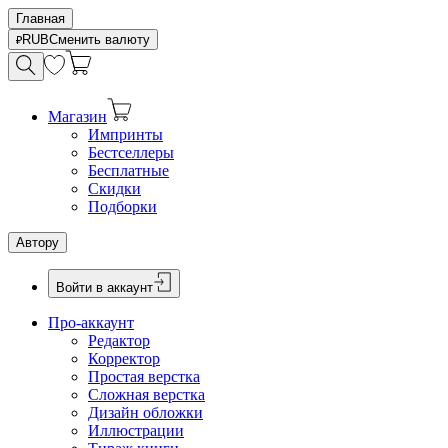
Главная
RUB
Сменить валюту
Магазин
Импринты
Бестселлеры
Бесплатные
Скидки
Подборки
Автору
Войти в аккаунт
Про-аккаунт
Редактор
Корректор
Простая верстка
Сложная верстка
Дизайн обложки
Иллюстрации