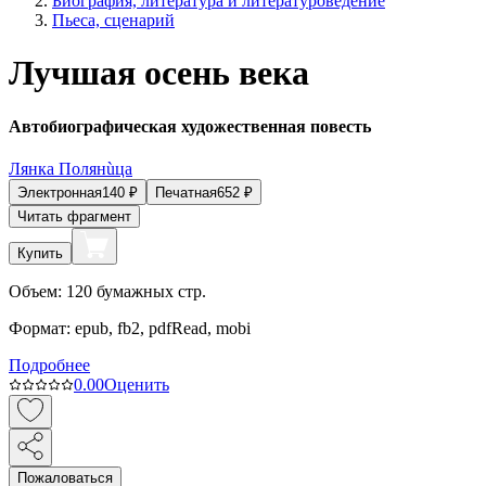
Биография, литература и литературоведение
Пьеса, сценарий
Лучшая осень века
Автобиографическая художественная повесть
Лянка Полянùца
Электронная
140
₽
Печатная
652
₽
Читать фрагмент
Купить
Объем:
120
бумажных стр.
Формат:
epub, fb2, pdfRead, mobi
Подробнее
0.0
0
Оценить
Пожаловаться