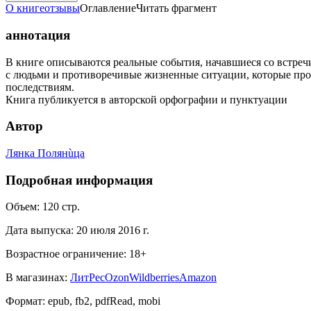
О книге
отзывы
Оглавление
Читать фрагмент
аннотация
В книге описываются реальные события, начавшиеся со встре
с людьми и противоречивые жизненные ситуации, которые про
последствиям.
Книга публикуется в авторской орфографии и пунктуации
Автор
Лянка Полянùца
Подробная информация
Объем:
120
стр.
Дата выпуска:
20 июля 2016 г.
Возрастное ограничение:
18
+
В магазинах:
ЛитРес
Ozon
Wildberries
Amazon
Формат:
epub, fb2, pdfRead, mobi