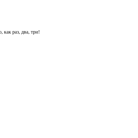
 как раз, два, три!