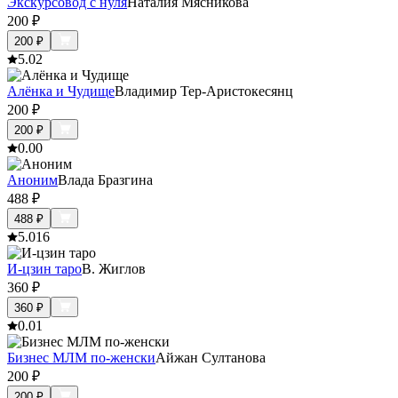
Экскурсовод с нуля
Наталия Мясникова
200
₽
200
₽
5.0
2
Алёнка и Чудище
Владимир Тер-Аристокесянц
200
₽
200
₽
0.0
0
Аноним
Влада Бразгина
488
₽
488
₽
5.0
16
И-цзин таро
В. Жиглов
360
₽
360
₽
0.0
1
Бизнес МЛМ по-женски
Айжан Султанова
200
₽
200
₽