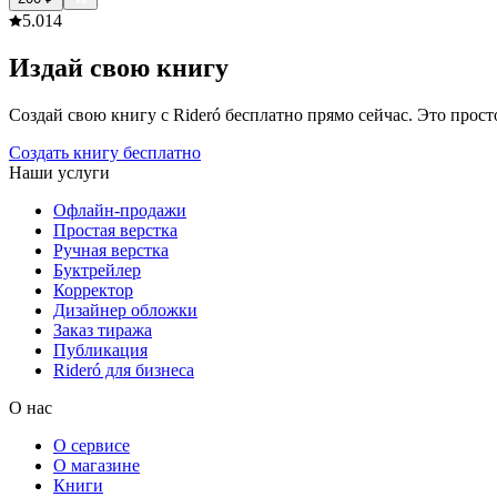
5.0
14
Издай свою книгу
Создай свою книгу с Rideró бесплатно прямо сейчас. Это просто,
Создать книгу бесплатно
Наши услуги
Офлайн-продажи
Простая верстка
Ручная верстка
Буктрейлер
Корректор
Дизайнер обложки
Заказ тиража
Публикация
Rideró для бизнеса
О нас
О сервисе
О магазине
Книги