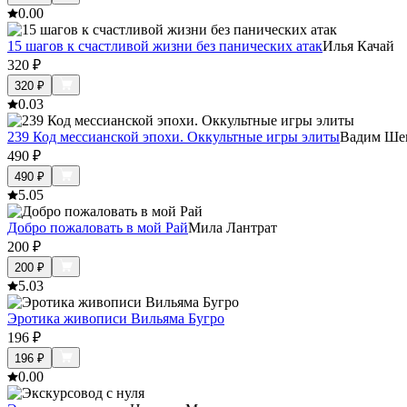
0.0
0
15 шагов к счастливой жизни без панических атак
Илья Качай
320
₽
320
₽
0.0
3
239 Код мессианской эпохи. Оккультные игры элиты
Вадим Ше
490
₽
490
₽
5.0
5
Добро пожаловать в мой Рай
Мила Лантрат
200
₽
200
₽
5.0
3
Эротика живописи Вильяма Бугро
196
₽
196
₽
0.0
0