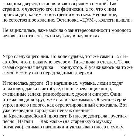
к задним дверям, останавливаются рядом со мной. Так
странно, я чувствую его, не физически, а то, что с ним
происходит, каким-то внутренним чутьем. Необычное,
но естественное явление. Остановка «ЦУМ», коллеги вышли.
Не зациклилась, даже забыла о заинтересованности молодого
человека и отвлеклась на музыку в наушниках.
Утро следующего дня. По воле судьбы, тот же самый «57-й»
автобус, что и накануне вечером. Та же вода в стеклах. Та же
самая скромная девушка — кондуктор. Я усаживаюсь на то же
самое место у окна перед задними дверями.
И понеслась дорога. Я в наушниках, музыка, люди входят
и выходят, давка в автобусе, сонные зевающие лица,
смешанные запахи разнообразных духов и сигарет. Одни
и те же люди вокруг, уже стали знакомыми. Обычное серое
утро, ничего нового, как отрепетированный спектакль. Вот
уже очередной городской пейзаж сменился
на Красноармейский проспект. В плеере доиграла грустная
песня «Натали — Как жаль» (на старенькую музыку
потянуло), снимаю наушники и укладываю плеер в сумку.