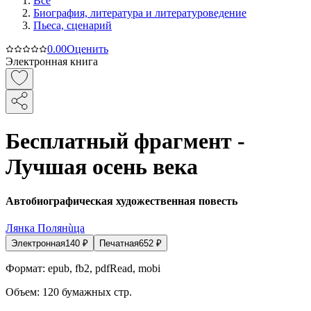
Все
Биография, литература и литературоведение
Пьеса, сценарий
0.0
0
Оценить
Электронная книга
Бесплатный фрагмент -
Лучшая осень века
Автобиографическая художественная повесть
Лянка Полянùца
Электронная
140
₽
Печатная
652
₽
Формат:
epub, fb2, pdfRead, mobi
Объем:
120
бумажных стр.