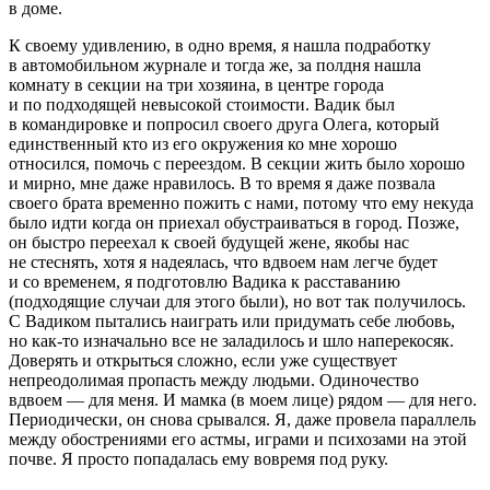
в доме.
К своему удивлению, в одно время, я нашла подработку
в автомобильном журнале и тогда же, за полдня нашла
комнату в секции на три хозяина, в центре города
и по подходящей невысокой стоимости. Вадик был
в командировке и попросил своего друга Олега, который
единственный кто из его окружения ко мне хорошо
относился, помочь с переездом. В секции жить было хорошо
и мирно, мне даже нравилось. В то время я даже позвала
своего брата временно пожить с нами, потому что ему некуда
было идти когда он приехал обустраиваться в город. Позже,
он быстро переехал к своей будущей жене, якобы нас
не стеснять, хотя я надеялась, что вдвоем нам легче будет
и со временем, я подготовлю Вадика к расставанию
(подходящие случаи для этого были), но вот так получилось.
С Вадиком пытались наиграть или придумать себе любовь,
но как-то изначально все не заладилось и шло наперекосяк.
Доверять и открыться сложно, если уже существует
непреодолимая пропасть между людьми. Одиночество
вдвоем — для меня. И мамка (в моем лице) рядом — для него.
Периодически, он снова срывался. Я, даже провела параллель
между обострениями его астмы, играми и психозами на этой
почве. Я просто попадалась ему вовремя под руку.