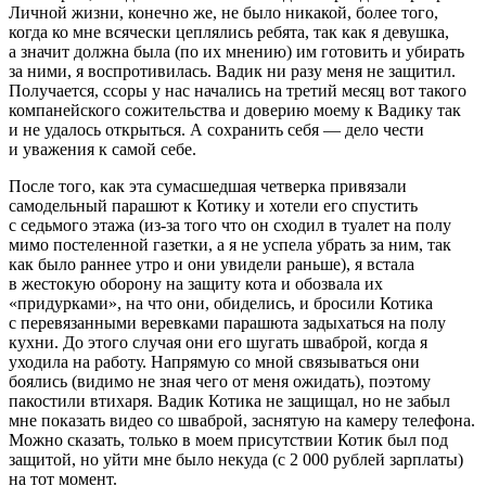
Личной жизни, конечно же, не было никакой, более того,
когда ко мне всячески цеплялись ребята, так как я девушка,
а значит должна была (по их мнению) им готовить и убирать
за ними, я воспротивилась. Вадик ни разу меня не защитил.
Получается, ссоры у нас начались на третий месяц вот такого
компанейского сожительства и доверию моему к Вадику так
и не удалось открыться. А сохранить себя — дело чести
и уважения к самой себе.
После того, как эта сумасшедшая четверка привязали
самодельный парашют к Котику и хотели его спустить
с седьмого этажа (из-за того что он сходил в туалет на полу
мимо постеленной газетки, а я не успела убрать за ним, так
как было раннее утро и они увидели раньше), я встала
в жестокую оборону на защиту кота и обозвала их
«придурками», на что они, обиделись, и бросили Котика
с перевязанными веревками парашюта задыхаться на полу
кухни. До этого случая они его шугать шваброй, когда я
уходила на работу. Напрямую со мной связываться они
боялись (видимо не зная чего от меня ожидать), поэтому
пакостили втихаря. Вадик Котика не защищал, но не забыл
мне показать видео со шваброй, заснятую на камеру телефона.
Можно сказать, только в моем присутствии Котик был под
защитой, но уйти мне было некуда (с 2 000 рублей зарплаты)
на тот момент.