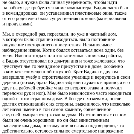
не было, а нужна была личная уверенность, чтобы идти
на работу где требуется знание компьютера. Вадик часто был
в командировках, он устанавливал пластиковые окна, также
от его родителей была существенная помощь (материальная
и продуктами).
Мы, в очередной раз, переехали, но уже в частный дом,
в котором было страшно находиться. Было постоянное
ощущение постороннего присутствия. Невыносимое
наблюдение извне. Котик боялся оставаться дома один, без
меня. Именно тогда я плотно занималась поиском работы,
а Вадик отсутствовал по два-три дня и тоже жаловался, что
чувствует чье-то невидимое присутствие в доме, особенно
в комнате совмещенной с кухней. Брат Вадика с другом
завершили учебу в строительном училище и вернулись в свои
деревни (позже, брата Вадика забрали служить в армию, а его
друг на рабочей стройке упал со второго этажа и получил
переломы рук и ног). Мне было невыносимо часто находиться
одной в этом страшном доме. В беседе с хозяевами, после
долгих отнекиваний с их стороны, выяснилось, что несколько
лет назад именно в той самой комнате, совмещенной
с кухней, умирал отец хозяина дома. Их отношения с сыном
были не очень хорошими, но он был единственным
наследником дома, поэтому они все-таки подтвердили, что
действительно, осталось сильное смертельное напряжение