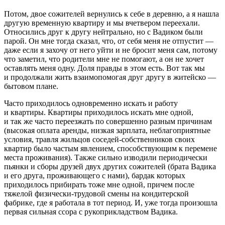
Потом, двое сожителей вернулись к себе в деревню, а я нашла
другую временную квартиру и мы вчетвером переехали.
Относились друг к другу нейтрально, но с Вадиком были
парой. Он мне тогда сказал, что, от себя меня не отпустит —
даже если я захочу от него уйти и не бросит меня сам, потому
что заметил, что родители мне не помогают, а он не хочет
оставлять меня одну. Доля правды в этом есть. Вот так мы
и продолжали жить взаимопомогая друг другу в житейско —
бытовом плане.
Часто приходилось одновременно искать и работу
и квартиры. Квартиры приходилось искать мне одной,
и так же часто переезжать по совершенно разным причинам
(высокая оплата аренды, низкая зарплата, неблагоприятные
условия, травля жильцов соседей-собственников своих
квартир было частым явлением, способствующим к перемене
места проживания). Также сильно изводили периодически
пьянки и сборы друзей двух других сожителей (брата Вадика
и его друга, проживающего с нами), бардак которых
приходилось прибирать тоже мне одной, причем после
тяжелой физически-трудовой смены на кондитерской
фабрике, где я работала в тот период. И, уже тогда произошла
первая сильная ссора с рукоприкладством Вадика.