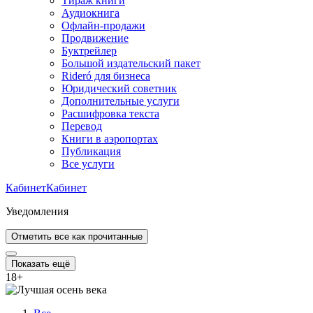
Тираж книги
Аудиокнига
Офлайн-продажи
Продвижение
Буктрейлер
Большой издательский пакет
Rideró для бизнеса
Юридический советник
Дополнительные услуги
Расшифровка текста
Перевод
Книги в аэропортах
Публикация
Все услуги
Кабинет
Кабинет
Уведомления
Отметить все как прочитанные
Показать ещё
18
+