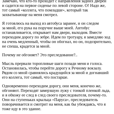
Замечаю, что кто-то проходит с направления задних дверей
и садится на первое сиденье по левой стороне. О! Надо же,
тот самый «коллега, что помладше», который так
захватывающе на меня смотрел.
Я готовлюсь на выход из автобуса заранее, и он следом
за мной, его рука на поручне выше моей. Автобус
останавливается, открывает нам двери, выходим. Вместе
переходим дорогу по зебре. Идем по тротуару, я замедляю ход
на очень медленный, чтобы он обогнал, но он, подозрительно,
не спеша, крадется за мной.
Почему не обгоняет? Это преследование?..
Мысль прервали торопливые шаги позади меня и голоса.
Остановилась, чтобы перейти дорогу к Речному вокзалу.
Рядом со мной сравнялись крадущийся за мной и догнавший
его коллега, тот самый, что постарше.
Одновременно переходим дорогу, они меня, конечно же,
обгоняют. Переходят замерзшую лужу с тонкой пленкой льда,
и я обхожу ее след в след своего преследователя, почему-то.
Они на ступеньках крыльца «Паруса», преследователь
поворачивается и смотрит на меня, как бы убеждаясь, что я
тоже иду в это здание.