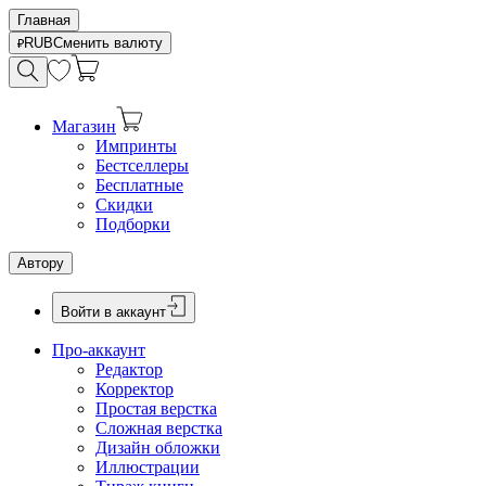
Главная
RUB
Сменить валюту
Магазин
Импринты
Бестселлеры
Бесплатные
Скидки
Подборки
Автору
Войти в аккаунт
Про-аккаунт
Редактор
Корректор
Простая верстка
Сложная верстка
Дизайн обложки
Иллюстрации