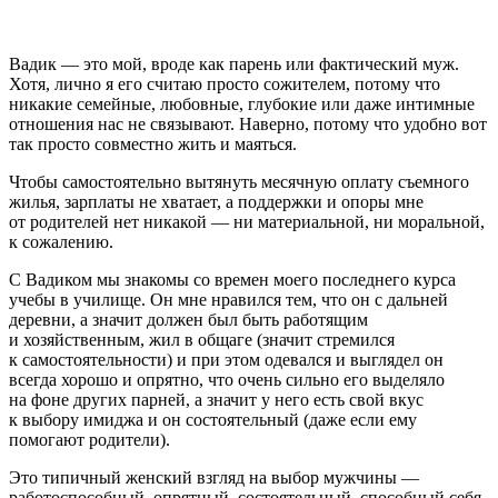
Вадик — это мой, вроде как парень или фактический муж.
Хотя, лично я его считаю просто сожителем, потому что
никакие семейные, любовные, глубокие или даже интимные
отношения нас не связывают. Наверно, потому что удобно вот
так просто совместно жить и маяться.
Чтобы самостоятельно вытянуть месячную оплату съемного
жилья, зарплаты не хватает, а поддержки и опоры мне
от родителей нет никакой — ни материальной, ни моральной,
к сожалению.
С Вадиком мы знакомы со времен моего последнего курса
учебы в училище. Он мне нравился тем, что он с дальней
деревни, а значит должен был быть работящим
и хозяйственным, жил в общаге (значит стремился
к самостоятельности) и при этом одевался и выглядел он
всегда хорошо и опрятно, что очень сильно его выделяло
на фоне других парней, а значит у него есть свой вкус
к выбору имиджа и он состоятельный (даже если ему
помогают родители).
Это типичный женский взгляд на выбор мужчины —
работоспособный, опрятный, состоятельный, способный себя