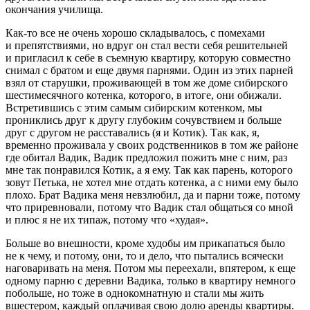
окончания училища.
Как-то все не очень хорошо складывалось, с помехами
и препятствиями, но вдруг он стал вести себя решительней
и пригласил к себе в съемную квартиру, которую совместно
снимал с братом и еще двумя парнями. Один из этих парней
взял от старушки, проживающей в том же доме сибирского
шестимесячного котенка, которого, в итоге, они обижали.
Встретившись с этим самым сибирским котенком, мы
прониклись друг к другу глубоким сочувствием и больше
друг с другом не расставались (я и Котик). Так как, я,
временно проживала у своих родственников в том же районе
где обитал Вадик, Вадик предложил пожить мне с ним, раз
мне так понравился Котик, а я ему. Так как парень, которого
зовут Петька, не хотел мне отдать котенка, а с ними ему было
плохо. Брат Вадика меня невзлюбил, да и парни тоже, потому
что приревновали, потому что Вадик стал общаться со мной
и плюс я не их типаж, потому что «худая».
Больше во внешности, кроме худобы им прикапаться было
не к чему, и потому, они, то и дело, что пытались всячески
наговаривать на меня. Потом мы переехали, впятером, к еще
одному парню с деревни Вадика, только в квартиру немного
побольше, но тоже в однокомнатную и стали мы жить
вшестером, каждый оплачивая свою долю аренды квартиры.