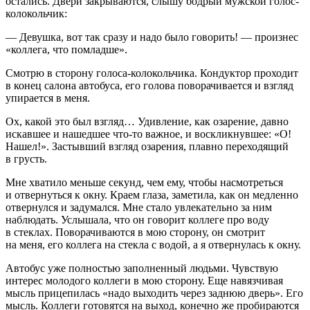
остались. Двери закрываются, слышу бодрый мужской голос-
колокольчик:
— Девушка, вот так сразу и надо было говорить! — произнес
«коллега, что помладше».
Смотрю в сторону голоса-колокольчика. Кондуктор проходит
в конец салона автобуса, его голова поворачивается и взгляд
упирается в меня.
Ох, какой это был взгляд… Удивление, как озарение, давно
искавшее и нашедшее что-то важное, и воскликнувшее: «О!
Нашел!». Застывший взгляд озарения, плавно переходящий
в грусть.
Мне хватило меньше секунд, чем ему, чтобы насмотреться
и отвернуться к окну. Краем глаза, заметила, как он медленно
отвернулся и задумался. Мне стало увлекательно за ним
наблюдать. Услышала, что он говорит коллеге про воду
в стеклах. Поворачиваются в мою сторону, он смотрит
на меня, его коллега на стекла с водой, а я отвернулась к окну.
Автобус уже полностью заполненный людьми. Чувствую
интерес молодого коллеги в мою сторону. Еще навязчивая
мысль прицепилась «надо выходить через заднюю дверь». Его
мысль. Коллеги готовятся на выход, конечно же пробираются