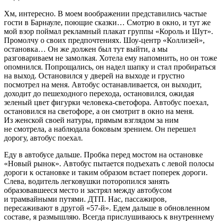
Хм, интересно. В моем воображении представились частые
гости в Барнауле, поющие сказки… Смотрю в окно, и тут же
мой взор поймал рекламный плакат группы «Король и Шут».
Промолчу о своих предпочтениях. Шоу-центр «Коллизей»,
остановка… Он же должен был тут выйти, а мы
разговариваем не замолкая. Хотела ему напомнить, но он тоже
опомнился. Попрощались, он надел шапку и стал пробираться
на выход. Остановился у дверей на выходе и грустно
посмотрел на меня. Автобус останавливается, он выходит,
доходит до пешеходного перехода, остановился, ожидая
зеленый цвет фигурки человека-светофора. Автобус поехал,
остановился на светофоре, а он смотрит в окно на меня.
Из женской своей натуры, прямым взглядом за ним
не смотрела, а наблюдала боковым зрением. Он перешел
дорогу, автобус поехал.
Еду в автобусе дальше. Пробка перед мостом на остановке
«Новый рынок». Автобус пытается подъехать с левой полосы
дороги к остановке и таким образом встает поперек дороги.
Слева, водитель легковушки поторопился занять
образовавшееся место и застрял между автобусом
и трамвайными путями. ДТП. Нас, пассажиров,
пересаживают в другой «57-й». Едем дальше в обновленном
составе, я размышляю. Всегда прислушиваюсь к внутреннему