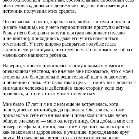
обеспечивать, добывать денежные средства или имеющий
источник получения этих средств.
Он невысокого роста, коренастый, любит гантели и штанги
(качать мышцы), но у него периодические приступы астмы.
Речь у него быстрая и запутанная (разговаривает гнусаво
и не внятно), приходилось даже его учить изъясняться
отчетливей. У него широко раскрытые голубые глаза
с длинными ресницами, поэтому он часто напоминает образ
маленького наивного ребенка.
Наверно, я просто прониклась к нему каким-то мамским
опекающим чувством, но вначале мне показалось, что с моей
стороны это был довольно решительный шаг к знакомству
и общению с ним. Это была такая цель — смогу ли я добиться
внимания человека и действий в свою сторону, если ему
нравлюсь, и что из этого может получиться.
Мне было 17 лет и я ни с кем еще не встречалась, хотя
периодически кто-нибудь да нравился. Оказалось, я тоже
привлекла к себе его внимание и познакомились мы через
общую знакомую — мою одногрупницу. Она добыла мне его
номер телефона и, иногд, мы с ним переписывались просто
как знакомые и здоровались в училище, проходя мимо друг
друга. Но начали мы встречаться спустя полгода после