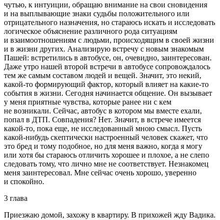
чутью, к интуиции, обращаю внимание на свои сновидения
и на выплывающие знаки судьбы положительного или
отрицательного назначения, но стараюсь искать и исследовать
логическое объяснение различного рода ситуациям
и взаимоотношениям с людьми, происходящим в своей жизни
и в жизни других. Анализирую встречу с новым знакомым
Пашей: встретились в автобусе, он, очевидно, заинтересован.
Даже утро нашей второй встречи в автобусе сопровождалось
тем же самым составом людей и вещей. Значит, это некий,
какой-то формирующий фактор, который влияет на какие-то
события в жизни. Сегодня начинается общение. Он вызывает
у меня приятные чувства, которые ранее ни с кем
не возникали. Сейчас, автобус в котором мы вместе ехали,
попал в ДТП. Совпадения? Нет. Значит, в встрече имеется
какой-то, пока еще, не исследованный мною смысл. Пусть
какой-нибудь скептически настроенный человек скажет, что
это бред и тому подобное, но для меня важно, когда я могу
или хотя бы стараюсь отличить хорошее и плохое, а не слепо
следовать тому, что лично мне не соответствует. Незнакомец
меня заинтересовал. Мне сейчас очень хорошо, уверенно
и спокойно.
3 глава
Приезжаю домой, захожу в квартиру. В прихожей жду Вадика.