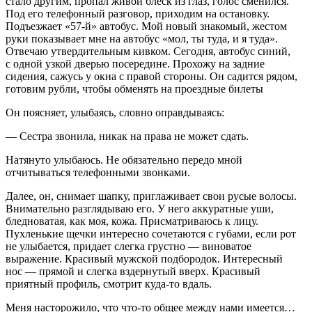
стало другим, пропал живой блеск из глаз, голос сменился.
Под его телефонный разговор, приходим на остановку.
Подъезжает «57-й» автобус. Мой новый знакомый, жестом
руки показывает мне на автобус «мол, ты туда, и я туда».
Отвечаю утвердительным кивком. Сегодня, автобус синий,
с одной узкой дверью посередине. Прохожу на задние
сидения, сажусь у окна с правой стороны. Он садится рядом,
готовим рубли, чтобы обменять на проездные билеты
Он поясняет, улыбаясь, словно оправдываясь:
— Сестра звонила, никак на права не может сдать.
Натянуто улыбаюсь. Не обязательно передо мной
отчитываться телефонными звонками.
Далее, он, снимает шапку, приглаживает свои русые волосы.
Внимательно разглядываю его. У него аккуратные уши,
бледноватая, как моя, кожа. Присматриваюсь к лицу.
Пухленькие щечки интересно сочетаются с губами, если рот
не улыбается, придает слегка грустно — виноватое
выражение. Красивый мужской подбородок. Интересный
нос — прямой и слегка вздернутый вверх. Красивый
приятный профиль, смотрит куда-то вдаль.
Меня насторожило, что что-то общее между нами имеется…