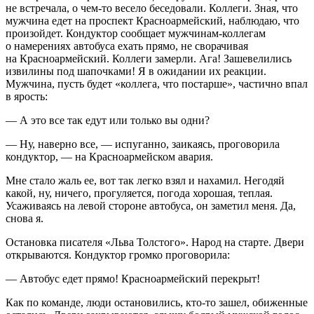
не встречала, о чем-то весело беседовали. Коллеги. Зная, что
мужчина едет на проспект Красноармейский, наблюдаю, что
произойдет. Кондуктор сообщает мужчинам-коллегам
о намерениях автобуса ехать прямо, не сворачивая
на Красноармейский. Коллеги замерли. Ага! Зашевелились
извилины под шапочками! Я в ожидании их реакции.
Мужчина, пусть будет «коллега, что постарше», частично впал
в ярость:
— А это все так едут или только вы одни?
— Ну, наверно все, — испуганно, заикаясь, проговорила
кондуктор, — на Красноармейском авария.
Мне стало жаль ее, вот так легко взял и нахамил. Негодяй
какой, ну, ничего, прогуляется, погода хорошая, теплая.
Усаживаясь на левой стороне автобуса, он заметил меня. Да,
снова я.
Остановка писателя «Льва Толстого». Народ на старте. Двери
открываются. Кондуктор громко проговорила:
— Автобус едет прямо! Красноармейский перекрыт!
Как по команде, люди остановились, кто-то зашел, обиженные