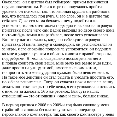
Оказалось, он с детства был геймером, причем психически
неуравновешенным. Если в игре не получалось пройти
уровень, он психовал так, что начинал крушить и разбивать
все, что попадалось под руку. С его слов, он и в детстве так
себя вел. Даже его мама боялась к нему подойти или
успокоить, только отец молча подходил и выключал игровую
приставку, после чего сам Вадик выходил во двор своего дома
и что-нибудь ломал или разбивал, после чего успокаивался.
Вот это у нас и началось, когда он себе купил игровую
приставку. Я мыла посуду и сковородки, он распсиховался из-
за игры, я его спокойно попросила успокоиться, он подошел
ко мне и ударил кулаком в область живота с правой стороны,
под ребрами. Я, молча, ошарашено посмотрела на него
и пошла собирать свои вещи. Мне было все равно куда идти,
даже просто на улицу, зимой, вместе со своим котом,
но простить что меня ударили кулаком было невозможным.
На такое мое действие он стал рыдать и умолять простить его,
но я была решительна. Тогда он схватил нож и пошел в ванну
делать попытки вскрыть себе вены, я его успокоила и осталась
с ним, из-за жалости. Это же ребенок. Вся суть наших
отношений — это отношения «мама и сын», больше никак.
В период кризиса с 2008 по 2009-й год было сложно у меня
с работой и я пошла бесплатно учиться на оператора
персонального компьютера, так как своего компьютера у меня