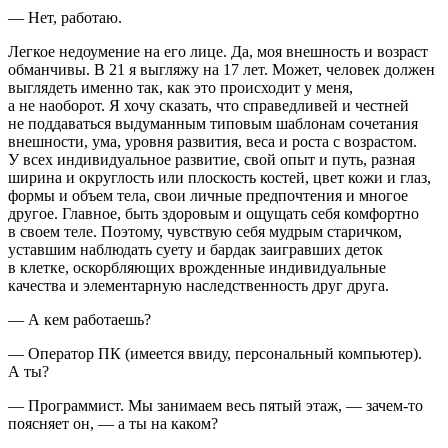
— Нет, работаю.
Легкое недоумение на его лице. Да, моя внешность и возраст
обманчивы. В 21 я выгляжу на 17 лет. Может, человек должен
выглядеть именно так, как это происходит у меня,
а не наоборот. Я хочу сказать, что справедливей и честней
не поддаваться выдуманным типовым шаблонам сочетания
внешности, ума, уровня развития, веса и роста с возрастом.
У всех индивидуальное развитие, свой опыт и путь, разная
ширина и округлость или плоскость костей, цвет кожи и глаз,
формы и объем тела, свои личные предпочтения и многое
другое. Главное, быть здоровым и ощущать себя комфортно
в своем теле. Поэтому, чувствую себя мудрым старичком,
уставшим наблюдать суету и бардак заигравших деток
в клетке, оскорбляющих врожденные индивидуальные
качества и элементарную наследственность друг друга.
— А кем работаешь?
— Оператор ПК (имеется ввиду, персональный компьютер).
А ты?
— Программист. Мы занимаем весь пятый этаж, — зачем-то
поясняет он, — а ты на каком?