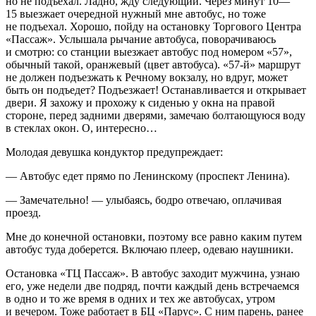
но не подъехал. Ладно, жду следующий. Через минут 10—
15 выезжает очередной нужный мне автобус, но тоже
не подъехал. Хорошо, пойду на остановку Торгового Центра
«Пассаж». Услышала рычание автобуса, поворачиваюсь
и смотрю: со станции выезжает автобус под номером «57»,
обычный такой, оранжевый (цвет автобуса). «57-й» маршрут
не должен подъезжать к Речному вокзалу, но вдруг, может
быть он подъедет? Подъезжает! Останавливается и открывает
двери. Я захожу и прохожу к сиденью у окна на правой
стороне, перед задними дверями, замечаю болтающуюся воду
в стеклах окон. О, интересно…
Молодая девушка кондуктор предупреждает:
— Автобус едет прямо по Ленинскому (проспект Ленина).
— Замечательно! — улыбаясь, бодро отвечаю, оплачивая
проезд.
Мне до конечной остановки, поэтому все равно каким путем
автобус туда доберется. Включаю плеер, одеваю наушники.
Остановка «ТЦ Пассаж». В автобус заходит мужчина, узнаю
его, уже недели две подряд, почти каждый день встречаемся
в одно и то же время в одних и тех же автобусах, утром
и вечером. Тоже работает в БЦ «Парус». С ним парень, ранее