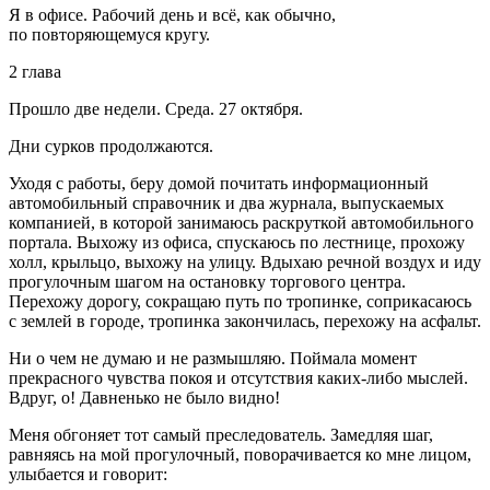
Я в офисе. Рабочий день и всё, как обычно,
по повторяющемуся кругу.
2 глава
Прошло две недели. Среда. 27 октября.
Дни сурков продолжаются.
Уходя с работы, беру домой почитать информационный
автомобильный справочник и два журнала, выпускаемых
компанией, в которой занимаюсь раскруткой автомобильного
портала. Выхожу из офиса, спускаюсь по лестнице, прохожу
холл, крыльцо, выхожу на улицу. Вдыхаю речной воздух и иду
прогулочным шагом на остановку торгового центра.
Перехожу дорогу, сокращаю путь по тропинке, соприкасаюсь
с землей в городе, тропинка закончилась, перехожу на асфальт.
Ни о чем не думаю и не размышляю. Поймала момент
прекрасного чувства покоя и отсутствия каких-либо мыслей.
Вдруг, о! Давненько не было видно!
Меня обгоняет тот самый преследователь. Замедляя шаг,
равняясь на мой прогулочный, поворачивается ко мне лицом,
улыбается и говорит: