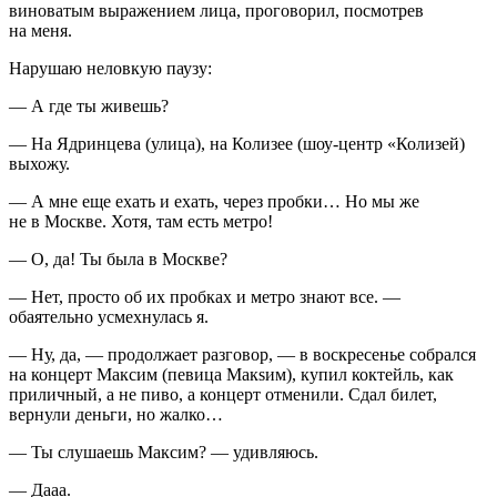
виноватым выражением лица, проговорил, посмотрев
на меня.
Нарушаю неловкую паузу:
— А где ты живешь?
— На Ядринцева (улица), на Колизее (шоу-центр «Колизей)
выхожу.
— А мне еще ехать и ехать, через пробки… Но мы же
не в Москве. Хотя, там есть метро!
— О, да! Ты была в Москве?
— Нет, просто об их пробках и метро знают все. —
обаятельно усмехнулась я.
— Ну, да, — продолжает разговор, — в воскресенье собрался
на концерт Максим (певица Макsим), купил коктейль, как
приличный, а не пиво, а концерт отменили. Сдал билет,
вернули деньги, но жалко…
— Ты слушаешь Макcим? — удивляюсь.
— Дааа.