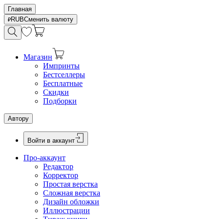
Главная
RUB
Сменить валюту
Магазин
Импринты
Бестселлеры
Бесплатные
Скидки
Подборки
Автору
Войти в аккаунт
Про-аккаунт
Редактор
Корректор
Простая верстка
Сложная верстка
Дизайн обложки
Иллюстрации