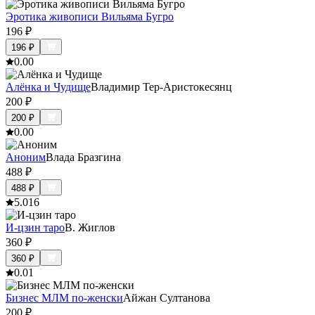
Эротика живописи Вильяма Бугро
196
₽
196
₽
0.0
0
Алёнка и Чудище
Владимир Тер-Аристокесянц
200
₽
200
₽
0.0
0
Аноним
Влада Бразгина
488
₽
488
₽
5.0
16
И-цзин таро
В. Жиглов
360
₽
360
₽
0.0
1
Бизнес МЛМ по-женски
Айжан Султанова
200
₽