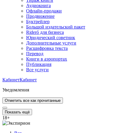
Тираж книги
Аудиокнига
Офлайн-продажи
Продвижение
Буктрейлер
Большой издательский пакет
Rideró для бизнеса
Юридический советник
Дополнительные услуги
Расшифровка текста
Перевод
Книги в аэропортах
Публикация
Все услуги
Кабинет
Кабинет
Уведомления
Отметить все как прочитанные
Показать ещё
18
+