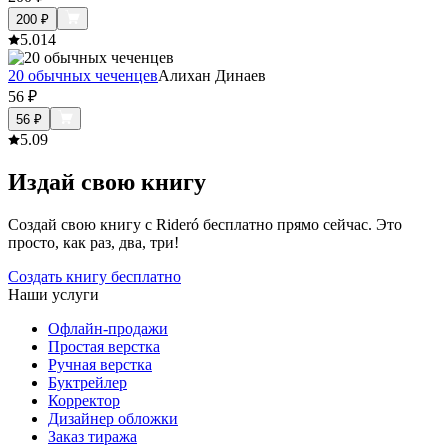
200
₽
5.0
14
20 обычных чеченцев
Алихан Динаев
56
₽
56
₽
5.0
9
Издай свою книгу
Создай свою книгу с Rideró бесплатно прямо сейчас. Это
просто, как раз, два, три!
Создать книгу бесплатно
Наши услуги
Офлайн-продажи
Простая верстка
Ручная верстка
Буктрейлер
Корректор
Дизайнер обложки
Заказ тиража