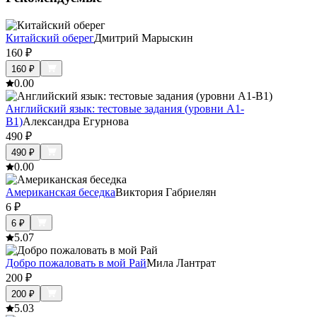
Китайский оберег
Дмитрий Марыскин
160
₽
160
₽
0.0
0
Английский язык: тестовые задания (уровни А1-
В1)
Александра Егурнова
490
₽
490
₽
0.0
0
Американская беседка
Виктория Габриелян
6
₽
6
₽
5.0
7
Добро пожаловать в мой Рай
Мила Лантрат
200
₽
200
₽
5.0
3