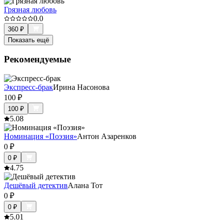
Грязная любовь
0.0
360
₽
Показать ещё
Рекомендуемые
Экспресс-брак
Ирина Насонова
100
₽
100
₽
5.0
8
Номинация «Поэзия»
Антон Азаренков
0
₽
0
₽
4.7
5
Дешёвый детектив
Алана Тот
0
₽
0
₽
5.0
1