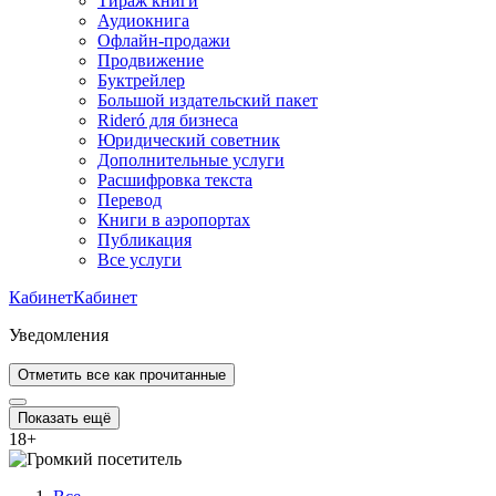
Тираж книги
Аудиокнига
Офлайн-продажи
Продвижение
Буктрейлер
Большой издательский пакет
Rideró для бизнеса
Юридический советник
Дополнительные услуги
Расшифровка текста
Перевод
Книги в аэропортах
Публикация
Все услуги
Кабинет
Кабинет
Уведомления
Отметить все как прочитанные
Показать ещё
18
+