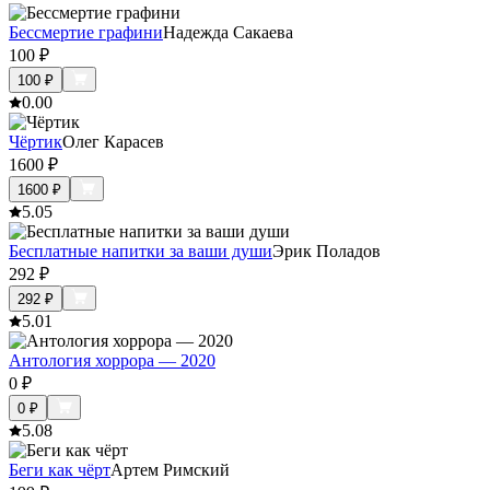
Бессмертие графини
Надежда Сакаева
100
₽
100
₽
0.0
0
Чёртик
Олег Карасев
1600
₽
1600
₽
5.0
5
Бесплатные напитки за ваши души
Эрик Поладов
292
₽
292
₽
5.0
1
Антология хоррора — 2020
0
₽
0
₽
5.0
8
Беги как чёрт
Артем Римский