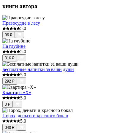
книги автора
Правосудие в лесу
5.0
96
₽
На глубине
5.0
316
₽
Бесплатные напитки за ваши души
5.0
292
₽
Квартира «X»
5.0
0
₽
Порох, деньги и красного бокал
5.0
340
₽