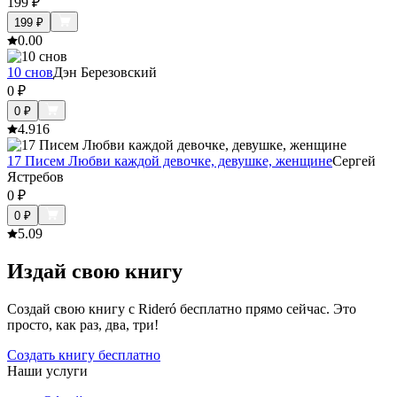
199
₽
199
₽
0.0
0
10 снов
Дэн Березовский
0
₽
0
₽
4.9
16
17 Писем Любви каждой девочке, девушке, женщине
Сергей
Ястребов
0
₽
0
₽
5.0
9
Издай свою книгу
Создай свою книгу с Rideró бесплатно прямо сейчас. Это
просто, как раз, два, три!
Создать книгу бесплатно
Наши услуги