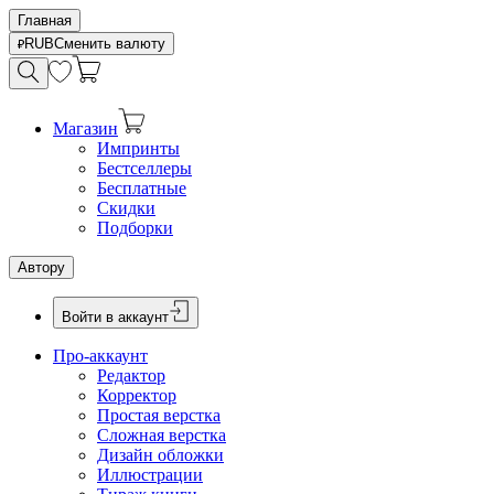
Главная
RUB
Сменить валюту
Магазин
Импринты
Бестселлеры
Бесплатные
Скидки
Подборки
Автору
Войти в аккаунт
Про-аккаунт
Редактор
Корректор
Простая верстка
Сложная верстка
Дизайн обложки
Иллюстрации