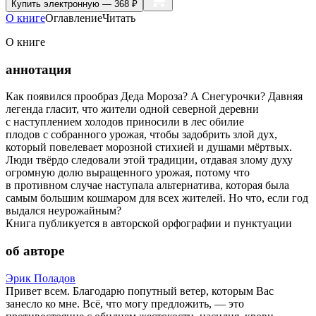
Купить
электронную — 368 ₽
О книге
Оглавление
Читать
О книге
аннотация
Как появился прообраз Деда Мороза? А Снегурочки? Давняя
легенда гласит, что жители одной северной деревни
с наступлением холодов приносили в лес обилие
плодов с собранного урожая, чтобы задобрить злой дух,
который повелевает морозной стихией и душами мёртвых.
Люди твёрдо следовали этой традиции, отдавая злому духу
огромную долю выращенного урожая, потому что
в противном случае наступала альтернатива, которая была
самым большим кошмаром для всех жителей. Но что, если год
выдался неурожайным?
Книга публикуется в авторской орфографии и пунктуации
об авторе
Эрик Поладов
Привет всем. Благодарю попутный ветер, которым Вас
занесло ко мне. Всё, что могу предложить, — это