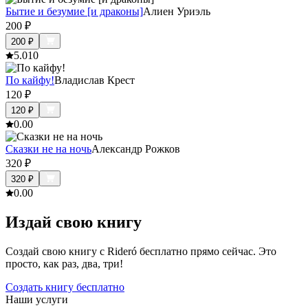
Бытие и безумие [и драконы]
Алиен Уриэль
200
₽
200
₽
5.0
10
По кайфу!
Владислав Крест
120
₽
120
₽
0.0
0
Сказки не на ночь
Александр Рожков
320
₽
320
₽
0.0
0
Издай свою книгу
Создай свою книгу с Rideró бесплатно прямо сейчас. Это
просто, как раз, два, три!
Создать книгу бесплатно
Наши услуги