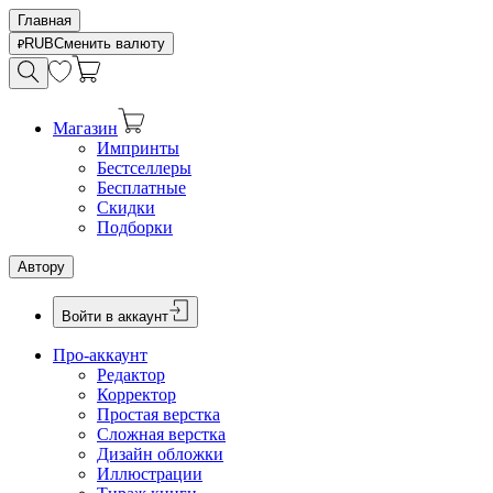
Главная
RUB
Сменить валюту
Магазин
Импринты
Бестселлеры
Бесплатные
Скидки
Подборки
Автору
Войти в аккаунт
Про-аккаунт
Редактор
Корректор
Простая верстка
Сложная верстка
Дизайн обложки
Иллюстрации