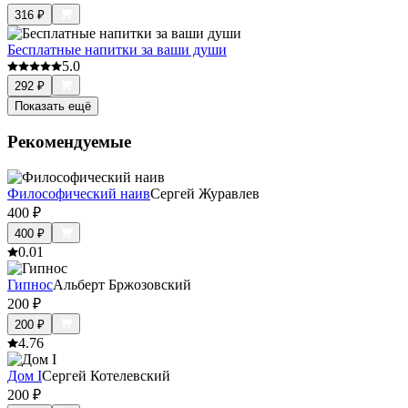
316
₽
Бесплатные напитки за ваши души
5.0
292
₽
Показать ещё
Рекомендуемые
Философический наив
Сергей Журавлев
400
₽
400
₽
0.0
1
Гипнос
Альберт Бржозовский
200
₽
200
₽
4.7
6
Дом I
Сергей Котелевский
200
₽