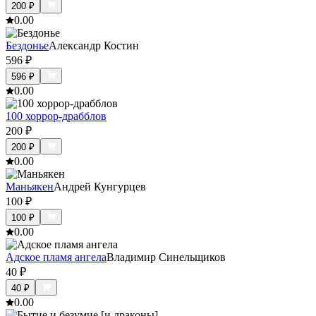
200
₽
0.0
0
Бездонье
Александр Костин
596
₽
596
₽
0.0
0
100 хоррор-драбблов
200
₽
200
₽
0.0
0
Маньякен
Андрей Кунгурцев
100
₽
100
₽
0.0
0
Адское пламя ангела
Владимир Синельщиков
40
₽
40
₽
0.0
0