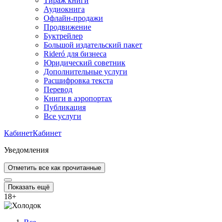
Тираж книги
Аудиокнига
Офлайн-продажи
Продвижение
Буктрейлер
Большой издательский пакет
Rideró для бизнеса
Юридический советник
Дополнительные услуги
Расшифровка текста
Перевод
Книги в аэропортах
Публикация
Все услуги
Кабинет
Кабинет
Уведомления
Отметить все как прочитанные
Показать ещё
18
+