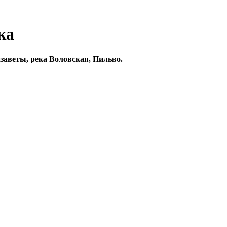
ка
аветы, река Воловская, Пильво.