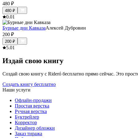
480
₽
480
₽
0.0
1
Бурные дни Кавказа
Алексей Дубровин
200
₽
200
₽
5.0
1
Издай свою книгу
Создай свою книгу с Rideró бесплатно прямо сейчас. Это просто,
Создать книгу бесплатно
Наши услуги
Офлайн-продажи
Простая верстка
Ручная верстка
Буктрейлер
Корректор
Дизайнер обложки
Заказ тиража