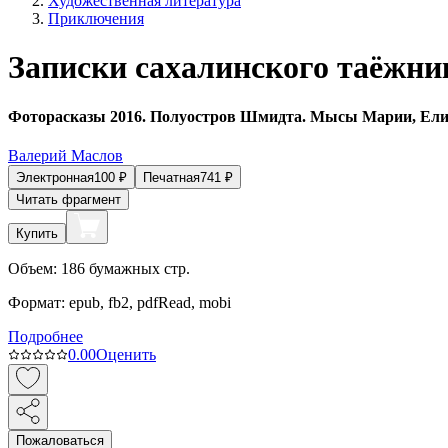
Художественная литература
Приключения
Записки сахалинского таёжни
Фоторасказы 2016. Полуостров Шмидта. Мысы Марии, Елиз
Валерий Маслов
Электронная
100
₽
Печатная
741
₽
Читать фрагмент
Купить
Объем:
186
бумажных стр.
Формат:
epub, fb2, pdfRead, mobi
Подробнее
0.0
0
Оценить
Пожаловаться