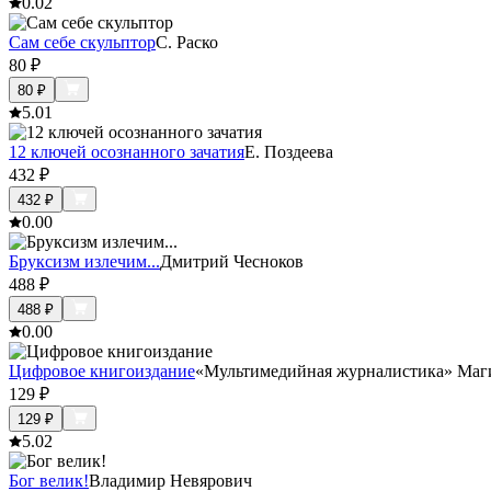
0.0
2
Сам себе скульптор
С. Раско
80
₽
80
₽
5.0
1
12 ключей осознанного зачатия
Е. Поздеева
432
₽
432
₽
0.0
0
Бруксизм излечим...
Дмитрий Чесноков
488
₽
488
₽
0.0
0
Цифровое книгоиздание
«Мультимедийная журналистика» Маги
129
₽
129
₽
5.0
2
Бог велик!
Владимир Невярович