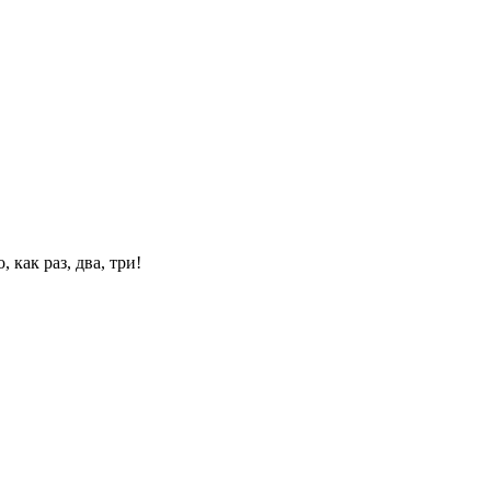
 как раз, два, три!