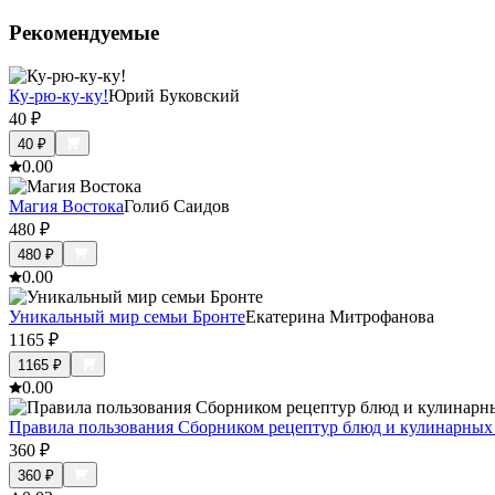
Рекомендуемые
Ку-рю-ку-ку!
Юрий Буковский
40
₽
40
₽
0.0
0
Магия Востока
Голиб Саидов
480
₽
480
₽
0.0
0
Уникальный мир семьи Бронте
Екатерина Митрофанова
1165
₽
1165
₽
0.0
0
Правила пользования Сборником рецептур блюд и кулинарных
360
₽
360
₽