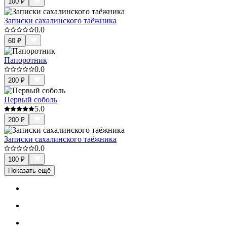
100
₽
Записки сахалинского таёжника
0.0
60
₽
Папоротник
0.0
200
₽
Первый соболь
5.0
200
₽
Записки сахалинского таёжника
0.0
100
₽
Показать ещё