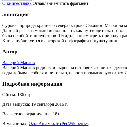
О книге
отзывы
Оглавление
Читать фрагмент
аннотация
Суровая природа крайнего севера острова Сахалин. Маяки на 
Данный рассказ можно использовать как путеводитель, но толь
была не обойти полуостров Шмидта, а посмотреть природу кра
Книга публикуется в авторской орфографии и пунктуации
Автор
Валерий Маслов
Валерий Маслов родился и вырос на острове Сахалин. С детст
годы добывал соболя и не только, освоил промысловую охоту. Д
Подробная информация
Объем:
186
стр.
Дата выпуска:
19 сентября 2016 г.
Возрастное ограничение:
18
+
В магазинах:
Ozon
Amazon
ЛитРес
Wildberries