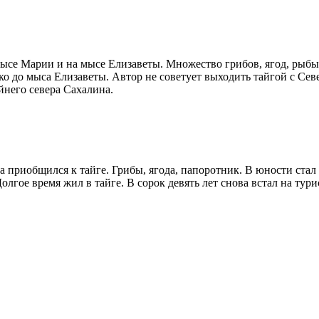
мысе Марии и на мысе Елизаветы. Множество грибов, ягод, рыбы
ко до мыса Елизаветы. Автор не советует выходить тайгой с Сев
йнего севера Сахалина.
ва приобщился к тайге. Грибы, ягода, папоротник. В юности ст
олгое время жил в тайге. В сорок девять лет снова встал на тур