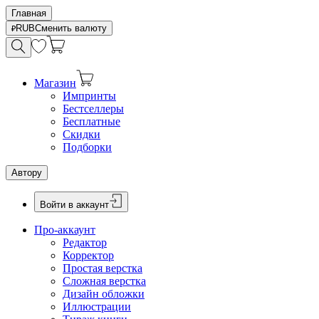
Главная
RUB
Сменить валюту
Магазин
Импринты
Бестселлеры
Бесплатные
Скидки
Подборки
Автору
Войти в аккаунт
Про-аккаунт
Редактор
Корректор
Простая верстка
Сложная верстка
Дизайн обложки
Иллюстрации