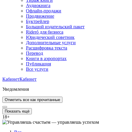
Тираж книги
Аудиокнига
Офлайн-продажи
Продвижение
Буктрейлер
Большой издательский пакет
Rideró для бизнеса
Юридический советник
Дополнительные услуги
Расшифровка текста
Перевод
Книги в аэропортах
Публикация
Все услуги
Кабинет
Кабинет
Уведомления
Отметить все как прочитанные
Показать ещё
18
+