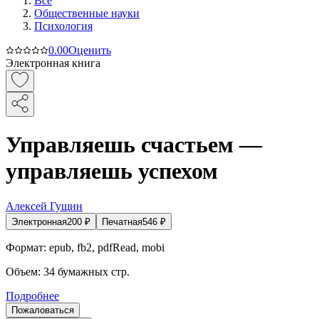
Все
Общественные науки
Психология
0.0
0
Оценить
Электронная книга
Управляешь счастьем —
управляешь успехом
Алексей Гущин
Электронная
200
₽
Печатная
546
₽
Формат:
epub, fb2, pdfRead, mobi
Объем:
34
бумажных стр.
Подробнее
Пожаловаться