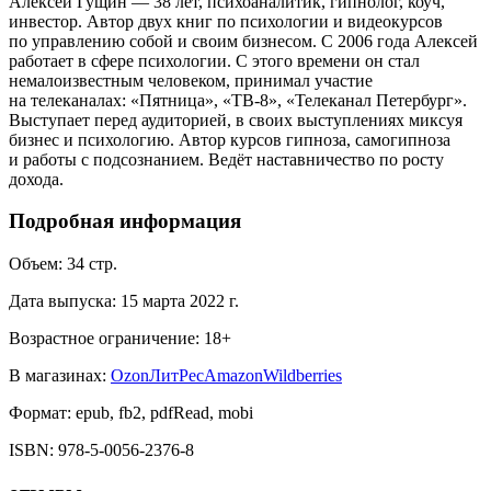
Алексей Гущин — 38 лет, психоаналитик, гипнолог, коуч,
инвестор. Автор двух книг по психологии и видеокурсов
по управлению собой и своим бизнесом. С 2006 года Алексей
работает в сфере психологии. С этого времени он стал
немалоизвестным человеком, принимал участие
на телеканалах: «Пятница», «ТВ-8», «Телеканал Петербург».
Выступает перед аудиторией, в своих выступлениях миксуя
бизнес и психологию. Автор курсов гипноза, самогипноза
и работы с подсознанием. Ведёт наставничество по росту
дохода.
Подробная информация
Объем:
34
стр.
Дата выпуска:
15 марта 2022 г.
Возрастное ограничение:
18
+
В магазинах:
Ozon
ЛитРес
Amazon
Wildberries
Формат:
epub, fb2, pdfRead, mobi
ISBN:
978-5-0056-2376-8