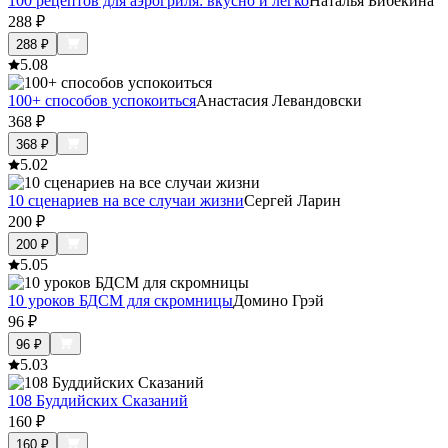
100 рецептов для аэрогриля: вкусно и легко
Наталья Бибекина
288
₽
288
₽
5.0
8
100+ способов успокоиться
Анастасия Левандовски
368
₽
368
₽
5.0
2
10 сценариев на все случаи жизни
Сергей Ларин
200
₽
200
₽
5.0
5
10 уроков БДСМ для скромницы
Домино Грэй
96
₽
96
₽
5.0
3
108 Буддийских Сказаний
160
₽
160
₽