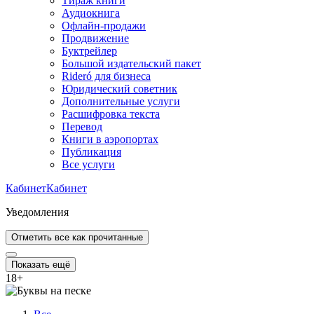
Тираж книги
Аудиокнига
Офлайн-продажи
Продвижение
Буктрейлер
Большой издательский пакет
Rideró для бизнеса
Юридический советник
Дополнительные услуги
Расшифровка текста
Перевод
Книги в аэропортах
Публикация
Все услуги
Кабинет
Кабинет
Уведомления
Отметить все как прочитанные
Показать ещё
18
+