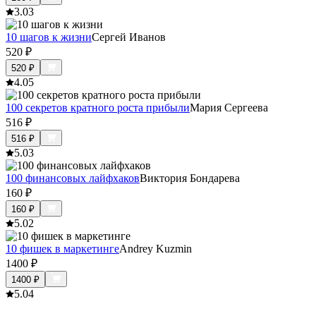
3.0
3
10 шагов к жизни
Сергей Иванов
520
₽
520
₽
4.0
5
100 секретов кратного роста прибыли
Мария Сергеева
516
₽
516
₽
5.0
3
100 финансовых лайфхаков
Виктория Бондарева
160
₽
160
₽
5.0
2
10 фишек в маркетинге
Andrey Kuzmin
1400
₽
1400
₽
5.0
4