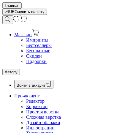
Главная
RUB
Сменить валюту
Магазин
Импринты
Бестселлеры
Бесплатные
Скидки
Подборки
Автору
Войти в аккаунт
Про-аккаунт
Редактор
Корректор
Простая верстка
Сложная верстка
Дизайн обложки
Иллюстрации