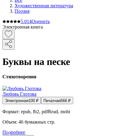
Все
Художественная литература
Поэзия
5.0
14
Оценить
Электронная книга
Буквы на песке
Стихотворения
Любовь Глотова
Электронная
100
₽
Печатная
566
₽
Формат:
epub, fb2, pdfRead, mobi
Объем:
46
бумажных стр.
Подробнее