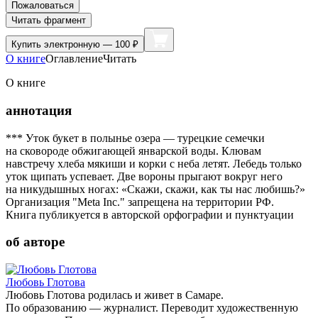
Пожаловаться
Читать фрагмент
Купить
электронную — 100 ₽
О книге
Оглавление
Читать
О книге
аннотация
*** Уток букет в полынье озера — турецкие семечки
на сковороде обжигающей январской воды. Клювам
навстречу хлеба мякиши и корки с неба летят. Лебедь только
уток щипать успевает. Две вороны прыгают вокруг него
на никудышных ногах: «Скажи, скажи, как ты нас любишь?»
Организация "Meta Inc." запрещена на территории РФ.
Книга публикуется в авторской орфографии и пунктуации
об авторе
Любовь Глотова
Любовь Глотова родилась и живет в Самаре.
По образованию — журналист. Переводит художественную