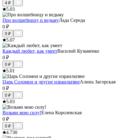
4
₽
5.0
3
Про волшебницу и ведьму
Лада Середа
0
₽
0
₽
5.0
7
Каждый любит, как умеет
Василий Кузьменко
0
₽
0
₽
5.0
1
Царь Соломон и другие израильтяне
Алина Загорская
0
₽
0
₽
5.0
3
Возьми мою силу!
Елена Королевская
0
₽
0
₽
4.7
30