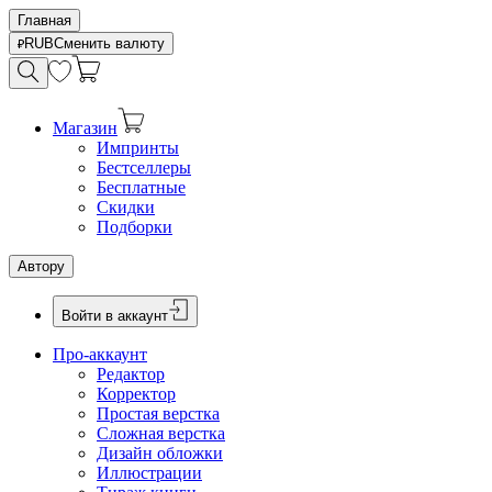
Главная
RUB
Сменить валюту
Магазин
Импринты
Бестселлеры
Бесплатные
Скидки
Подборки
Автору
Войти в аккаунт
Про-аккаунт
Редактор
Корректор
Простая верстка
Сложная верстка
Дизайн обложки
Иллюстрации