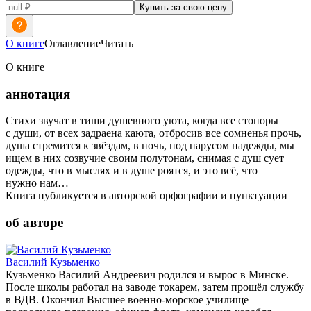
Купить за свою цену
О книге
Оглавление
Читать
О книге
аннотация
Стихи звучат в тиши душевного уюта, когда все стопоры
с души, от всех задраена каюта, отбросив все сомненья прочь,
душа стремится к звёздам, в ночь, под парусом надежды, мы
ищем в них созвучие своим полутонам, снимая с душ сует
одежды, что в мыслях и в душе роятся, и это всё, что
нужно нам…
Книга публикуется в авторской орфографии и пунктуации
об авторе
Василий Кузьменко
Кузьменко Василий Андреевич родился и вырос в Минске.
После школы работал на заводе токарем, затем прошёл службу
в ВДВ. Окончил Высшее военно-морское училище