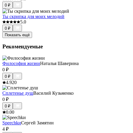
0
₽
Ты скрипка для моих мелодий
5.0
0
₽
Показать ещё
Рекомендуемые
Философия жизни
Наталья Шаверина
0
₽
0
₽
4.9
20
Сплетенье душ
Василий Кузьменко
0
₽
0
₽
0.0
0
Speechkи
Сергей Замятин
4
₽