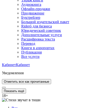
Тираж книги
Аудиокнига
Офлайн-продажи
Продвижение
Буктрейлер
Большой издательский пакет
Rideró для бизнеса
Юридический советник
Дополнительные услуги
Расшифровка текста
Перевод
Книги в аэропортах
Публикация
Все услуги
Кабинет
Кабинет
Уведомления
Отметить все как прочитанные
Показать ещё
18
+