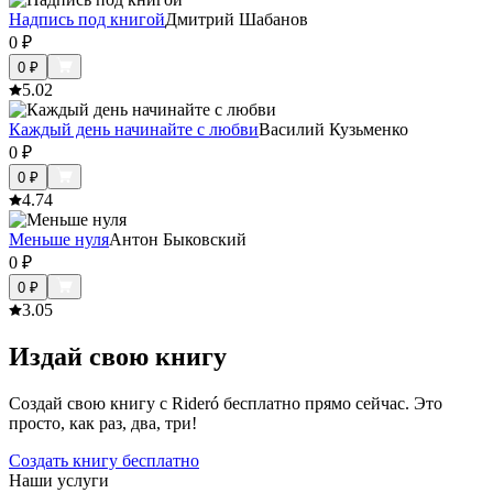
Надпись под книгой
Дмитрий Шабанов
0
₽
0
₽
5.0
2
Каждый день начинайте с любви
Василий Кузьменко
0
₽
0
₽
4.7
4
Меньше нуля
Антон Быковский
0
₽
0
₽
3.0
5
Издай свою книгу
Создай свою книгу с Rideró бесплатно прямо сейчас. Это
просто, как раз, два, три!
Создать книгу бесплатно
Наши услуги