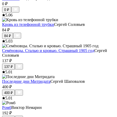
0
₽
0
₽
5.0
6
Кровь из телефонной трубки
Сергей Соловьев
84
₽
84
₽
5.0
3
Семёновцы. Сталью и кровью. Страшный 1905 год
Сергей
Соловьев
137
₽
137
₽
5.0
1
Последние дни Митридата
Сергей Шаповалов
400
₽
400
₽
5.0
1
Ромб
Виктор Немарин
192
₽