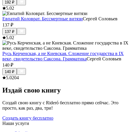
192
₽
5.0
2
Евпатий Коловрат. Бессмертные витязи
Сергей Соловьев
137
₽
137
₽
5.0
2
Русь Керченская, а не Киевская. Сложение государства в IX
веке, свидетельство Саксона. Грамматика
Сергей Соловьев
140
₽
140
₽
5.0
204
Издай свою книгу
Создай свою книгу с Rideró бесплатно прямо сейчас. Это
просто, как раз, два, три!
Создать книгу бесплатно
Наши услуги