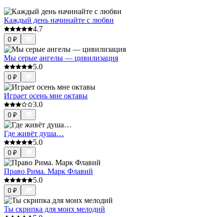
Каждый день начинайте с любви
4.7
0
₽
Мы серые ангелы — цивилизация
5.0
0
₽
Играет осень мне октавы
3.0
0
₽
Где живёт душа…
5.0
0
₽
Право Рима. Марк Флавий
5.0
0
₽
Ты скрипка для моих мелодий