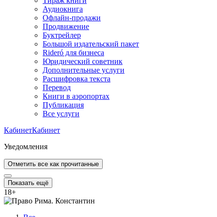
Тираж книги
Аудиокнига
Офлайн-продажи
Продвижение
Буктрейлер
Большой издательский пакет
Rideró для бизнеса
Юридический советник
Дополнительные услуги
Расшифровка текста
Перевод
Книги в аэропортах
Публикация
Все услуги
Кабинет
Кабинет
Уведомления
Отметить все как прочитанные
Показать ещё
18
+