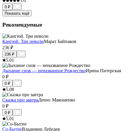
5.0
0
₽
Показать ещё
Рекомендуемые
Кангюй. Три неволи
Марат Байпаков
236
₽
236
₽
5.0
1
Дыхание снов — неназванное Рождество
Ирина Питерская
0
₽
0
₽
5.0
8
Сказка про завтра
Денис Макошенко
0
₽
0
₽
5.0
1
Со-Бытие
Владимир Лебедев