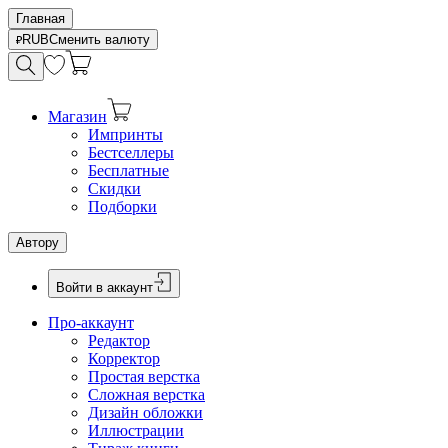
Главная
RUB
Сменить валюту
Магазин
Импринты
Бестселлеры
Бесплатные
Скидки
Подборки
Автору
Войти в аккаунт
Про-аккаунт
Редактор
Корректор
Простая верстка
Сложная верстка
Дизайн обложки
Иллюстрации