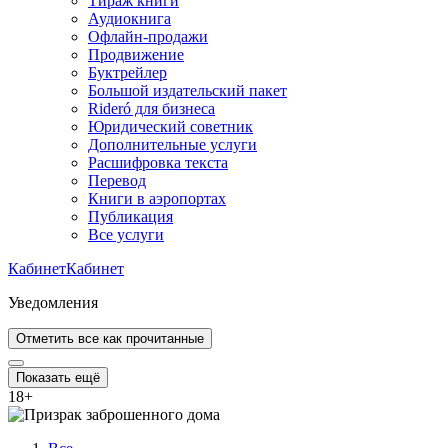
Тираж книги
Аудиокнига
Офлайн-продажи
Продвижение
Буктрейлер
Большой издательский пакет
Rideró для бизнеса
Юридический советник
Дополнительные услуги
Расшифровка текста
Перевод
Книги в аэропортах
Публикация
Все услуги
Кабинет
Кабинет
Уведомления
Отметить все как прочитанные
Показать ещё
18
+