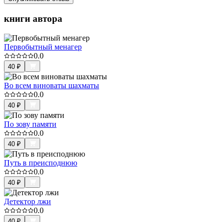
книги автора
Первобытный менагер
0.0
40
₽
Во всем виноваты шахматы
0.0
40
₽
По зову памяти
0.0
40
₽
Путь в преисподнюю
0.0
40
₽
Детектор лжи
0.0
40
₽