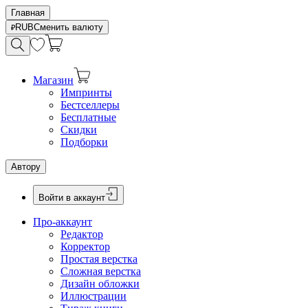
Главная
RUB
Сменить валюту
Магазин
Импринты
Бестселлеры
Бесплатные
Скидки
Подборки
Автору
Войти в аккаунт
Про-аккаунт
Редактор
Корректор
Простая верстка
Сложная верстка
Дизайн обложки
Иллюстрации