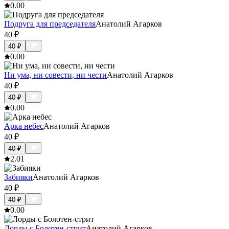
0.0
0
Подруга для председателя
Анатолий Агарков
40
₽
40
₽
0.0
0
Ни ума, ни совести, ни чести
Анатолий Агарков
40
₽
40
₽
0.0
0
Арка небес
Анатолий Агарков
40
₽
40
₽
2.0
1
Забияки
Анатолий Агарков
40
₽
40
₽
0.0
0
Лорды с Болотен-стрит
Анатолий Агарков