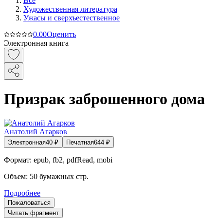
Все
Художественная литература
Ужасы и сверхъестественное
0.0
0
Оценить
Электронная книга
Призрак заброшенного дома
Анатолий Агарков
Электронная
40
₽
Печатная
644
₽
Формат:
epub, fb2, pdfRead, mobi
Объем:
50
бумажных стр.
Подробнее
Пожаловаться
Читать фрагмент