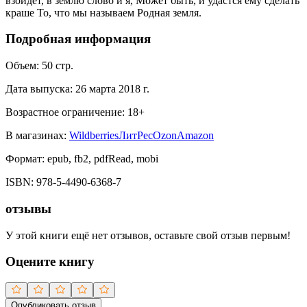
взойдёт, в землю слово и я, Может быть, и удастся ему сделать
краше То, что мы называем Родная земля.
Подробная информация
Объем:
50
стр.
Дата выпуска:
26 марта 2018 г.
Возрастное ограничение:
18
+
В магазинах:
Wildberries
ЛитРес
Ozon
Amazon
Формат:
epub, fb2, pdfRead, mobi
ISBN:
978-5-4490-6368-7
отзывы
У этой книги ещё нет отзывов, оставьте свой отзыв первым!
Оцените книгу
Опубликовать отзыв