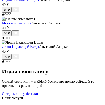
40
₽
40
₽
0.0
0
Мечты сбываются
Анатолий Агарков
40
₽
40
₽
0.0
0
Люди Падающей Воды
Анатолий Агарков
40
₽
40
₽
0.0
0
Издай свою книгу
Создай свою книгу с Rideró бесплатно прямо сейчас. Это
просто, как раз, два, три!
Создать книгу бесплатно
Наши услуги