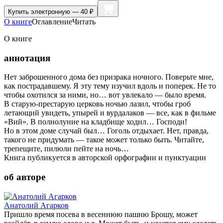
Купить
электронную — 40 ₽
О книге
Оглавление
Читать
О книге
аннотация
Нет заброшенного дома без призрака ночного. Поверьте мне,
как пострадавшему. Я эту тему изучил вдоль и поперек. Не то
чтобы охотился за ними, но… вот увлекало — было время.
В старую-престарую церковь ночью лазил, чтобы гроб
летающий увидеть, упырей и вурдалаков — все, как в фильме
«Вий». В полнолуние на кладбище ходил… Господи!
Но в этом доме случай был… Гоголь отдыхает. Нет, правда,
такого не придумать — такое может только быть. Читайте,
трепещите, пилюли пейте на ночь…
Книга публикуется в авторской орфографии и пунктуации
об авторе
Анатолий Агарков
Пришло время посева в весеннюю пашню Брошу, может