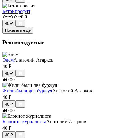
Бетонпрофит
0.0
40
₽
Показать ещё
Рекомендуемые
Эдем
Анатолий Агарков
40
₽
40
₽
0.0
0
Жили-были два буржуя
Анатолий Агарков
40
₽
40
₽
0.0
0
Блокнот журналиста
Анатолий Агарков
40
₽
40
₽