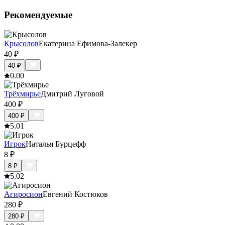
Рекомендуемые
Крысолов
Екатерина Ефимова-Залекер
40
₽
40
₽
0.0
0
Трёхмирье
Дмитрий Луговой
400
₽
400
₽
5.0
1
Игрок
Наталья Бурцефф
8
₽
8
₽
5.0
2
Агиросион
Евгений Костюков
280
₽
280
₽