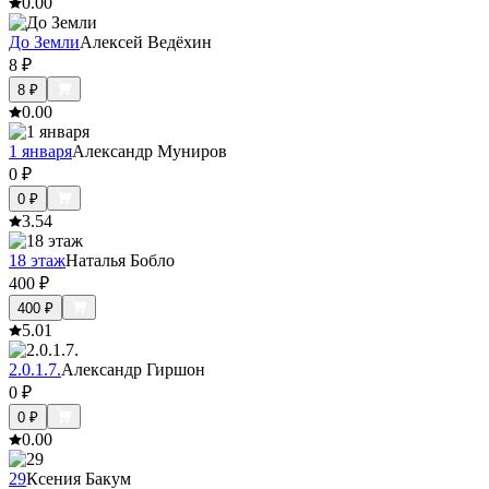
0.0
0
До Земли
Алексей Ведёхин
8
₽
8
₽
0.0
0
1 января
Александр Муниров
0
₽
0
₽
3.5
4
18 этаж
Наталья Бобло
400
₽
400
₽
5.0
1
2.0.1.7.
Александр Гиршон
0
₽
0
₽
0.0
0
29
Ксения Бакум