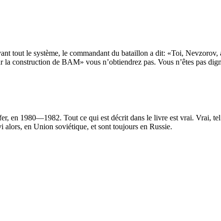
nt tout le système, le commandant du bataillon a dit: «Toi, Nevzorov, al
ur la construction de BAM» vous n’obtiendrez pas. Vous n’êtes pas dig
 en 1980—1982. Tout ce qui est décrit dans le livre est vrai. Vrai, tel 
rvi alors, en Union soviétique, et sont toujours en Russie.