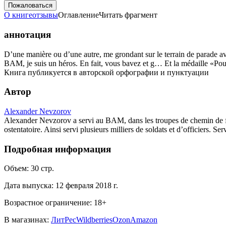
Пожаловаться
О книге
отзывы
Оглавление
Читать фрагмент
аннотация
D’une manière ou d’une autre, me grondant sur le terrain de parade ava
BAM, je suis un héros. En fait, vous bavez et g… Et la médaille «Po
Книга публикуется в авторской орфографии и пунктуации
Автор
Alexander Nevzorov
Alexander Nevzorov a servi au BAM, dans les troupes de chemin de fer,
ostentatoire. Ainsi servi plusieurs milliers de soldats et d’officiers. Se
Подробная информация
Объем:
30
стр.
Дата выпуска:
12 февраля 2018 г.
Возрастное ограничение:
18
+
В магазинах:
ЛитРес
Wildberries
Ozon
Amazon