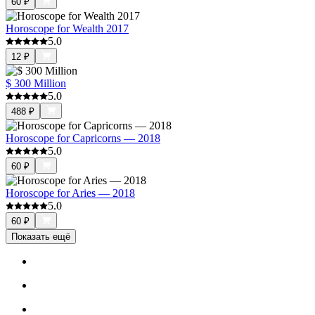
60
₽
Horoscope for Wealth 2017
5.0
12
₽
$ 300 Million
5.0
488
₽
Horoscope for Capricorns — 2018
5.0
60
₽
Horoscope for Aries — 2018
5.0
60
₽
Показать ещё