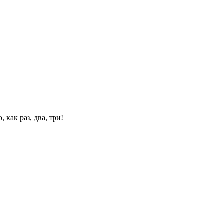
 как раз, два, три!