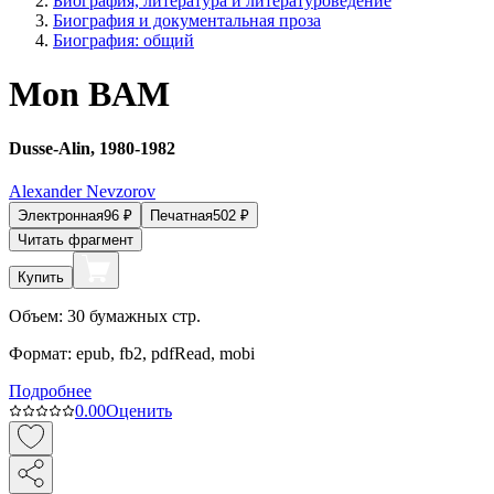
Биография, литература и литературоведение
Биография и документальная проза
Биография: общий
Mon BAM
Dusse-Alin, 1980-1982
Alexander Nevzorov
Электронная
96
₽
Печатная
502
₽
Читать фрагмент
Купить
Объем:
30
бумажных стр.
Формат:
epub, fb2, pdfRead, mobi
Подробнее
0.0
0
Оценить