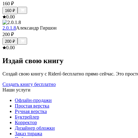
160
₽
160
₽
0.0
0
2.0.1.8
Александр Гиршон
200
₽
200
₽
0.0
0
Издай свою книгу
Создай свою книгу с Rideró бесплатно прямо сейчас. Это просто,
Создать книгу бесплатно
Наши услуги
Офлайн-продажи
Простая верстка
Ручная верстка
Буктрейлер
Корректор
Дизайнер обложки
Заказ тиража