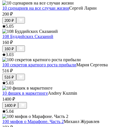
10 сценариев на все случаи жизни
Сергей Ларин
200
₽
200
₽
5.0
5
108 Буддийских Сказаний
160
₽
160
₽
3.0
3
100 секретов кратного роста прибыли
Мария Сергеева
516
₽
516
₽
5.0
3
10 фишек в маркетинге
Andrey Kuzmin
1400
₽
1400
₽
5.0
4
100 мифов о Марафоне. Часть 2
Михаил Журавлев