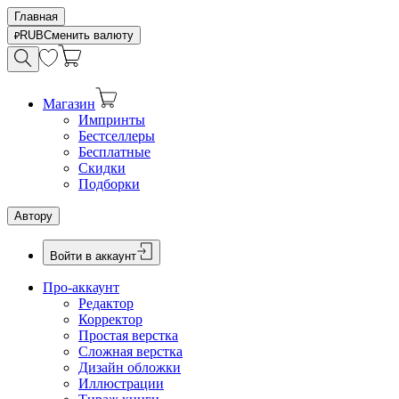
Главная
RUB
Сменить валюту
Магазин
Импринты
Бестселлеры
Бесплатные
Скидки
Подборки
Автору
Войти в аккаунт
Про-аккаунт
Редактор
Корректор
Простая верстка
Сложная верстка
Дизайн обложки
Иллюстрации