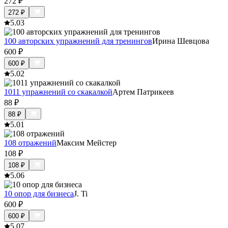
272
₽
272
₽
5.0
3
100 авторских упражнений для тренингов
Ирина Шевцова
600
₽
600
₽
5.0
2
1011 упражнений со скакалкой
Артем Патрикеев
88
₽
88
₽
5.0
1
108 отражений
Максим Мейстер
108
₽
108
₽
5.0
6
10 опор для бизнеса
J. Ti
600
₽
600
₽
5.0
7