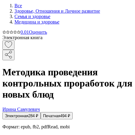
Все
Здоровье, Отношения и Личное развитие
Семья и здоровье
Медицина и здоровье
0.0
1
Оценить
Электронная книга
Методика проведения
контрольных проработок для
новых блюд
Ирина Самулевич
Электронная
284
₽
Печатная
494
₽
Формат:
epub, fb2, pdfRead, mobi