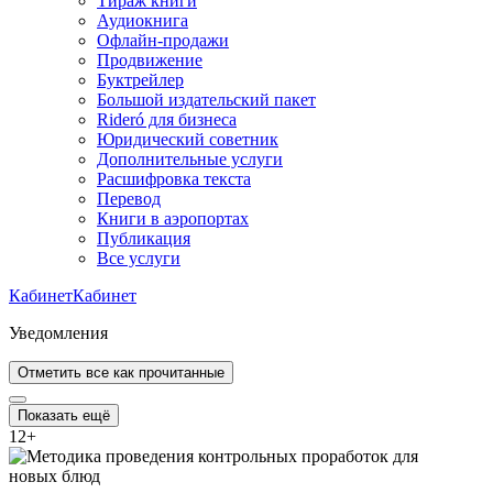
Тираж книги
Аудиокнига
Офлайн-продажи
Продвижение
Буктрейлер
Большой издательский пакет
Rideró для бизнеса
Юридический советник
Дополнительные услуги
Расшифровка текста
Перевод
Книги в аэропортах
Публикация
Все услуги
Кабинет
Кабинет
Уведомления
Отметить все как прочитанные
Показать ещё
12
+