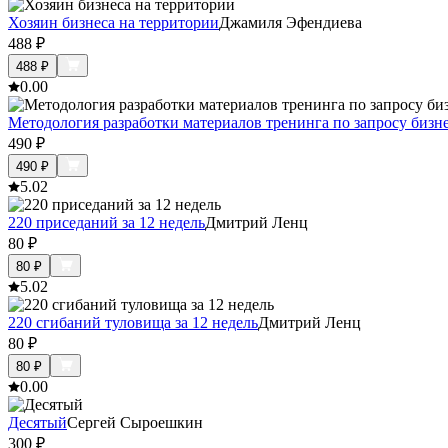
Хозяин бизнеса на территории
Джамиля Эфендиева
488
₽
488
₽
0.0
0
Методология разработки материалов тренинга по запросу бизн
490
₽
490
₽
5.0
2
220 приседаний за 12 недель
Дмитрий Ленц
80
₽
80
₽
5.0
2
220 сгибаний туловища за 12 недель
Дмитрий Ленц
80
₽
80
₽
0.0
0
Десятый
Сергей Сыроешкин
300
₽