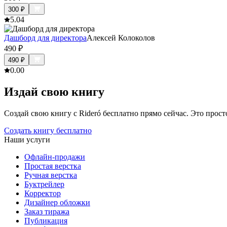
300
₽
5.0
4
Дашборд для директора
Алексей Колоколов
490
₽
490
₽
0.0
0
Издай свою книгу
Создай свою книгу с Rideró бесплатно прямо сейчас. Это просто,
Создать книгу бесплатно
Наши услуги
Офлайн-продажи
Простая верстка
Ручная верстка
Буктрейлер
Корректор
Дизайнер обложки
Заказ тиража
Публикация