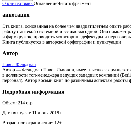
О книге
отзывы
Оглавление
Читать фрагмент
аннотация
Эта книга, основанная на более чем двадцатилетнем опыте ра
работу с аптекой системной и взаимовыгодной. Она поможет ра
и фармкружок, проводить мониторинг дефектуры и переговоры 
Книга публикуется в авторской орфографии и пунктуации
Автор
Павел Фельдман
Автор — Фельдман Павел Львович, имеет высшее фармацевтиче
в должности топ-менеджера ведущих западных компаний (Berlin
персонал). Автор восьми книг по различным аспектам работы 
Подробная информация
Объем:
214
стр.
Дата выпуска:
11 июня 2018 г.
Возрастное ограничение:
12
+