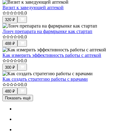
Визит к заведующей аптекой
0.0
320
₽
Лонч препарата на фармрынке как стартап
0.0
488
₽
Как измерить эффективность работы с аптекой
0.0
300
₽
Как создать стратегию работы с врачами
0.0
480
₽
Показать ещё