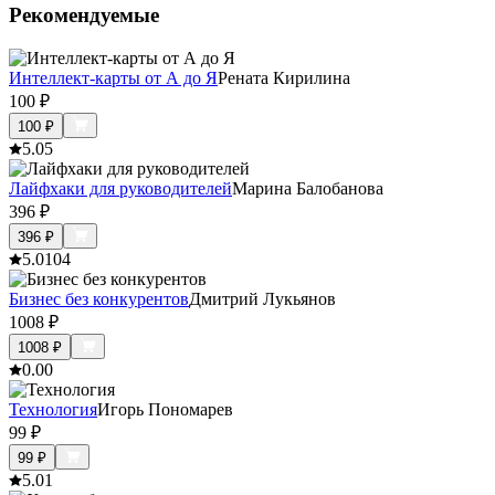
Рекомендуемые
Интеллект-карты от А до Я
Рената Кирилина
100
₽
100
₽
5.0
5
Лайфхаки для руководителей
Марина Балобанова
396
₽
396
₽
5.0
104
Бизнес без конкурентов
Дмитрий Лукьянов
1008
₽
1008
₽
0.0
0
Технология
Игорь Пономарев
99
₽
99
₽
5.0
1