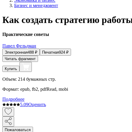
Экономика и бизнес
Бизнес и менеджмент
Как создать стратегию работы
Практические советы
Павел Фельдман
Электронная
488
₽
Печатная
924
₽
Читать фрагмент
Купить
Объем:
214
бумажных стр.
Формат:
epub, fb2, pdfRead, mobi
Подробнее
5.0
9
Оценить
Пожаловаться