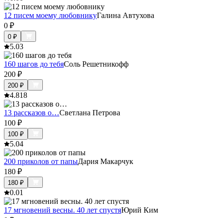
12 писем моему любовнику
Галина Автухова
0
₽
0
₽
5.0
3
160 шагов до тебя
Соль Решетникофф
200
₽
200
₽
4.8
18
13 рассказов о…
Светлана Петрова
100
₽
100
₽
5.0
4
200 приколов от папы
Дария Макарчук
180
₽
180
₽
0.0
1
17 мгновений весны. 40 лет спустя
Юрий Ким