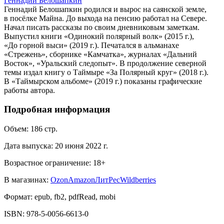
Геннадий Белошапкин
Геннадий Белошапкин родился и вырос на саянской земле,
в посёлке Майна. До выхода на пенсию работал на Севере.
Начал писать рассказы по своим дневниковым заметкам.
Выпустил книги «Одинокий полярный волк» (2015 г.),
«До горной выси» (2019 г.). Печатался в альманахе
«Стрежень», сборнике «Камчатка», журналах «Дальний
Восток», «Уральский следопыт». В продолжение северной
темы издал книгу о Таймыре «За Полярный круг» (2018 г.).
В «Таймырском альбоме» (2019 г.) показаны графические
работы автора.
Подробная информация
Объем:
186
стр.
Дата выпуска:
20 июня 2022 г.
Возрастное ограничение:
18
+
В магазинах:
Ozon
Amazon
ЛитРес
Wildberries
Формат:
epub, fb2, pdfRead, mobi
ISBN:
978-5-0056-6613-0