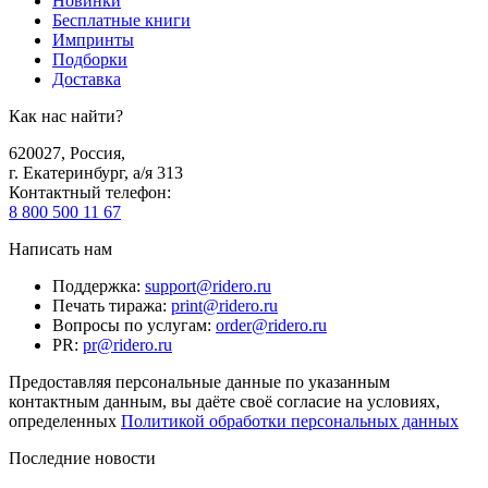
Новинки
Бесплатные книги
Импринты
Подборки
Доставка
Как нас найти?
620027
,
Россия
,
г. Екатеринбург, а/я 313
Контактный телефон
:
8 800 500 11 67
Написать нам
Поддержка
:
support@ridero.ru
Печать тиража
:
print@ridero.ru
Вопросы по услугам
:
order@ridero.ru
PR
:
pr@ridero.ru
Предоставляя персональные данные по указанным
контактным данным, вы даёте своё согласие на условиях,
определенных
Политикой обработки персональных данных
Последние новости