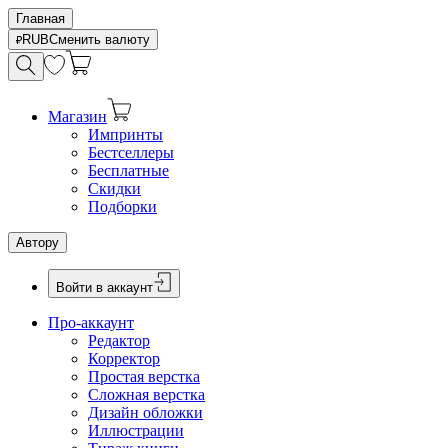
Главная
RUB
Сменить валюту
Магазин
Импринты
Бестселлеры
Бесплатные
Скидки
Подборки
Автору
Войти в аккаунт
Про-аккаунт
Редактор
Корректор
Простая верстка
Сложная верстка
Дизайн обложки
Иллюстрации