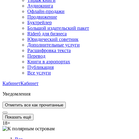
Тираж книги
Аудиокнига
Офлайн-продажи
Продвижение
Буктрейлер
Большой издательский пакет
Rideró для бизнеса
Юридический советник
Дополнительные услуги
Расшифровка текста
Перевод
Книги в аэропортах
Публикация
Все услуги
Кабинет
Кабинет
Уведомления
Отметить все как прочитанные
Показать ещё
18
+