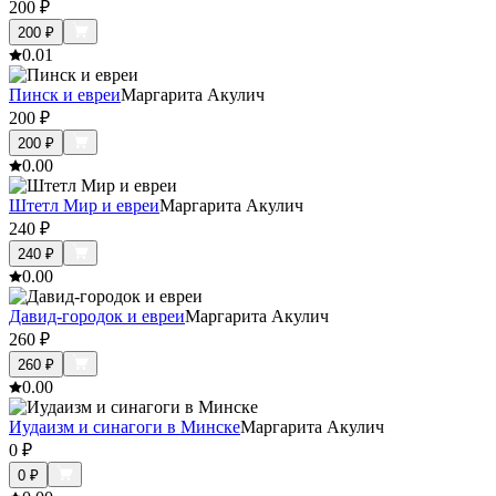
200
₽
200
₽
0.0
1
Пинск и евреи
Маргарита Акулич
200
₽
200
₽
0.0
0
Штетл Мир и евреи
Маргарита Акулич
240
₽
240
₽
0.0
0
Давид-городок и евреи
Маргарита Акулич
260
₽
260
₽
0.0
0
Иудаизм и синагоги в Минске
Маргарита Акулич
0
₽
0
₽