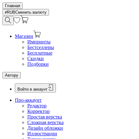
Главная
RUB
Сменить валюту
Магазин
Импринты
Бестселлеры
Бесплатные
Скидки
Подборки
Автору
Войти в аккаунт
Про-аккаунт
Редактор
Корректор
Простая верстка
Сложная верстка
Дизайн обложки
Иллюстрации