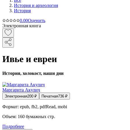
Все
История и археология
История
0.0
0
Оценить
Электронная книга
Ивье и евреи
История, холокост, наши дни
Маргарита Акулич
Электронная
200
₽
Печатная
736
₽
Формат:
epub, fb2, pdfRead, mobi
Объем:
160
бумажных стр.
Подробнее