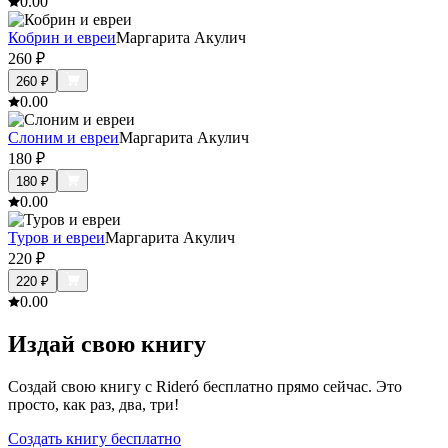
0.0
0
Кобрин и евреи
Маргарита Акулич
260
₽
260
₽
0.0
0
Слоним и евреи
Маргарита Акулич
180
₽
180
₽
0.0
0
Туров и евреи
Маргарита Акулич
220
₽
220
₽
0.0
0
Издай свою книгу
Создай свою книгу с Rideró бесплатно прямо сейчас. Это
просто, как раз, два, три!
Создать книгу бесплатно