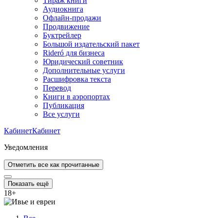
Тираж книги
Аудиокнига
Офлайн-продажи
Продвижение
Буктрейлер
Большой издательский пакет
Rideró для бизнеса
Юридический советник
Дополнительные услуги
Расшифровка текста
Перевод
Книги в аэропортах
Публикация
Все услуги
Кабинет
Кабинет
Уведомления
Отметить все как прочитанные
Показать ещё
18
+