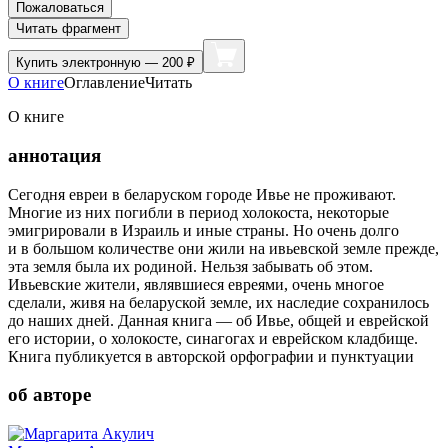
Пожаловаться
Читать фрагмент
Купить
электронную — 200 ₽
О книге
Оглавление
Читать
О книге
аннотация
Сегодня евреи в беларуском городе Ивье не проживают.
Многие из них погибли в период холокоста, некоторые
эмигрировали в Израиль и иные страны. Но очень долго
и в большом количестве они жили на ивьевской земле прежде,
эта земля была их родиной. Нельзя забывать об этом.
Ивьевские жители, являвшиеся евреями, очень многое
сделали, живя на беларуской земле, их наследие сохранилось
до наших дней. Данная книга — об Ивье, общей и еврейской
его истории, о холокосте, синагогах и еврейском кладбище.
Книга публикуется в авторской орфографии и пунктуации
об авторе