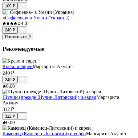
100
₽
«Софиевка» в Умани (Украина)
4.0
240
₽
Показать ещё
Рекомендуемые
Крево и евреи
Маргарита Акулич
240
₽
240
₽
0.0
0
Щучин (прежде Щучин-Литовский) и евреи
Маргарита
Акулич
312
₽
312
₽
0.0
0
Каменец (Каменец-Литовский) и евреи
Маргарита Акулич