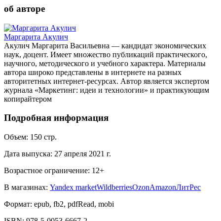
об авторе
Маргарита Акулич
Акулич Маргарита Васильевна — кандидат экономических
наук, доцент. Имеет множество публикаций практического,
научного, методического и учебного характера. Материалы
автора широко представлены в интернете на разных
авторитетных интернет-ресурсах. Автор является экспертом
журнала «Маркетинг: идеи и технологии» и практикующим
копирайтером
Подробная информация
Объем:
150
стр.
Дата выпуска:
27 апреля 2021 г.
Возрастное ограничение:
12
+
В магазинах:
Yandex market
Wildberries
Ozon
Amazon
ЛитРес
Формат:
epub, fb2, pdfRead, mobi
ISBN:
978-5-0053-6667-2