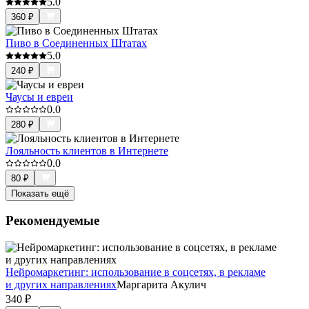
5.0
360
₽
Пиво в Соединенных Штатах
5.0
240
₽
Чаусы и евреи
0.0
280
₽
Лояльность клиентов в Интернете
0.0
80
₽
Показать ещё
Рекомендуемые
Нейромаркетинг: использование в соцсетях, в рекламе
и других направлениях
Маргарита Акулич
340
₽