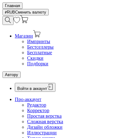
Главная
RUB
Сменить валюту
Магазин
Импринты
Бестселлеры
Бесплатные
Скидки
Подборки
Автору
Войти в аккаунт
Про-аккаунт
Редактор
Корректор
Простая верстка
Сложная верстка
Дизайн обложки
Иллюстрации