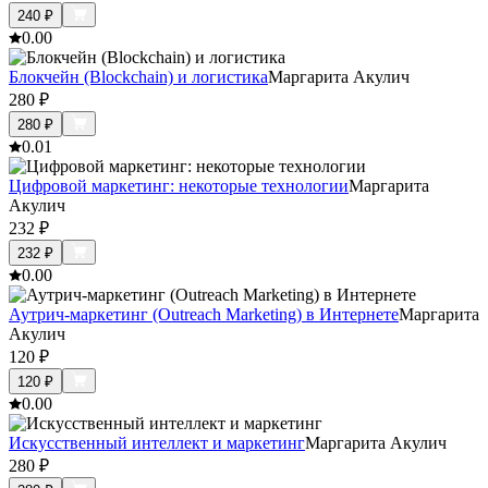
240
₽
0.0
0
Блокчейн (Blockchain) и логистика
Маргарита Акулич
280
₽
280
₽
0.0
1
Цифровой маркетинг: некоторые технологии
Маргарита
Акулич
232
₽
232
₽
0.0
0
Аутрич-маркетинг (Outreach Marketing) в Интернете
Маргарита
Акулич
120
₽
120
₽
0.0
0
Искусственный интеллект и маркетинг
Маргарита Акулич
280
₽