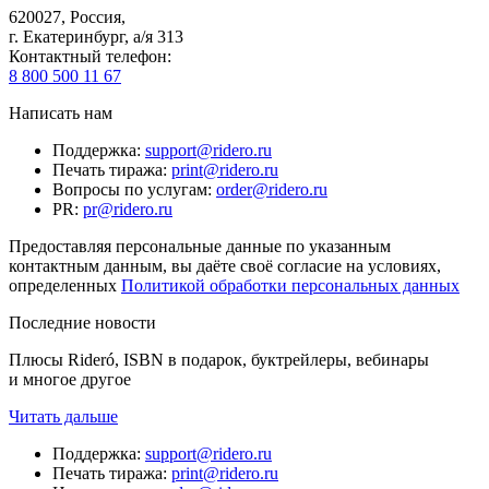
620027
,
Россия
,
г. Екатеринбург, а/я 313
Контактный телефон
:
8 800 500 11 67
Написать нам
Поддержка
:
support@ridero.ru
Печать тиража
:
print@ridero.ru
Вопросы по услугам
:
order@ridero.ru
PR
:
pr@ridero.ru
Предоставляя персональные данные по указанным
контактным данным, вы даёте своё согласие на условиях,
определенных
Политикой обработки персональных данных
Последние новости
Плюсы Rideró, ISBN в подарок, буктрейлеры, вебинары
и многое другое
Читать дальше
Поддержка
:
support@ridero.ru
Печать тиража
:
print@ridero.ru