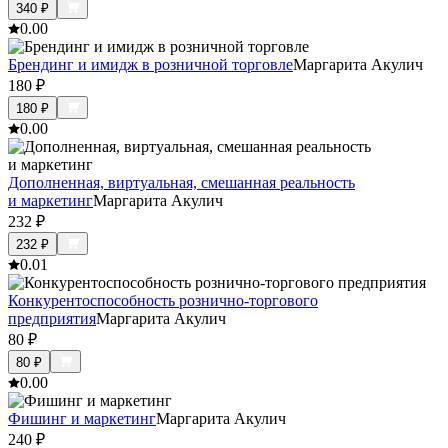
340
₽
0.0
0
Брендинг и имидж в розничной торговле
Маргарита Акулич
180
₽
180
₽
0.0
0
Дополненная, виртуальная, смешанная реальность
и маркетинг
Маргарита Акулич
232
₽
232
₽
0.0
1
Конкурентоспособность рознично-торгового
предприятия
Маргарита Акулич
80
₽
80
₽
0.0
0
Фишинг и маркетинг
Маргарита Акулич
240
₽