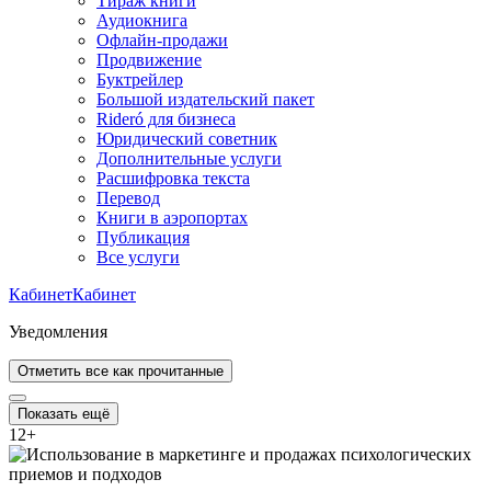
Тираж книги
Аудиокнига
Офлайн-продажи
Продвижение
Буктрейлер
Большой издательский пакет
Rideró для бизнеса
Юридический советник
Дополнительные услуги
Расшифровка текста
Перевод
Книги в аэропортах
Публикация
Все услуги
Кабинет
Кабинет
Уведомления
Отметить все как прочитанные
Показать ещё
12
+