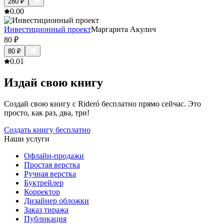
280
₽
0.0
0
Инвестиционный проект
Маргарита Акулич
80
₽
80
₽
0.0
1
Издай свою книгу
Создай свою книгу с Rideró бесплатно прямо сейчас. Это
просто, как раз, два, три!
Создать книгу бесплатно
Наши услуги
Офлайн-продажи
Простая верстка
Ручная верстка
Буктрейлер
Корректор
Дизайнер обложки
Заказ тиража
Публикация