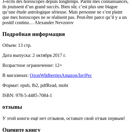
J«écris des horoscopes depuis longtemps. Parmi mes connaissances,
ils jouissent d’un grand succès. Bien sûr, c’est plus une blague
qu’une étude astrologique sérieuse. Mais personne ne s’est plaint
que mes horoscopes ne se réalisent pas. Peut-être parce qu’il y a un
positif continu… Alexander Nevzorov
Подробная информация
Объем:
13
стр.
Дата выпуска:
2 октября 2017 г.
Возрастное ограничение:
12
+
В магазинах:
Ozon
Wildberries
Amazon
ЛитРес
Формат:
epub, fb2, pdfRead, mobi
ISBN:
978-5-4485-7084-1
отзывы
У этой книги ещё нет отзывов, оставьте свой отзыв первым!
Оцените книгу