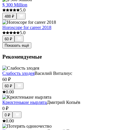
$ 300 Million
5.0
488
₽
Horoscope for career 2018
5.0
60
₽
Показать ещё
Рекомендуемые
Слабость злодея
Василий Виталиус
60
₽
60
₽
0.0
0
Крюхтенькие нырлята
Дмитрий Копьёв
0
₽
0
₽
0.0
0