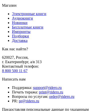
Магазин
Электронные книги
Аудиокниги
Новинки
Бесплатные книги
Импринты
Подборки
Доставка
Как нас найти?
620027
,
Россия
,
г. Екатеринбург, а/я 313
Контактный телефон
:
8 800 500 11 67
Написать нам
Поддержка
:
support@ridero.ru
Печать тиража
:
print@ridero.ru
Вопросы по услугам
:
order@ridero.ru
PR
:
pr@ridero.ru
Предоставляя персональные данные по указанным