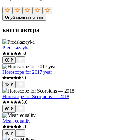
Опубликовать отзыв
книги автора
Predskazayka
5.0
60
₽
Horoscope for 2017 year
5.0
12
₽
Horoscope for Scorpions — 2018
5.0
60
₽
Mean equality
5.0
40
₽