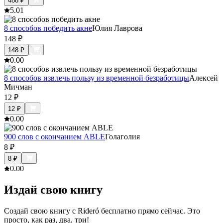
488
₽
5.0
1
8 способов победить акне
Юлия Лаврова
148
₽
148
₽
0.0
0
8 способов извлечь пользу из временной безработицы
Алексей
Мичман
12
₽
12
₽
0.0
0
900 слов с окончанием ABLE
Голаголия
8
₽
8
₽
0.0
0
Издай свою книгу
Создай свою книгу с Rideró бесплатно прямо сейчас. Это
просто, как раз, два, три!