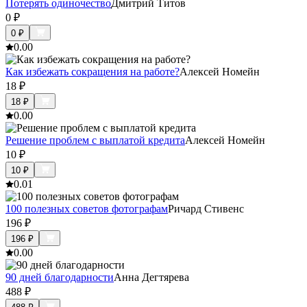
Потерять одиночество
Дмитрий Титов
0
₽
0
₽
0.0
0
Как избежать сокращения на работе?
Алексей Номейн
18
₽
18
₽
0.0
0
Решение проблем с выплатой кредита
Алексей Номейн
10
₽
10
₽
0.0
1
100 полезных советов фотографам
Ричард Стивенс
196
₽
196
₽
0.0
0
90 дней благодарности
Анна Дегтярева
488
₽