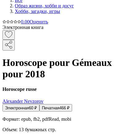
Все
Образ жизни, хобби и досуг
Хобби, загадки, игры
0.0
0
Оценить
Электронная книга
Horoscope pour Gémeaux
pour 2018
Horoscope russe
Alexander Nevzorov
Электронная
60
₽
Печатная
466
₽
Формат:
epub, fb2, pdfRead, mobi
Объем:
13
бумажных стр.