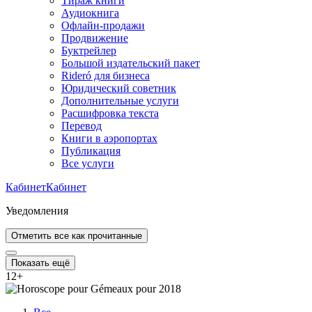
Тираж книги
Аудиокнига
Офлайн-продажи
Продвижение
Буктрейлер
Большой издательский пакет
Rideró для бизнеса
Юридический советник
Дополнительные услуги
Расшифровка текста
Перевод
Книги в аэропортах
Публикация
Все услуги
Кабинет
Кабинет
Уведомления
Отметить все как прочитанные
Показать ещё
12
+