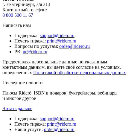
г. Екатеринбург, а/я 313
Контактный телефон
:
8 800 500 11 67
Написать нам
Поддержка
:
support@ridero.ru
Печать тиража
:
print@ridero.ru
Вопросы по услугам
:
order@ridero.ru
PR
:
pr@ridero.ru
Предоставляя персональные данные по указанным
контактным данным, вы даёте своё согласие на условиях,
определенных
Политикой обработки персональных данных
Последние новости
Плюсы Rideró, ISBN в подарок, буктрейлеры, вебинары
и многое другое
Читать дальше
Поддержка
:
support@ridero.ru
Печать тиража
:
print@ridero.ru
Наши услуги
:
order@ridero.ru