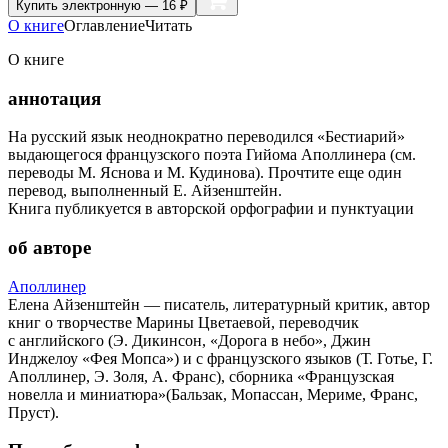
Купить
электронную — 16 ₽
О книге
Оглавление
Читать
О книге
аннотация
На русский язык неоднократно переводился «Бестиарий»
выдающегося французского поэта Гийома Аполлинера (см.
переводы М. Яснова и М. Кудинова). Прочтите еще один
перевод, выполненный Е. Айзенштейн.
Книга публикуется в авторской орфографии и пунктуации
об авторе
Аполлинер
Елена Айзенштейн — писатель, литературный критик, автор
книг о творчестве Марины Цветаевой, переводчик
с английского (Э. Дикинсон, «Дорога в небо», Джин
Инджелоу «Фея Мопса») и с французского языков (Т. Готье, Г.
Аполлинер, Э. Золя, А. Франс), сборника «Французская
новелла и миниатюра»(Бальзак, Мопассан, Мериме, Франс,
Пруст).