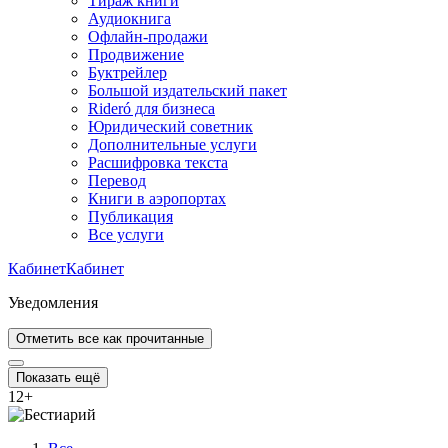
Тираж книги
Аудиокнига
Офлайн-продажи
Продвижение
Буктрейлер
Большой издательский пакет
Rideró для бизнеса
Юридический советник
Дополнительные услуги
Расшифровка текста
Перевод
Книги в аэропортах
Публикация
Все услуги
Кабинет
Кабинет
Уведомления
Отметить все как прочитанные
Показать ещё
12
+