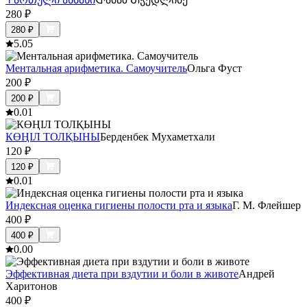
280
₽
280
₽
5.0
5
Ментальная арифметика. Самоучитель
Ольга Фуст
200
₽
200
₽
0.0
1
КӨҢІЛ ТОЛҚЫНЫ
Берденбек Мухаметхали
120
₽
120
₽
0.0
1
Индексная оценка гигиены полости рта и языка
Г. М. Флейшер
400
₽
400
₽
0.0
0
Эффективная диета при вздутии и боли в животе
Андрей
Харитонов
400
₽