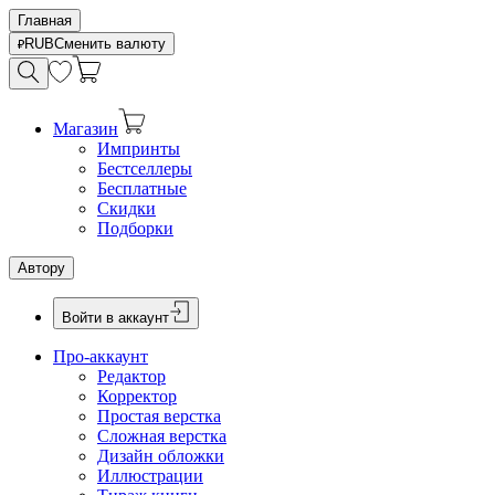
Главная
RUB
Сменить валюту
Магазин
Импринты
Бестселлеры
Бесплатные
Скидки
Подборки
Автору
Войти в аккаунт
Про-аккаунт
Редактор
Корректор
Простая верстка
Сложная верстка
Дизайн обложки
Иллюстрации