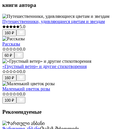
книги автора
Путешественники, удивляющиеся цветам и звездам
5.0
160
₽
Рассказы
0.0
60
₽
«Грустный ветер» и другие стихотворения
0.0
160
₽
Маленький цветок розы
0.0
100
₽
Рекомендуемые
Ⴕართული ანბანი
Ⴇამაზ Ⴋჭედლიძე