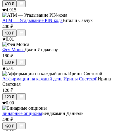
400
₽
4.9
15
ATM — Угадывание PIN-кода
Віталій Савчук
400
₽
400
₽
0.0
1
Фея Мопса
Джин Инджелоу
180
₽
180
₽
5.0
1
Аффирмации на каждый день Ирины Светской
Ирина
Светская
120
₽
120
₽
0.0
0
Бинарные опционы
Бенджамин Даниэль
490
₽
490
₽