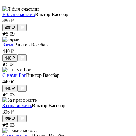
Я был счастлив
Виктор Вассбар
480
₽
480
₽
5.0
9
Заумь
Виктор Вассбар
440
₽
440
₽
5.0
4
С нами Бог
Виктор Вассбар
440
₽
440
₽
5.0
3
За право жить
Виктор Вассбар
396
₽
396
₽
5.0
3
С мыслью о…
Виктор Вассбар