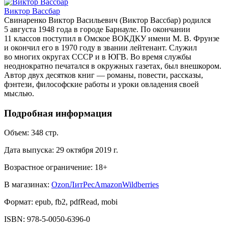
Виктор Вассбар
Свинаренко Виктор Васильевич (Виктор Вассбар) родился
5 августа 1948 года в городе Барнауле. По окончании
11 классов поступил в Омское ВОКДКУ имени М. В. Фрунзе
и окончил его в 1970 году в звании лейтенант. Служил
во многих округах СССР и в ЮГВ. Во время службы
неоднократно печатался в окружных газетах, был внешкором.
Автор двух десятков книг — романы, повести, рассказы,
фэнтези, философские работы и уроки овладения своей
мыслью.
Подробная информация
Объем:
348
стр.
Дата выпуска:
29 октября 2019 г.
Возрастное ограничение:
18
+
В магазинах:
Ozon
ЛитРес
Amazon
Wildberries
Формат:
epub, fb2, pdfRead, mobi
ISBN:
978-5-0050-6396-0