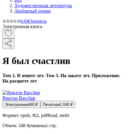
Все
Художественная литература
Любовный роман
0.0
4
Оценить
Электронная книга
Я был счастлив
Том 2. В зените лет. Том 3. На закате лет. Приложение.
На расцвете лет
Виктор Вассбар
Электронная
440
₽
Печатная
1 040
₽
Формат:
epub, fb2, pdfRead, mobi
Объем:
348
бумажных стр.