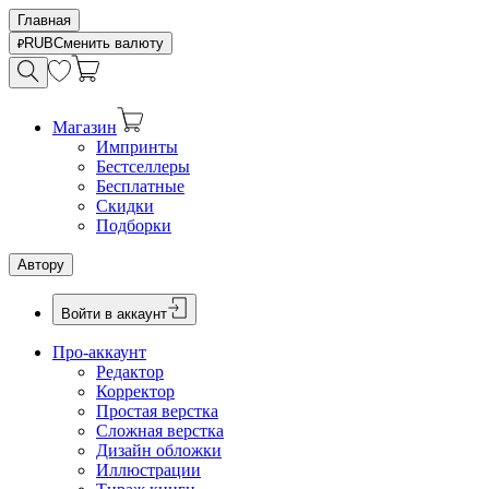
Главная
RUB
Сменить валюту
Магазин
Импринты
Бестселлеры
Бесплатные
Скидки
Подборки
Автору
Войти в аккаунт
Про-аккаунт
Редактор
Корректор
Простая верстка
Сложная верстка
Дизайн обложки
Иллюстрации