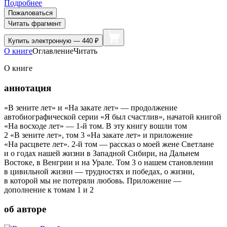
Подробнее
Пожаловаться
Читать фрагмент
Купить
электронную — 440 ₽
О книге
Оглавление
Читать
О книге
аннотация
«В зените лет» и «На закате лет» — продолжение
автобиографической серии «Я был счастлив», начатой книгой
«На восходе лет» — 1-й том. В эту книгу вошли том
2 «В зените лет», том 3 «На закате лет» и приложение
«На расцвете лет». 2-й том — рассказ о моей жене Светлане
и о годах нашей жизни в Западной Сибири, на Дальнем
Востоке, в Венгрии и на Урале. Том 3 о нашем становлении
в цивильной жизни — трудностях и победах, о жизни,
в которой мы не потеряли любовь. Приложение —
дополнение к томам 1 и 2
об авторе