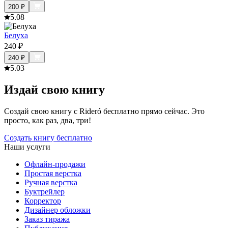
200
₽
5.0
8
Белуха
240
₽
240
₽
5.0
3
Издай свою книгу
Создай свою книгу с Rideró бесплатно прямо сейчас. Это
просто, как раз, два, три!
Создать книгу бесплатно
Наши услуги
Офлайн-продажи
Простая верстка
Ручная верстка
Буктрейлер
Корректор
Дизайнер обложки
Заказ тиража