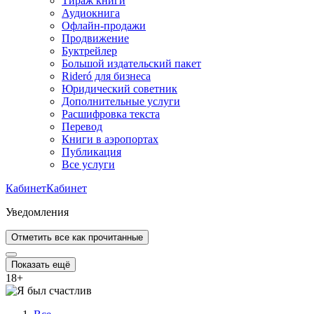
Тираж книги
Аудиокнига
Офлайн-продажи
Продвижение
Буктрейлер
Большой издательский пакет
Rideró для бизнеса
Юридический советник
Дополнительные услуги
Расшифровка текста
Перевод
Книги в аэропортах
Публикация
Все услуги
Кабинет
Кабинет
Уведомления
Отметить все как прочитанные
Показать ещё
18
+