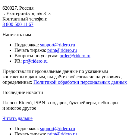
620027
,
Россия
,
г. Екатеринбург, а/я 313
Контактный телефон
:
8 800 500 11 67
Написать нам
Поддержка
:
support@ridero.ru
Печать тиража
:
print@ridero.ru
Вопросы по услугам
:
order@ridero.ru
PR
:
pr@ridero.ru
Предоставляя персональные данные по указанным
контактным данным, вы даёте своё согласие на условиях,
определенных
Политикой обработки персональных данных
Последние новости
Плюсы Rideró, ISBN в подарок, буктрейлеры, вебинары
и многое другое
Читать дальше
Поддержка
:
support@ridero.ru
Печать тиража
:
print@ridero.ru