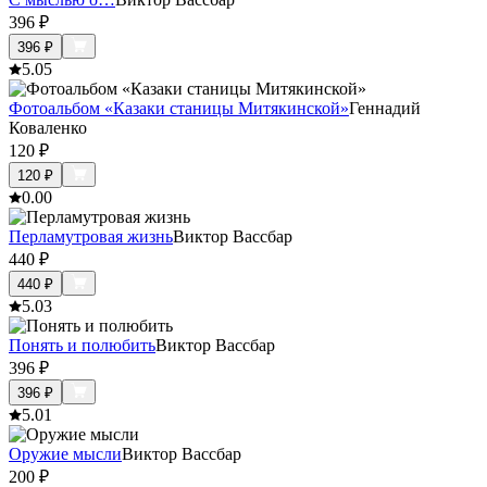
396
₽
396
₽
5.0
5
Фотоальбом «Казаки станицы Митякинской»
Геннадий
Коваленко
120
₽
120
₽
0.0
0
Перламутровая жизнь
Виктор Вассбар
440
₽
440
₽
5.0
3
Понять и полюбить
Виктор Вассбар
396
₽
396
₽
5.0
1
Оружие мысли
Виктор Вассбар
200
₽