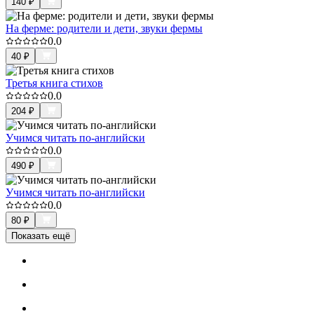
140
₽
На ферме: родители и дети, звуки фермы
0.0
40
₽
Третья книга стихов
0.0
204
₽
Учимся читать по-английски
0.0
490
₽
Учимся читать по-английски
0.0
80
₽
Показать ещё