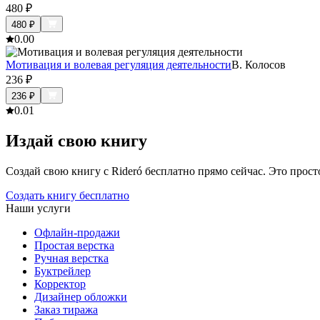
480
₽
480
₽
0.0
0
Мотивация и волевая регуляция деятельности
В. Колосов
236
₽
236
₽
0.0
1
Издай свою книгу
Создай свою книгу с Rideró бесплатно прямо сейчас. Это просто,
Создать книгу бесплатно
Наши услуги
Офлайн-продажи
Простая верстка
Ручная верстка
Буктрейлер
Корректор
Дизайнер обложки
Заказ тиража