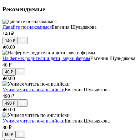
Рекомендуемые
Давайте познакомимся
Евгения Шульдякова
140
₽
140
₽
0.0
0
На ферме: родители и дети, звуки фермы
Евгения Шульдякова
40
₽
40
₽
0.0
0
Учимся читать по-английски
Евгения Шульдякова
490
₽
490
₽
0.0
0
Учимся читать по-английски
Евгения Шульдякова
80
₽
80
₽