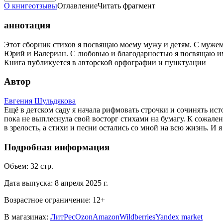
О книге
отзывы
Оглавление
Читать фрагмент
аннотация
Этот сборник стихов я посвящаю моему мужу и детям. С мужем
Юрий и Валериан. С любовью и благодарностью я посвящаю им
Книга публикуется в авторской орфографии и пунктуации
Автор
Евгения Шульдякова
Ещё в детском саду я начала рифмовать строчки и сочинять ист
пока не выплеснула свой восторг стихами на бумагу. К сожале
в зрелость, а стихи и песни остались со мной на всю жизнь. И я
Подробная информация
Объем:
32
стр.
Дата выпуска:
8 апреля 2025 г.
Возрастное ограничение:
12
+
В магазинах:
ЛитРес
Ozon
Amazon
Wildberries
Yandex market