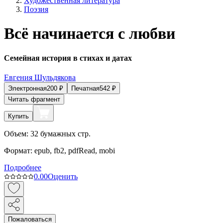
Художественная литература
Поэзия
Всё начинается с любви
Семейная история в стихах и датах
Евгения Шульдякова
Электронная
200
₽
Печатная
542
₽
Читать фрагмент
Купить
Объем:
32
бумажных стр.
Формат:
epub, fb2, pdfRead, mobi
Подробнее
0.0
0
Оценить
Пожаловаться