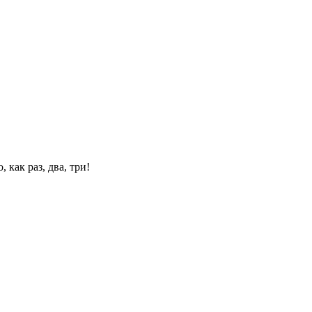
 как раз, два, три!