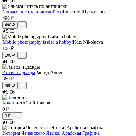
0.0
0
Учимся читать по-английски
Евгения Шульдякова
490
₽
490
₽
5.0
3
Mobile photography is also a hobby!
Kate Nikolaeva
100
₽
100
₽
0.0
0
Ангел надежды
Рашид Алиев
360
₽
360
₽
3.0
6
Колонист
Юрий Ляшов
0
₽
0
₽
0.0
0
История Чеченского Языка. Арабская Графика