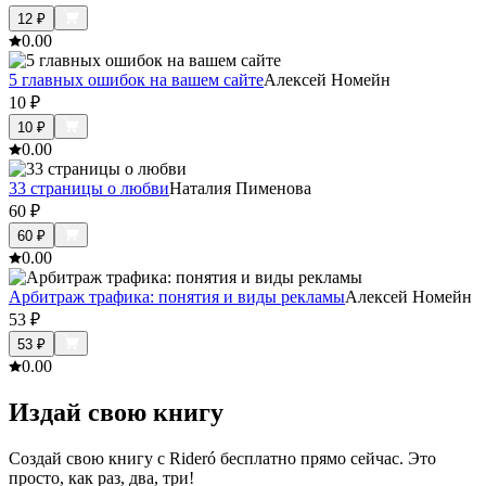
12
₽
0.0
0
5 главных ошибок на вашем сайте
Алексей Номейн
10
₽
10
₽
0.0
0
33 страницы о любви
Наталия Пименова
60
₽
60
₽
0.0
0
Арбитраж трафика: понятия и виды рекламы
Алексей Номейн
53
₽
53
₽
0.0
0
Издай свою книгу
Создай свою книгу с Rideró бесплатно прямо сейчас. Это
просто, как раз, два, три!