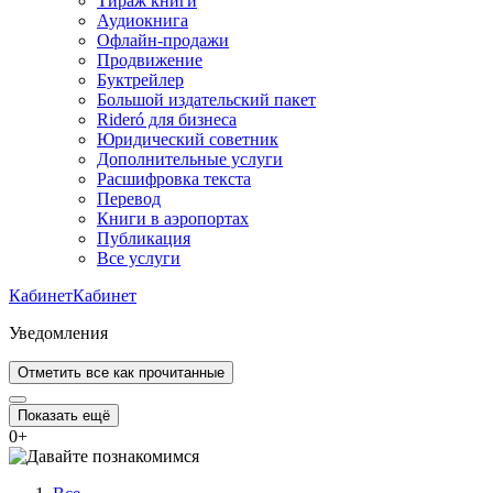
Тираж книги
Аудиокнига
Офлайн-продажи
Продвижение
Буктрейлер
Большой издательский пакет
Rideró для бизнеса
Юридический советник
Дополнительные услуги
Расшифровка текста
Перевод
Книги в аэропортах
Публикация
Все услуги
Кабинет
Кабинет
Уведомления
Отметить все как прочитанные
Показать ещё
0
+