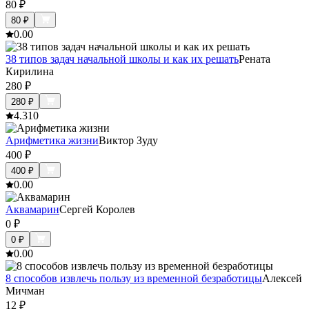
80
₽
80
₽
0.0
0
38 типов задач начальной школы и как их решать
Рената
Кирилина
280
₽
280
₽
4.3
10
Арифметика жизни
Виктор Зуду
400
₽
400
₽
0.0
0
Аквамарин
Сергей Королев
0
₽
0
₽
0.0
0
8 способов извлечь пользу из временной безработицы
Алексей
Мичман
12
₽