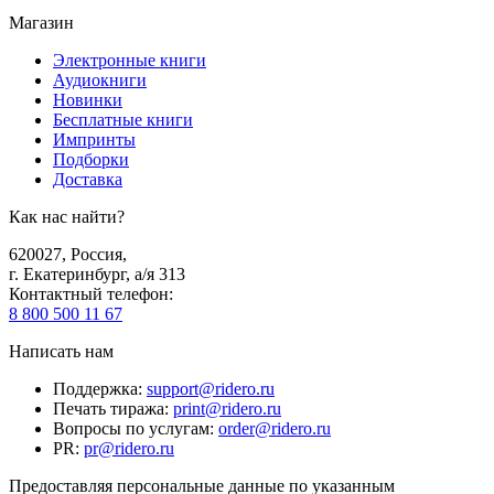
Магазин
Электронные книги
Аудиокниги
Новинки
Бесплатные книги
Импринты
Подборки
Доставка
Как нас найти?
620027
,
Россия
,
г. Екатеринбург, а/я 313
Контактный телефон
:
8 800 500 11 67
Написать нам
Поддержка
:
support@ridero.ru
Печать тиража
:
print@ridero.ru
Вопросы по услугам
:
order@ridero.ru
PR
:
pr@ridero.ru
Предоставляя персональные данные по указанным