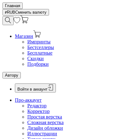
Главная
RUB
Сменить валюту
Магазин
Импринты
Бестселлеры
Бесплатные
Скидки
Подборки
Автору
Войти в аккаунт
Про-аккаунт
Редактор
Корректор
Простая верстка
Сложная верстка
Дизайн обложки
Иллюстрации