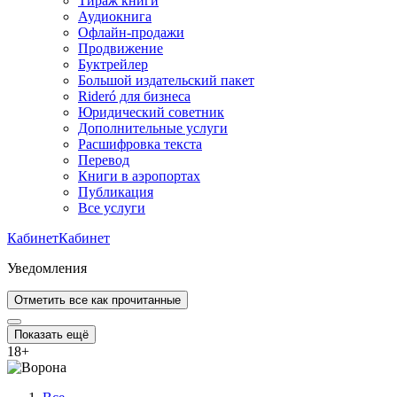
Тираж книги
Аудиокнига
Офлайн-продажи
Продвижение
Буктрейлер
Большой издательский пакет
Rideró для бизнеса
Юридический советник
Дополнительные услуги
Расшифровка текста
Перевод
Книги в аэропортах
Публикация
Все услуги
Кабинет
Кабинет
Уведомления
Отметить все как прочитанные
Показать ещё
18
+