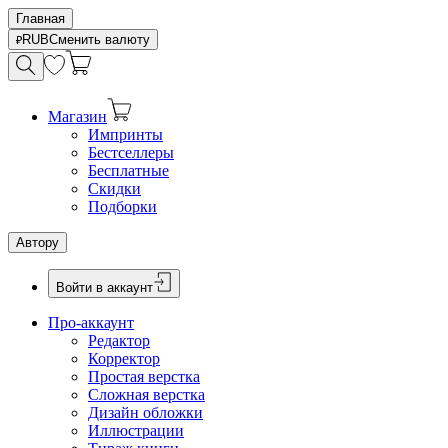
Главная
RUB
Сменить валюту
Магазин
Импринты
Бестселлеры
Бесплатные
Скидки
Подборки
Автору
Войти в аккаунт
Про-аккаунт
Редактор
Корректор
Простая верстка
Сложная верстка
Дизайн обложки
Иллюстрации