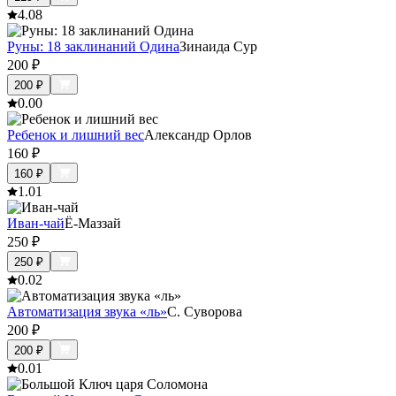
4.0
8
Руны: 18 заклинаний Одина
Зинаида Сур
200
₽
200
₽
0.0
0
Ребенок и лишний вес
Александр Орлов
160
₽
160
₽
1.0
1
Иван-чай
Ё-Маззай
250
₽
250
₽
0.0
2
Автоматизация звука «ль»
С. Суворова
200
₽
200
₽
0.0
1