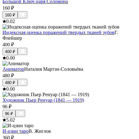
Большой Ключ царя Соломона
160
₽
160
₽
0.0
2
Индексная оценка поражений твердых тканей зубов
Г.
Флейшер
400
₽
400
₽
0.0
0
Аниматор
Наталия Мартэн-Соловьёва
480
₽
480
₽
0.0
0
Художник Пьер Ренуар (1841 — 1919)
96
₽
96
₽
5.0
2
И-цзин таро
В. Жиглов
360
₽