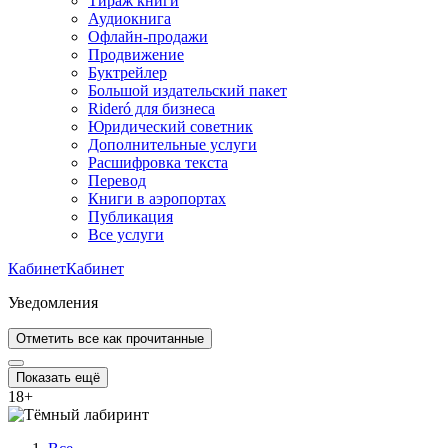
Тираж книги
Аудиокнига
Офлайн-продажи
Продвижение
Буктрейлер
Большой издательский пакет
Rideró для бизнеса
Юридический советник
Дополнительные услуги
Расшифровка текста
Перевод
Книги в аэропортах
Публикация
Все услуги
Кабинет
Кабинет
Уведомления
Отметить все как прочитанные
Показать ещё
18
+