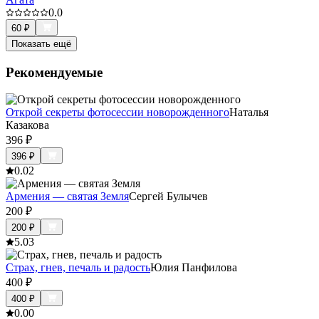
0.0
60
₽
Показать ещё
Рекомендуемые
Открой секреты фотосессии новорожденного
Наталья
Казакова
396
₽
396
₽
0.0
2
Армения — святая Земля
Сергей Булычев
200
₽
200
₽
5.0
3
Страх, гнев, печаль и радость
Юлия Панфилова
400
₽
400
₽
0.0
0