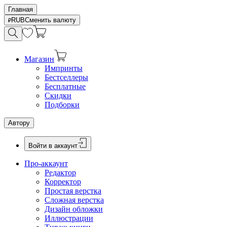
Главная
RUB
Сменить валюту
Магазин
Импринты
Бестселлеры
Бесплатные
Скидки
Подборки
Автору
Войти в аккаунт
Про-аккаунт
Редактор
Корректор
Простая верстка
Сложная верстка
Дизайн обложки
Иллюстрации