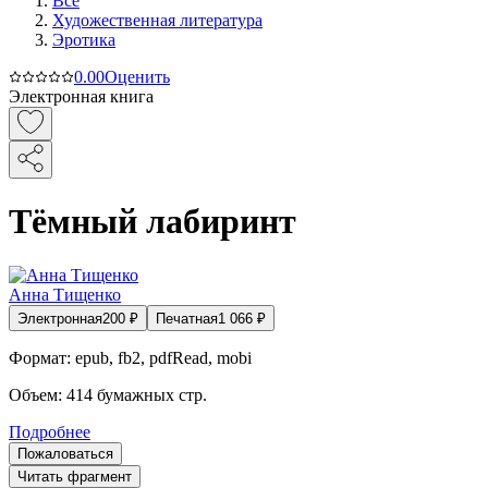
Все
Художественная литература
Эротика
0.0
0
Оценить
Электронная книга
Тёмный лабиринт
Анна Тищенко
Электронная
200
₽
Печатная
1 066
₽
Формат:
epub, fb2, pdfRead, mobi
Объем:
414
бумажных стр.
Подробнее
Пожаловаться
Читать фрагмент