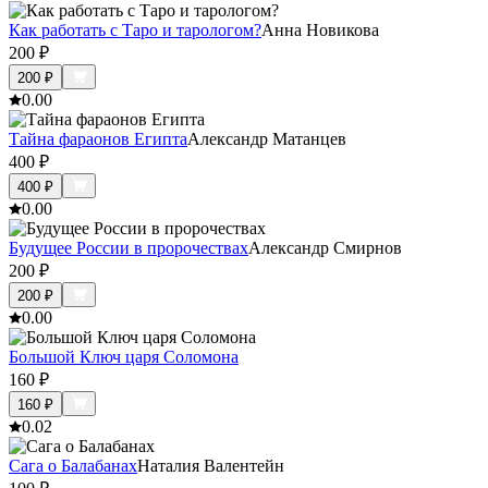
Как работать с Таро и тарологом?
Анна Новикова
200
₽
200
₽
0.0
0
Тайна фараонов Египта
Александр Матанцев
400
₽
400
₽
0.0
0
Будущее России в пророчествах
Александр Смирнов
200
₽
200
₽
0.0
0
Большой Ключ царя Соломона
160
₽
160
₽
0.0
2
Сага о Балабанах
Наталия Валентейн