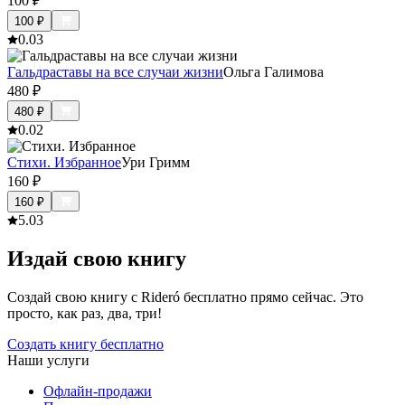
100
₽
100
₽
0.0
3
Гальдраставы на все случаи жизни
Ольга Галимова
480
₽
480
₽
0.0
2
Стихи. Избранное
Ури Гримм
160
₽
160
₽
5.0
3
Издай свою книгу
Создай свою книгу с Rideró бесплатно прямо сейчас. Это
просто, как раз, два, три!
Создать книгу бесплатно
Наши услуги
Офлайн-продажи