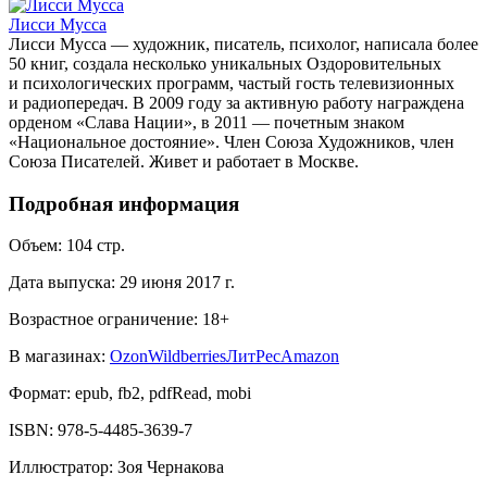
Лисси Мусса
Лисси Мусса — художник, писатель, психолог, написала более
50 книг, создала несколько уникальных Оздоровительных
и психологических программ, частый гость телевизионных
и радиопередач. В 2009 году за активную работу награждена
орденом «Слава Нации», в 2011 — почетным знаком
«Национальное достояние». Член Союза Художников, член
Союза Писателей. Живет и работает в Москве.
Подробная информация
Объем:
104
стр.
Дата выпуска:
29 июня 2017 г.
Возрастное ограничение:
18
+
В магазинах:
Ozon
Wildberries
ЛитРес
Amazon
Формат:
epub, fb2, pdfRead, mobi
ISBN:
978-5-4485-3639-7
Иллюстратор
:
Зоя Чернакова