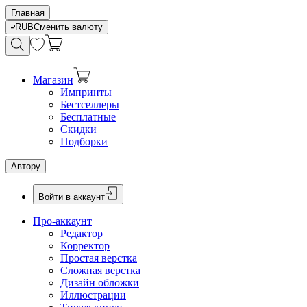
Главная
RUB
Сменить валюту
Магазин
Импринты
Бестселлеры
Бесплатные
Скидки
Подборки
Автору
Войти в аккаунт
Про-аккаунт
Редактор
Корректор
Простая верстка
Сложная верстка
Дизайн обложки
Иллюстрации