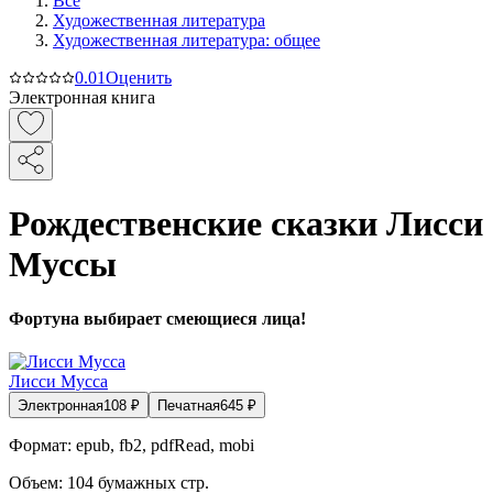
Все
Художественная литература
Художественная литература: общее
0.0
1
Оценить
Электронная книга
Рождественские сказки Лисси
Муссы
Фортуна выбирает смеющиеся лица!
Лисси Мусса
Электронная
108
₽
Печатная
645
₽
Формат:
epub, fb2, pdfRead, mobi
Объем:
104
бумажных стр.