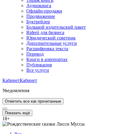
Тираж книги
Аудиокнига
Офлайн-продажи
Продвижение
Буктрейлер
Большой издательский пакет
Rideró для бизнеса
Юридический советник
Дополнительные услуги
Расшифровка текста
Перевод
Книги в аэропортах
Публикация
Все услуги
Кабинет
Кабинет
Уведомления
Отметить все как прочитанные
Показать ещё
18
+