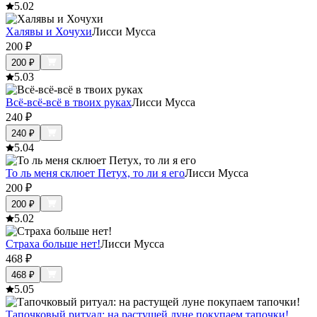
5.0
2
Халявы и Хочухи
Лисси Мусса
200
₽
200
₽
5.0
3
Всё-всё-всё в твоих руках
Лисси Мусса
240
₽
240
₽
5.0
4
То ль меня склюет Петух, то ли я его
Лисси Мусса
200
₽
200
₽
5.0
2
Страха больше нет!
Лисси Мусса
468
₽
468
₽
5.0
5
Тапочковый ритуал: на растущей луне покупаем тапочки!