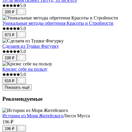
То ль меня склюет Петух, то ли я его
5.0
200
₽
Уникальные методы обретения Красоты и Стройности
5.0
873
₽
Сделаем из Тушки Фигурку
5.0
108
₽
Кризис себе на пользу
5.0
818
₽
Показать ещё
Рекомендуемые
Истории из Моря Житейского
Лисси Мусса
196
₽
196
₽