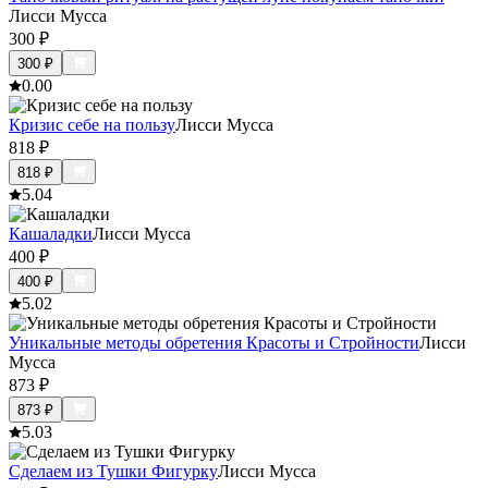
Лисси Мусса
300
₽
300
₽
0.0
0
Кризис себе на пользу
Лисси Мусса
818
₽
818
₽
5.0
4
Кашаладки
Лисси Мусса
400
₽
400
₽
5.0
2
Уникальные методы обретения Красоты и Стройности
Лисси
Мусса
873
₽
873
₽
5.0
3
Сделаем из Тушки Фигурку
Лисси Мусса