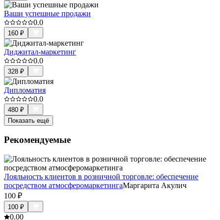
Ваши успешные продажи
0.0
160
₽
Диджитал-маркетинг
0.0
328
₽
Дипломатия
0.0
480
₽
Показать ещё
Рекомендуемые
Лояльность клиентов в розничной торговле: обеспечение
посредством атмосферомаркетинга
Маргарита Акулич
100
₽
100
₽
0.0
0