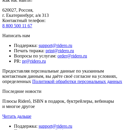
Как нас найти?
620027
,
Россия
,
г. Екатеринбург, а/я 313
Контактный телефон
:
8 800 500 11 67
Написать нам
Поддержка
:
support@ridero.ru
Печать тиража
:
print@ridero.ru
Вопросы по услугам
:
order@ridero.ru
PR
:
pr@ridero.ru
Предоставляя персональные данные по указанным
контактным данным, вы даёте своё согласие на условиях,
определенных
Политикой обработки персональных данных
Последние новости
Плюсы Rideró, ISBN в подарок, буктрейлеры, вебинары
и многое другое
Читать дальше
Поддержка
:
support@ridero.ru