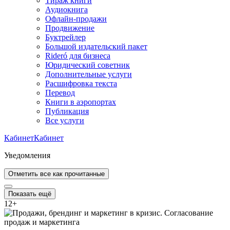
Тираж книги
Аудиокнига
Офлайн-продажи
Продвижение
Буктрейлер
Большой издательский пакет
Rideró для бизнеса
Юридический советник
Дополнительные услуги
Расшифровка текста
Перевод
Книги в аэропортах
Публикация
Все услуги
Кабинет
Кабинет
Уведомления
Отметить все как прочитанные
Показать ещё
12
+