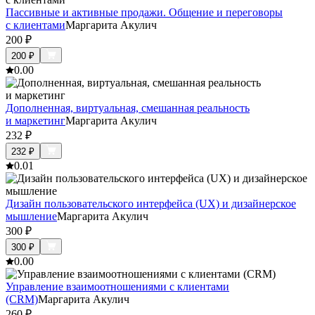
Пассивные и активные продажи. Общение и переговоры
с клиентами
Маргарита Акулич
200
₽
200
₽
0.0
0
Дополненная, виртуальная, смешанная реальность
и маркетинг
Маргарита Акулич
232
₽
232
₽
0.0
1
Дизайн пользовательского интерфейса (UX) и дизайнерское
мышление
Маргарита Акулич
300
₽
300
₽
0.0
0
Управление взаимоотношениями с клиентами
(CRM)
Маргарита Акулич
260
₽