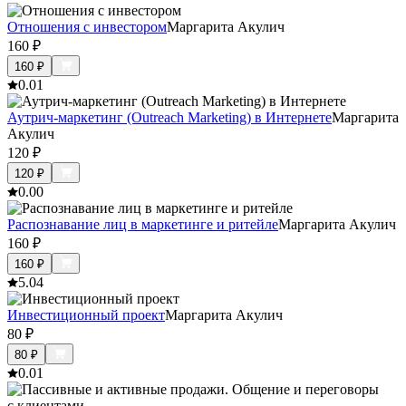
Отношения с инвестором
Маргарита Акулич
160
₽
160
₽
0.0
1
Аутрич-маркетинг (Outreach Marketing) в Интернете
Маргарита
Акулич
120
₽
120
₽
0.0
0
Распознавание лиц в маркетинге и ритейле
Маргарита Акулич
160
₽
160
₽
5.0
4
Инвестиционный проект
Маргарита Акулич
80
₽
80
₽
0.0
1