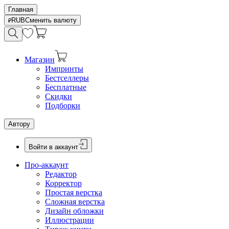
Главная
RUB
Сменить валюту
Магазин
Импринты
Бестселлеры
Бесплатные
Скидки
Подборки
Автору
Войти в аккаунт
Про-аккаунт
Редактор
Корректор
Простая верстка
Сложная верстка
Дизайн обложки
Иллюстрации