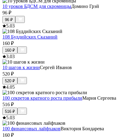
10 уроков БДСМ для скромницы
Домино Грэй
96
₽
96
₽
5.0
3
108 Буддийских Сказаний
160
₽
160
₽
3.0
3
10 шагов к жизни
Сергей Иванов
520
₽
520
₽
4.0
5
100 секретов кратного роста прибыли
Мария Сергеева
516
₽
516
₽
5.0
3
100 финансовых лайфхаков
Виктория Бондарева
160
₽