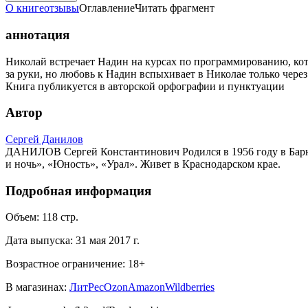
О книге
отзывы
Оглавление
Читать фрагмент
аннотация
Николай встречает Надин на курсах по программированию, котор
за руки, но любовь к Надин вспыхивает в Николае только через 
Книга публикуется в авторской орфографии и пунктуации
Автор
Сергей Данилов
ДАНИЛОВ Сергей Константинович Родился в 1956 году в Барнау
и ночь», «Юность», «Урал». Живет в Краснодарском крае.
Подробная информация
Объем:
118
стр.
Дата выпуска:
31 мая 2017 г.
Возрастное ограничение:
18
+
В магазинах:
ЛитРес
Ozon
Amazon
Wildberries