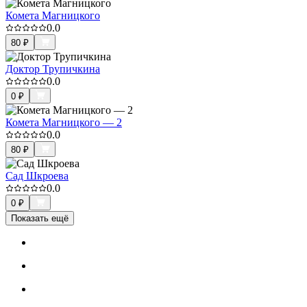
Комета Магницкого
0.0
80
₽
Доктор Трупичкина
0.0
0
₽
Комета Магницкого — 2
0.0
80
₽
Сад Шкроева
0.0
0
₽
Показать ещё