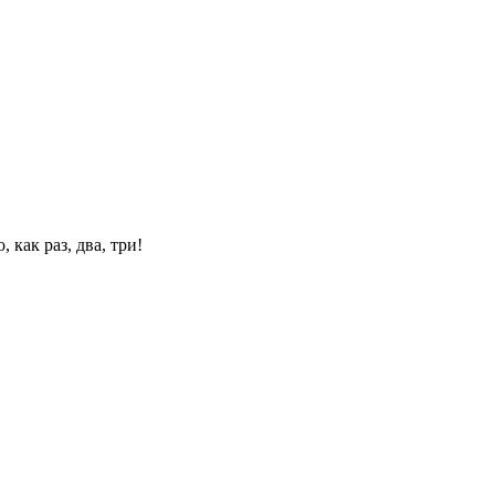
 как раз, два, три!