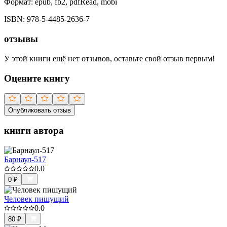
Формат:
epub, fb2, pdfRead, mobi
ISBN:
978-5-4485-2636-7
отзывы
У этой книги ещё нет отзывов, оставьте свой отзыв первым!
Оцените книгу
Опубликовать отзыв
книги автора
Барнаул-517
0.0
0
₽
Человек пишущий
0.0
80
₽