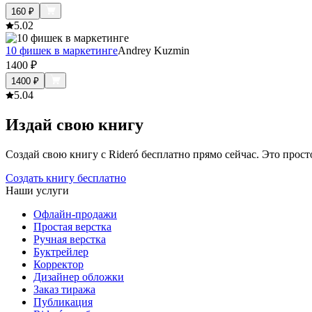
160
₽
5.0
2
10 фишек в маркетинге
Andrey Kuzmin
1400
₽
1400
₽
5.0
4
Издай свою книгу
Создай свою книгу с Rideró бесплатно прямо сейчас. Это просто,
Создать книгу бесплатно
Наши услуги
Офлайн-продажи
Простая верстка
Ручная верстка
Буктрейлер
Корректор
Дизайнер обложки
Заказ тиража
Публикация