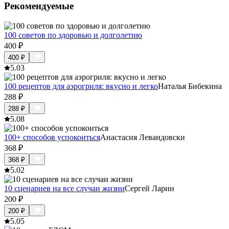
Рекомендуемые
100 советов по здоровью и долголетию
400
₽
400
₽
5.0
3
100 рецептов для аэрогриля: вкусно и легко
Наталья Бибекина
288
₽
288
₽
5.0
8
100+ способов успокоиться
Анастасия Левандовски
368
₽
368
₽
5.0
2
10 сценариев на все случаи жизни
Сергей Ларин
200
₽
200
₽
5.0
5