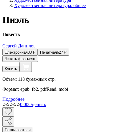
Художественная литература
Художественная литература: общее
Пиэль
Повесть
Сергей Данилов
Электронная
80
₽
Печатная
627
₽
Читать фрагмент
Купить
Объем:
118
бумажных стр.
Формат:
epub, fb2, pdfRead, mobi
Подробнее
0.0
0
Оценить
Пожаловаться