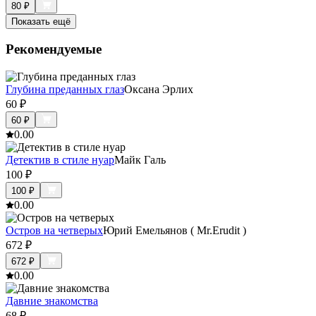
80
₽
Показать ещё
Рекомендуемые
Глубина преданных глаз
Оксана Эрлих
60
₽
60
₽
0.0
0
Детектив в стиле нуар
Майк Галь
100
₽
100
₽
0.0
0
Остров на четверых
Юрий Емельянов ( Mr.Erudit )
672
₽
672
₽
0.0
0
Давние знакомства
68
₽