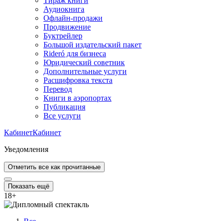
Тираж книги
Аудиокнига
Офлайн-продажи
Продвижение
Буктрейлер
Большой издательский пакет
Rideró для бизнеса
Юридический советник
Дополнительные услуги
Расшифровка текста
Перевод
Книги в аэропортах
Публикация
Все услуги
Кабинет
Кабинет
Уведомления
Отметить все как прочитанные
Показать ещё
18
+