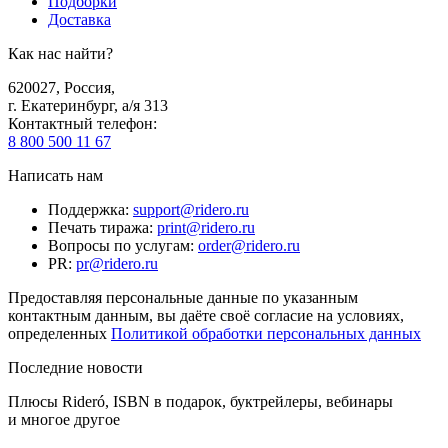
Подборки
Доставка
Как нас найти?
620027
,
Россия
,
г. Екатеринбург, а/я 313
Контактный телефон
:
8 800 500 11 67
Написать нам
Поддержка
:
support@ridero.ru
Печать тиража
:
print@ridero.ru
Вопросы по услугам
:
order@ridero.ru
PR
:
pr@ridero.ru
Предоставляя персональные данные по указанным
контактным данным, вы даёте своё согласие на условиях,
определенных
Политикой обработки персональных данных
Последние новости
Плюсы Rideró, ISBN в подарок, буктрейлеры, вебинары
и многое другое