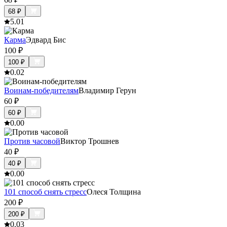
68
₽
5.0
1
Карма
Эдвард Бис
100
₽
100
₽
0.0
2
Воинам-победителям
Владимир Герун
60
₽
60
₽
0.0
0
Против часовой
Виктор Трошнев
40
₽
40
₽
0.0
0
101 способ снять стресс
Олеся Толщина
200
₽
200
₽
0.0
3