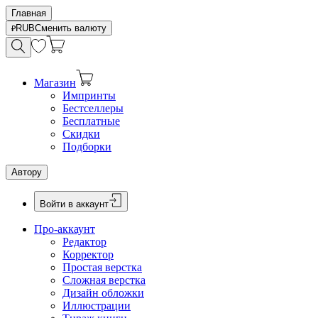
Главная
RUB
Сменить валюту
Магазин
Импринты
Бестселлеры
Бесплатные
Скидки
Подборки
Автору
Войти в аккаунт
Про-аккаунт
Редактор
Корректор
Простая верстка
Сложная верстка
Дизайн обложки
Иллюстрации