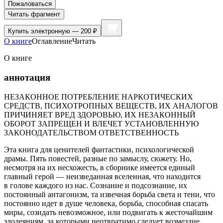
Пожаловаться
Читать фрагмент
Купить
электронную — 200 ₽
О книге
Оглавление
Читать
О книге
аннотация
НЕЗАКОННОЕ ПОТРЕБЛЕНИЕ НАРКОТИЧЕСКИХ
СРЕДСТВ, ПСИХОТРОПНЫХ ВЕЩЕСТВ, ИХ АНАЛОГОВ
ПРИЧИНЯЕТ ВРЕД ЗДОРОВЬЮ, ИХ НЕЗАКОННЫЙ
ОБОРОТ ЗАПРЕЩЕН И ВЛЕЧЕТ УСТАНОВЛЕННУЮ
ЗАКОНОДАТЕЛЬСТВОМ ОТВЕТСТВЕННОСТЬ
Эта книга для ценителей фантастики, психологической
драмы. Пять повестей, разные по замыслу, сюжету. Но,
несмотря на их несхожесть, в сборнике имеется единый
главный герой — неизведанная вселенная, что находится
в голове каждого из нас. Сознание и подсознание, их
постоянный антагонизм, та извечная борьба света и тени, что
постоянно идет в душе человека, борьба, способная спасать
миры, созидать невозможное, или подвигать к жесточайшим
злодеяниям, за которыми неотвратимо следует возмездие.