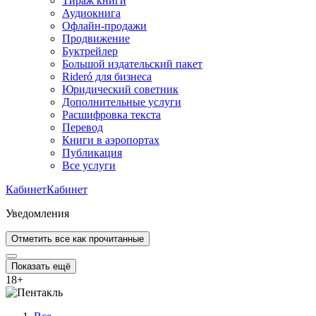
Тираж книги
Аудиокнига
Офлайн-продажи
Продвижение
Буктрейлер
Большой издательский пакет
Rideró для бизнеса
Юридический советник
Дополнительные услуги
Расшифровка текста
Перевод
Книги в аэропортах
Публикация
Все услуги
Кабинет
Кабинет
Уведомления
Отметить все как прочитанные
Показать ещё
18
+