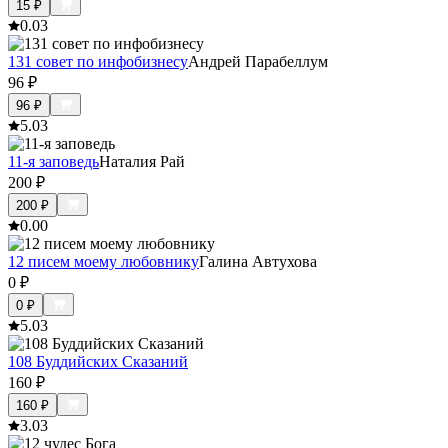
15
₽
0.0
3
131 совет по инфобизнесу
Андрей Парабеллум
96
₽
96
₽
5.0
3
11-я заповедь
Наталия Рай
200
₽
200
₽
0.0
0
12 писем моему любовнику
Галина Автухова
0
₽
0
₽
5.0
3
108 Буддийских Сказаний
160
₽
160
₽
3.0
3