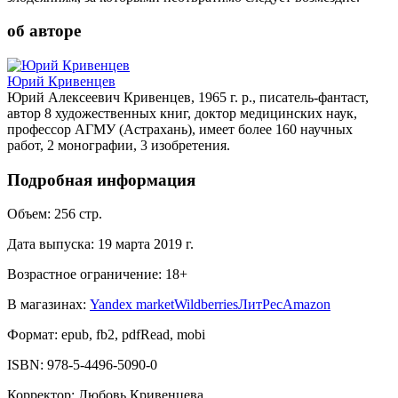
об авторе
Юрий Кривенцев
Юрий Алексеевич Кривенцев, 1965 г. р., писатель-фантаст,
автор 8 художественных книг, доктор медицинских наук,
профессор АГМУ (Астрахань), имеет более 160 научных
работ, 2 монографии, 3 изобретения.
Подробная информация
Объем:
256
стр.
Дата выпуска:
19 марта 2019 г.
Возрастное ограничение:
18
+
В магазинах:
Yandex market
Wildberries
ЛитРес
Amazon
Формат:
epub, fb2, pdfRead, mobi
ISBN:
978-5-4496-5090-0
Корректор
:
Любовь Кривенцева