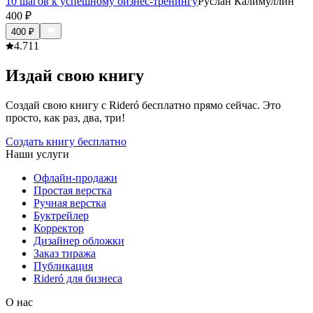
10 шагов к успешному бизнес-тренингу
Руслан Калимуллин
400
₽
400
₽
4.7
11
Издай свою книгу
Создай свою книгу с Rideró бесплатно прямо сейчас. Это
просто, как раз, два, три!
Создать книгу бесплатно
Наши услуги
Офлайн-продажи
Простая верстка
Ручная верстка
Буктрейлер
Корректор
Дизайнер обложки
Заказ тиража
Публикация
Rideró для бизнеса
О нас