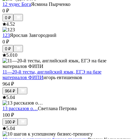
12 чудес Бога
Ясмина Пырченко
0
₽
0
₽
4.5
2
123
Ярослав Завгородний
0
₽
0
₽
5.0
10
11—20-й тесты, английский язык, ЕГЭ на базе
материалов ФИПИ
игорь евтишенков
964
₽
964
₽
5.0
4
13 рассказов о…
Светлана Петрова
100
₽
100
₽
5.0
4