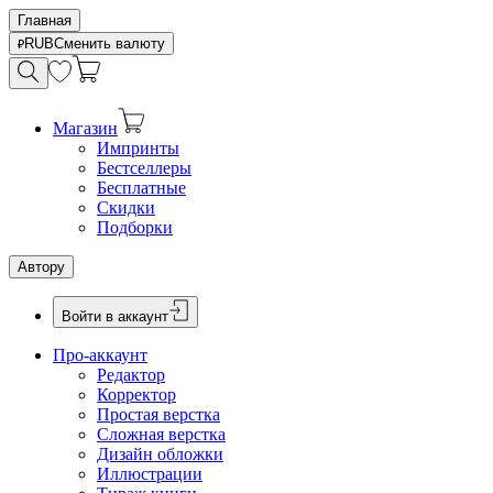
Главная
RUB
Сменить валюту
Магазин
Импринты
Бестселлеры
Бесплатные
Скидки
Подборки
Автору
Войти в аккаунт
Про-аккаунт
Редактор
Корректор
Простая верстка
Сложная верстка
Дизайн обложки
Иллюстрации