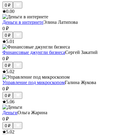
0
₽
0.0
0
Деньги в интернете
Элина Латипова
0
₽
0
₽
5.0
1
Финансовые джунгли бизнеса
Сергей Закатий
0
₽
0
₽
5.0
2
Управление под микроскопом
Галина Жукова
0
₽
0
₽
5.0
6
Деньги
Ольга Жарина
0
₽
0
₽
5.0
2