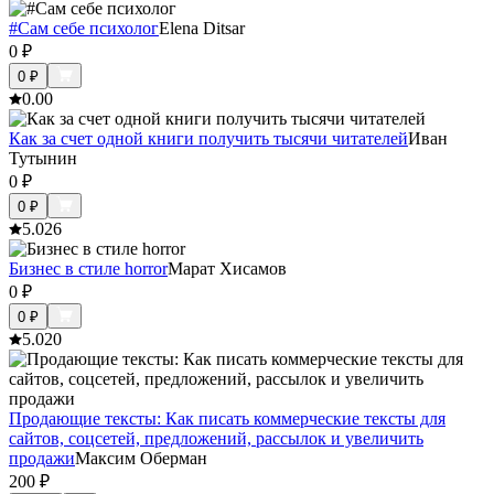
#Сам себе психолог
Elena Ditsar
0
₽
0
₽
0.0
0
Как за счет одной книги получить тысячи читателей
Иван
Тутынин
0
₽
0
₽
5.0
26
Бизнес в стиле horror
Марат Хисамов
0
₽
0
₽
5.0
20
Продающие тексты: Как писать коммерческие тексты для
сайтов, соцсетей, предложений, рассылок и увеличить
продажи
Максим Оберман
200
₽