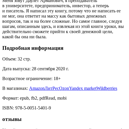
Меня зовут Даулет Арманович, я преподаватель
в университете, предприниматель, инвестор, а теперь
и писатель. Я написал эту книгу, потому что не написать ее
не мог, она ответит на массу как бытовых денежных
вопросов, так и на более сложные. Но самое главное, следуя
шагам, описанным здесь, и извлекая из этой книги уроки, вы
действительно сможете прийти к своей денежной цели,
какой бы она ни была.
Подробная информация
Объем:
32
стр.
Дата выпуска:
28 сентября 2020 г.
Возрастное ограничение:
18
+
В магазинах:
Amazon
ЛитРес
Ozon
Yandex market
Wildberries
Формат:
epub, fb2, pdfRead, mobi
ISBN:
978-5-0051-5401-9
отзывы