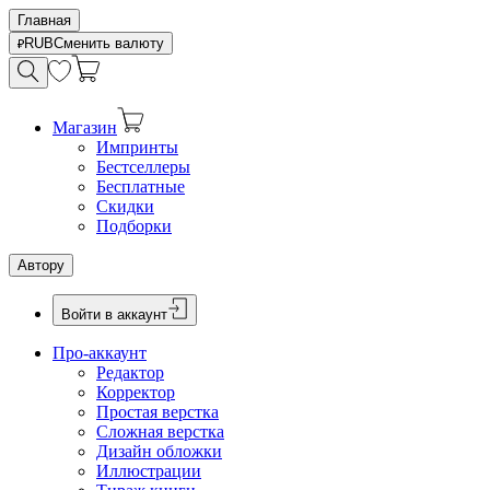
Главная
RUB
Сменить валюту
Магазин
Импринты
Бестселлеры
Бесплатные
Скидки
Подборки
Автору
Войти в аккаунт
Про-аккаунт
Редактор
Корректор
Простая верстка
Сложная верстка
Дизайн обложки
Иллюстрации