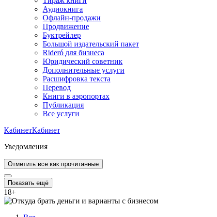
Тираж книги
Аудиокнига
Офлайн-продажи
Продвижение
Буктрейлер
Большой издательский пакет
Rideró для бизнеса
Юридический советник
Дополнительные услуги
Расшифровка текста
Перевод
Книги в аэропортах
Публикация
Все услуги
Кабинет
Кабинет
Уведомления
Отметить все как прочитанные
Показать ещё
18
+