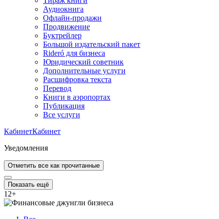
Тираж книги
Аудиокнига
Офлайн-продажи
Продвижение
Буктрейлер
Большой издательский пакет
Rideró для бизнеса
Юридический советник
Дополнительные услуги
Расшифровка текста
Перевод
Книги в аэропортах
Публикация
Все услуги
Кабинет
Кабинет
Уведомления
Отметить все как прочитанные
Показать ещё
12
+