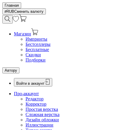
Главная
RUB
Сменить валюту
Магазин
Импринты
Бестселлеры
Бесплатные
Скидки
Подборки
Автору
Войти в аккаунт
Про-аккаунт
Редактор
Корректор
Простая верстка
Сложная верстка
Дизайн обложки
Иллюстрации