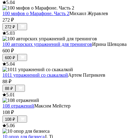
5.0
4
100 мифов о Марафоне. Часть 2
Михаил Журавлев
272
₽
272
₽
5.0
3
100 авторских упражнений для тренингов
Ирина Шевцова
600
₽
600
₽
5.0
4
1011 упражнений со скакалкой
Артем Патрикеев
88
₽
88
₽
5.0
1
108 отражений
Максим Мейстер
108
₽
108
₽
5.0
6
10 опор для бизнеса
J. Ti