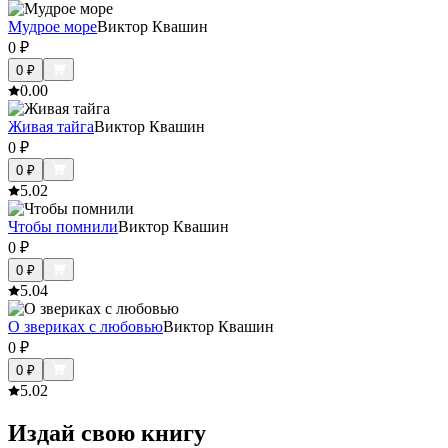
Мудрое море
Виктор Квашин
0
₽
0
₽
0.0
0
Живая тайга
Виктор Квашин
0
₽
0
₽
5.0
2
Чтобы помнили
Виктор Квашин
0
₽
0
₽
5.0
4
О звериках с любовью
Виктор Квашин
0
₽
0
₽
5.0
2
Издай свою книгу