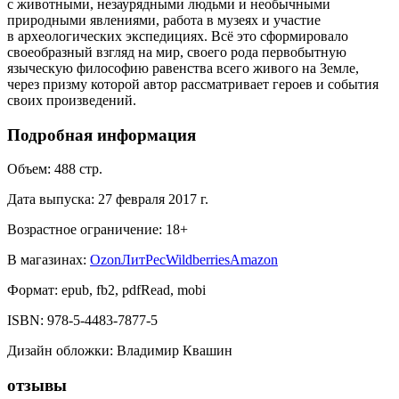
с животными, незаурядными людьми и необычными
природными явлениями, работа в музеях и участие
в археологических экспедициях. Всё это сформировало
своеобразный взгляд на мир, своего рода первобытную
языческую философию равенства всего живого на Земле,
через призму которой автор рассматривает героев и события
своих произведений.
Подробная информация
Объем:
488
стр.
Дата выпуска:
27 февраля 2017 г.
Возрастное ограничение:
18
+
В магазинах:
Ozon
ЛитРес
Wildberries
Amazon
Формат:
epub, fb2, pdfRead, mobi
ISBN:
978-5-4483-7877-5
Дизайн обложки
:
Владимир Квашин
отзывы