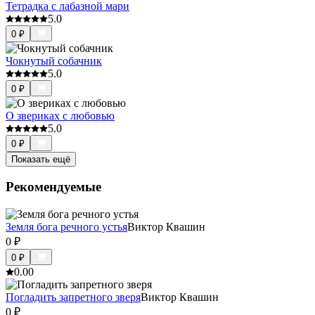
Тетрадка с лабазной мари
5.0
0
₽
Чокнутый собачник
5.0
0
₽
О звериках с любовью
5.0
0
₽
Показать ещё
Рекомендуемые
Земля бога речного устья
Виктор Квашин
0
₽
0
₽
0.0
0
Погладить запретного зверя
Виктор Квашин
0
₽