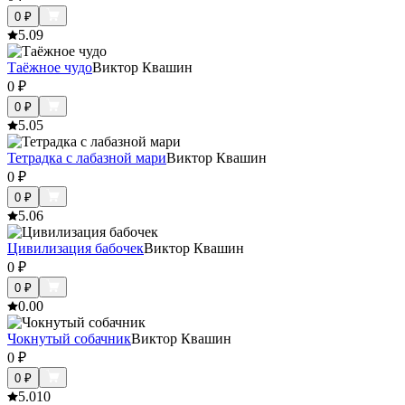
0
₽
5.0
9
Таёжное чудо
Виктор Квашин
0
₽
0
₽
5.0
5
Тетрадка с лабазной мари
Виктор Квашин
0
₽
0
₽
5.0
6
Цивилизация бабочек
Виктор Квашин
0
₽
0
₽
0.0
0
Чокнутый собачник
Виктор Квашин
0
₽
0
₽
5.0
10