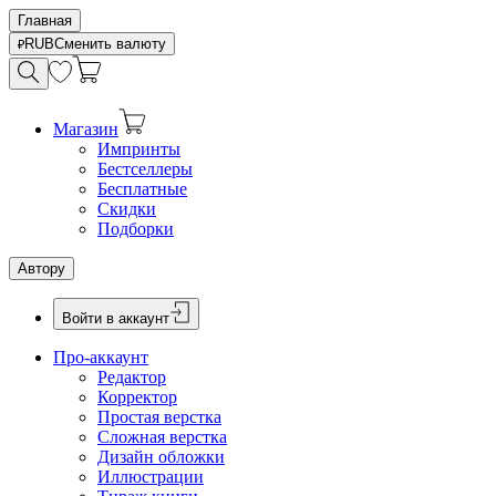
Главная
RUB
Сменить валюту
Магазин
Импринты
Бестселлеры
Бесплатные
Скидки
Подборки
Автору
Войти в аккаунт
Про-аккаунт
Редактор
Корректор
Простая верстка
Сложная верстка
Дизайн обложки
Иллюстрации