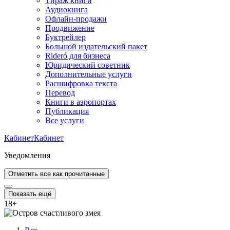
Тираж книги
Аудиокнига
Офлайн-продажи
Продвижение
Буктрейлер
Большой издательский пакет
Rideró для бизнеса
Юридический советник
Дополнительные услуги
Расшифровка текста
Перевод
Книги в аэропортах
Публикация
Все услуги
Кабинет
Кабинет
Уведомления
Отметить все как прочитанные
Показать ещё
18
+