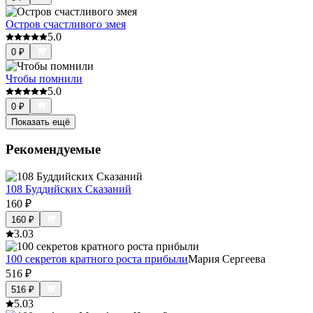
Остров счастливого змея
5.0
0
₽
Чтобы помнили
5.0
0
₽
Показать ещё
Рекомендуемые
108 Буддийских Сказаний
160
₽
160
₽
3.0
3
100 секретов кратного роста прибыли
Мария Сергеева
516
₽
516
₽
5.0
3