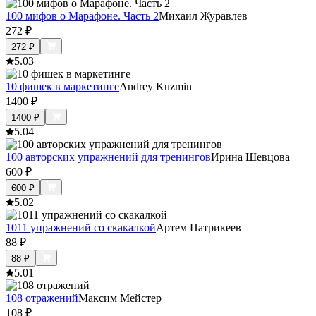
100 мифов о Марафоне. Часть 2
Михаил Журавлев
272
₽
272
₽
5.0
3
10 фишек в маркетинге
Andrey Kuzmin
1400
₽
1400
₽
5.0
4
100 авторских упражнений для тренингов
Ирина Шевцова
600
₽
600
₽
5.0
2
1011 упражнений со скакалкой
Артем Патрикеев
88
₽
88
₽
5.0
1
108 отражений
Максим Мейстер
108
₽