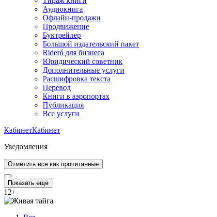
Тираж книги
Аудиокнига
Офлайн-продажи
Продвижение
Буктрейлер
Большой издательский пакет
Rideró для бизнеса
Юридический советник
Дополнительные услуги
Расшифровка текста
Перевод
Книги в аэропортах
Публикация
Все услуги
Кабинет
Кабинет
Уведомления
Отметить все как прочитанные
Показать ещё
12
+