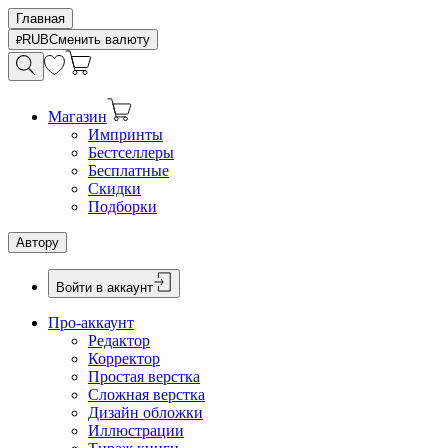
Главная
RUB
Сменить валюту
Магазин
Импринты
Бестселлеры
Бесплатные
Скидки
Подборки
Автору
Войти в аккаунт
Про-аккаунт
Редактор
Корректор
Простая верстка
Сложная верстка
Дизайн обложки
Иллюстрации