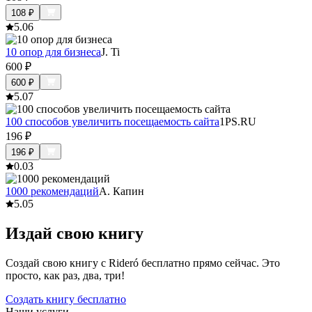
108
₽
5.0
6
10 опор для бизнеса
J. Ti
600
₽
600
₽
5.0
7
100 способов увеличить посещаемость сайта
1PS.RU
196
₽
196
₽
0.0
3
1000 рекомендаций
А. Капин
5.0
5
Издай свою книгу
Создай свою книгу с Rideró бесплатно прямо сейчас. Это
просто, как раз, два, три!
Создать книгу бесплатно
Наши услуги