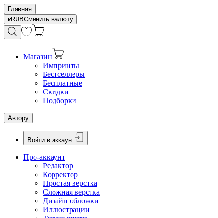
Главная
RUB
Сменить валюту
Магазин
Импринты
Бестселлеры
Бесплатные
Скидки
Подборки
Автору
Войти в аккаунт
Про-аккаунт
Редактор
Корректор
Простая верстка
Сложная верстка
Дизайн обложки
Иллюстрации