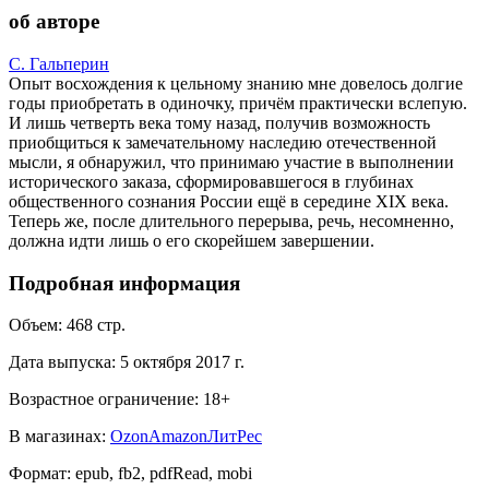
об авторе
С. Гальперин
Опыт восхождения к цельному знанию мне довелось долгие
годы приобретать в одиночку, причём практически вслепую.
И лишь четверть века тому назад, получив возможность
приобщиться к замечательному наследию отечественной
мысли, я обнаружил, что принимаю участие в выполнении
исторического заказа, сформировавшегося в глубинах
общественного сознания России ещё в середине XIX века.
Теперь же, после длительного перерыва, речь, несомненно,
должна идти лишь о его скорейшем завершении.
Подробная информация
Объем:
468
стр.
Дата выпуска:
5 октября 2017 г.
Возрастное ограничение:
18
+
В магазинах:
Ozon
Amazon
ЛитРес
Формат:
epub, fb2, pdfRead, mobi