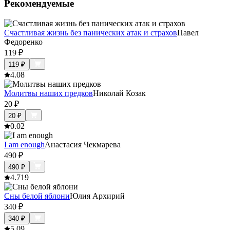
Рекомендуемые
Счастливая жизнь без панических атак и страхов
Павел
Федоренко
119
₽
119
₽
4.0
8
Молитвы наших предков
Николай Козак
20
₽
20
₽
0.0
2
I am enough
Анастасия Чекмарева
490
₽
490
₽
4.7
19
Сны белой яблони
Юлия Архирий
340
₽
340
₽
5.0
9