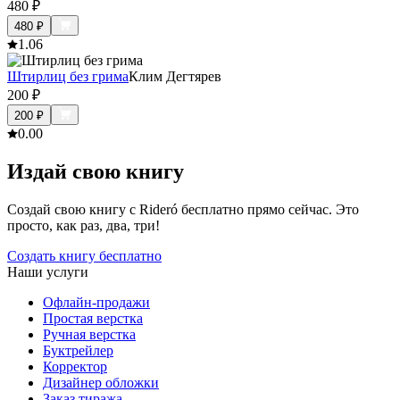
480
₽
480
₽
1.0
6
Штирлиц без грима
Клим Дегтярев
200
₽
200
₽
0.0
0
Издай свою книгу
Создай свою книгу с Rideró бесплатно прямо сейчас. Это
просто, как раз, два, три!
Создать книгу бесплатно
Наши услуги
Офлайн-продажи
Простая верстка
Ручная верстка
Буктрейлер
Корректор
Дизайнер обложки
Заказ тиража