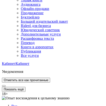
Тираж книги
Аудиокнига
Офлайн-продажи
Продвижение
Буктрейлер
Большой издательский пакет
Rideró для бизнеса
Юридический советник
Дополнительные услуги
Расшифровка текста
Перевод
Книги в аэропортах
Публикация
Все услуги
Кабинет
Кабинет
Уведомления
Отметить все как прочитанные
Показать ещё
18
+