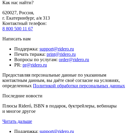
Как нас найти?
620027
,
Россия
,
г. Екатеринбург, а/я 313
Контактный телефон
:
8 800 500 11 67
Написать нам
Поддержка
:
support@ridero.ru
Печать тиража
:
print@ridero.ru
Вопросы по услугам
:
order@ridero.ru
PR
:
pr@ridero.ru
Предоставляя персональные данные по указанным
контактным данным, вы даёте своё согласие на условиях,
определенных
Политикой обработки персональных данных
Последние новости
Плюсы Rideró, ISBN в подарок, буктрейлеры, вебинары
и многое другое
Читать дальше
Поддержка
:
support@ridero.ru