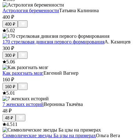
Астрология беременности
Татьяна Калинина
400
₽
400
₽
5.0
2
170 стрелковая дивизия первого формирования
А. Казанцев
300
₽
300
₽
5.0
6
Как разогнать мозг
Евгений Вагнер
160
₽
160
₽
5.0
1
7 женских историй
Вероника Ткачёва
48
₽
48
₽
4.5
11
Символические звезды Ба цзы на примерах
Ольга Вега