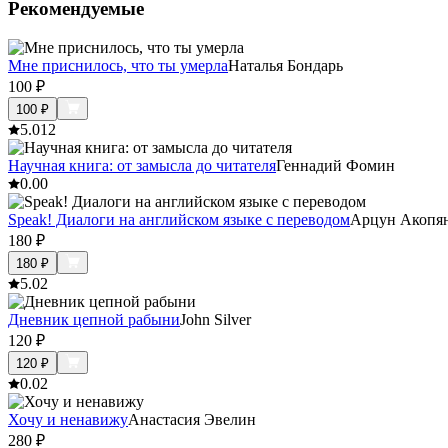
Рекомендуемые
Мне приснилось, что ты умерла
Наталья Бондарь
100
₽
100
₽
5.0
12
Научная книга: от замысла до читателя
Геннадий Фомин
0.0
0
Speak! Диалоги на английском языке с переводом
Арцун Акопя
180
₽
180
₽
5.0
2
Дневник цепной рабыни
John Silver
120
₽
120
₽
0.0
2
Хочу и ненавижу
Анастасия Эвелин
280
₽