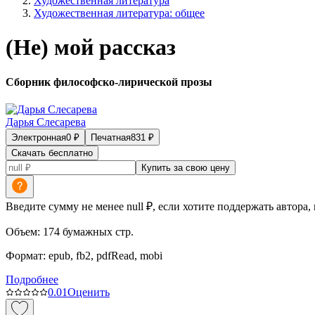
Художественная литература
Художественная литература: общее
(Не) мой рассказ
Сборник философско-лирической прозы
Дарья Слесарева
Электронная
0
₽
Печатная
831
₽
Скачать бесплатно
Купить за свою цену
Введите сумму не менее null ₽, если хотите поддержать автора,
Объем:
174
бумажных стр.
Формат:
epub, fb2, pdfRead, mobi
Подробнее
0.0
1
Оценить