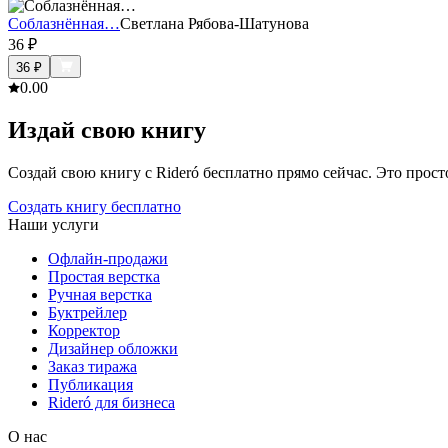
Соблазнённая…
Светлана Рябова-Шатунова
36
₽
36
₽
0.0
0
Издай свою книгу
Создай свою книгу с Rideró бесплатно прямо сейчас. Это просто,
Создать книгу бесплатно
Наши услуги
Офлайн-продажи
Простая верстка
Ручная верстка
Буктрейлер
Корректор
Дизайнер обложки
Заказ тиража
Публикация
Rideró для бизнеса
О нас