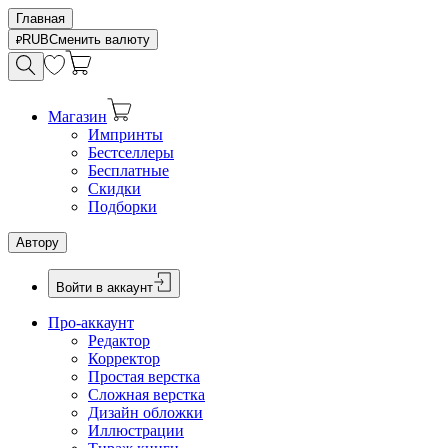
Главная
RUB
Сменить валюту
Магазин
Импринты
Бестселлеры
Бесплатные
Скидки
Подборки
Автору
Войти в аккаунт
Про-аккаунт
Редактор
Корректор
Простая верстка
Сложная верстка
Дизайн обложки
Иллюстрации