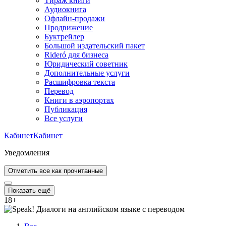
Тираж книги
Аудиокнига
Офлайн-продажи
Продвижение
Буктрейлер
Большой издательский пакет
Rideró для бизнеса
Юридический советник
Дополнительные услуги
Расшифровка текста
Перевод
Книги в аэропортах
Публикация
Все услуги
Кабинет
Кабинет
Уведомления
Отметить все как прочитанные
Показать ещё
18
+