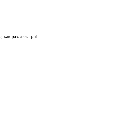
 как раз, два, три!