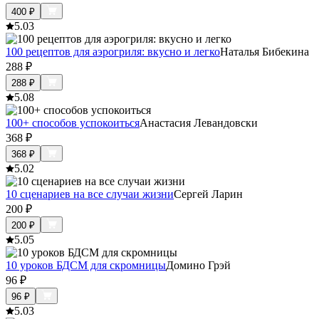
400
₽
5.0
3
100 рецептов для аэрогриля: вкусно и легко
Наталья Бибекина
288
₽
288
₽
5.0
8
100+ способов успокоиться
Анастасия Левандовски
368
₽
368
₽
5.0
2
10 сценариев на все случаи жизни
Сергей Ларин
200
₽
200
₽
5.0
5
10 уроков БДСМ для скромницы
Домино Грэй
96
₽
96
₽
5.0
3