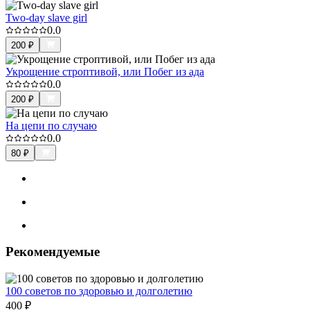
Two-day slave girl
0.0
200
₽
Укрощение строптивой, или Побег из ада
0.0
200
₽
На цепи по случаю
0.0
80
₽
Рекомендуемые
100 советов по здоровью и долголетию
400
₽