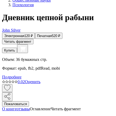
Общественные науки
Психология
Дневник цепной рабыни
John Silver
Электронная
120
₽
Печатная
520
₽
Читать фрагмент
Купить
Объем:
36
бумажных стр.
Формат:
epub, fb2, pdfRead, mobi
Подробнее
0.0
2
Оценить
Пожаловаться
О книге
отзывы
Оглавление
Читать фрагмент