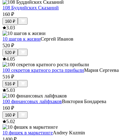
108 Буддийских Сказаний
160
₽
160
₽
3.0
3
10 шагов к жизни
Сергей Иванов
520
₽
520
₽
4.0
5
100 секретов кратного роста прибыли
Мария Сергеева
516
₽
516
₽
5.0
3
100 финансовых лайфхаков
Виктория Бондарева
160
₽
160
₽
5.0
2
10 фишек в маркетинге
Andrey Kuzmin
1400
₽