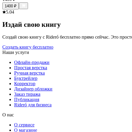
1400
₽
5.0
4
Издай свою книгу
Создай свою книгу с Rideró бесплатно прямо сейчас. Это просто,
Создать книгу бесплатно
Наши услуги
Офлайн-продажи
Простая верстка
Ручная верстка
Буктрейлер
Корректор
Дизайнер обложки
Заказ тиража
Публикация
Rideró для бизнеса
О нас
О сервисе
О магазине