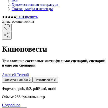
Все
Художественная литература
Сказки, мифы и легенды
5.0
1
Оценить
Электронная книга
Киноповести
Три главные составные части фильма: сценарий, сценарий
и еще раз сценарий
Алексей Тенчой
Электронная
200
₽
Печатная
893
₽
Формат:
epub, fb2, pdfRead, mobi
Объем:
266
бумажных стр.
Подробнее