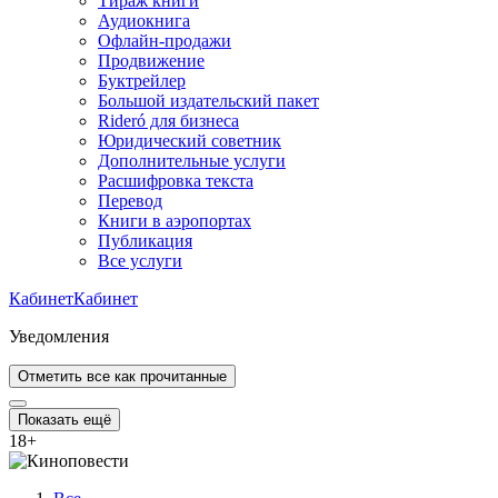
Тираж книги
Аудиокнига
Офлайн-продажи
Продвижение
Буктрейлер
Большой издательский пакет
Rideró для бизнеса
Юридический советник
Дополнительные услуги
Расшифровка текста
Перевод
Книги в аэропортах
Публикация
Все услуги
Кабинет
Кабинет
Уведомления
Отметить все как прочитанные
Показать ещё
18
+