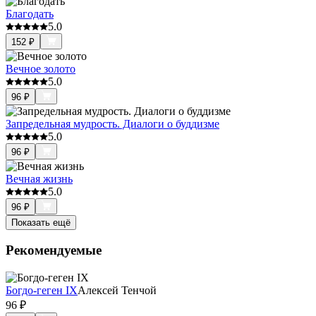
Благодать
5.0
152
₽
Вечное золото
5.0
96
₽
Запредельная мудрость. Диалоги о буддизме
5.0
96
₽
Вечная жизнь
5.0
96
₽
Показать ещё
Рекомендуемые
Богдо-геген IX
Алексей Тенчой
96
₽