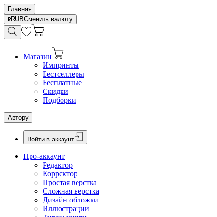
Главная
RUB
Сменить валюту
Магазин
Импринты
Бестселлеры
Бесплатные
Скидки
Подборки
Автору
Войти в аккаунт
Про-аккаунт
Редактор
Корректор
Простая верстка
Сложная верстка
Дизайн обложки
Иллюстрации