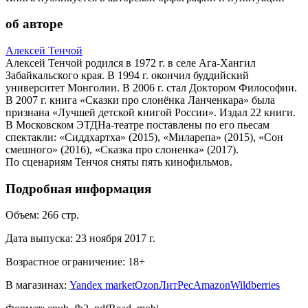
об авторе
Алексей Тенчой
Алексей Тенчой родился в 1972 г. в селе Ага-Хангил
Забайкальского края. В 1994 г. окончил буддийский
университет Монголии. В 2006 г. стал Доктором Философии.
В 2007 г. книга «Сказки про слонёнка Ланченкара» была
признана «Лучшей детской книгой России». Издал 22 книги.
В Московском ЭТДНа-театре поставлены по его пьесам
спектакли: «Сиддхартха» (2015), «Миларепа» (2015), «Сон
смешного» (2016), «Сказка про слоненка» (2017).
По сценариям Тенчоя сняты пять кинофильмов.
Подробная информация
Объем:
266
стр.
Дата выпуска:
23 ноября 2017 г.
Возрастное ограничение:
18
+
В магазинах:
Yandex market
Ozon
ЛитРес
Amazon
Wildberries