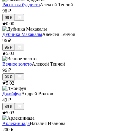
Рассказы буддиста
Алексей Тенчой
96
₽
96
₽
0.0
0
Дубинка Махакалы
Алексей Тенчой
96
₽
96
₽
5.0
3
Вечное золото
Алексей Тенчой
96
₽
96
₽
5.0
2
Джойфул
Андрей Волхов
49
₽
49
₽
5.0
3
Арлекиниада
Наталия Иванова
200
₽