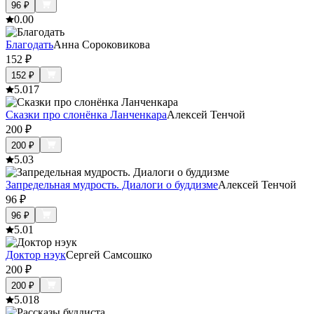
96
₽
0.0
0
Благодать
Анна Сороковикова
152
₽
152
₽
5.0
17
Сказки про слонёнка Ланченкара
Алексей Тенчой
200
₽
200
₽
5.0
3
Запредельная мудрость. Диалоги о буддизме
Алексей Тенчой
96
₽
96
₽
5.0
1
Доктор нэук
Сергей Самсошко
200
₽
200
₽
5.0
18