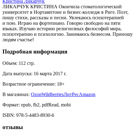
Кристина Ликарчук
ЛИКАРЧУК КРИСТИНА Окончила стоматологический
университет в Нортамптоне и бизнес-колледж в Риге. Поэт,
пишу стихи, рассказы и песни. Увлекаюсь психотерапией
и пою. Играю на фортепиано. Говорю свободно на пяти
языках. Изучаю историю религиозных философий мира,
психотерапию и психологию. Занимаюсь бизнесом. Приношу
людям счастье!
Подробная информация
Объем:
112
стр.
Дата выпуска:
16 марта 2017 г.
Возрастное ограничение:
18
+
В магазинах:
Ozon
Wildberries
ЛитРес
Amazon
Формат:
epub, fb2, pdfRead, mobi
ISBN:
978-5-4483-8930-6
отзывы