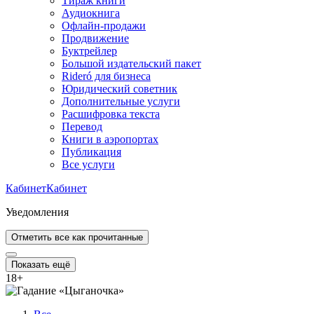
Тираж книги
Аудиокнига
Офлайн-продажи
Продвижение
Буктрейлер
Большой издательский пакет
Rideró для бизнеса
Юридический советник
Дополнительные услуги
Расшифровка текста
Перевод
Книги в аэропортах
Публикация
Все услуги
Кабинет
Кабинет
Уведомления
Отметить все как прочитанные
Показать ещё
18
+