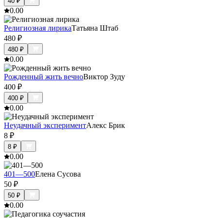
40
₽
0.0
0
Религиозная лирика
Татьяна Штаб
480
₽
480
₽
0.0
0
Рожденный жить вечно
Виктор Зуду
400
₽
400
₽
0.0
0
Неудачный эксперимент
Алекс Брик
8
₽
8
₽
0.0
0
401—500
Елена Сусова
50
₽
50
₽
0.0
0