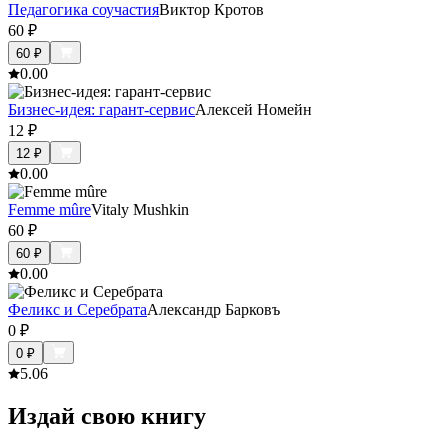
Педагогика соучастия
Виктор Кротов
60
₽
60
₽
0.0
0
Бизнес-идея: гарант-сервис
Алексей Номейн
12
₽
12
₽
0.0
0
Femme mûre
Vitaly Mushkin
60
₽
60
₽
0.0
0
Феликс и Серебрата
Александр Барковъ
0
₽
0
₽
5.0
6
Издай свою книгу