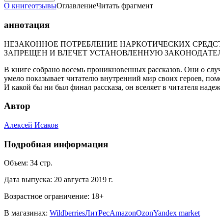
О книге
отзывы
Оглавление
Читать фрагмент
аннотация
НЕЗАКОННОЕ ПОТРЕБЛЕНИЕ НАРКОТИЧЕСКИХ СРЕДСТ
ЗАПРЕЩЕН И ВЛЕЧЕТ УСТАНОВЛЕННУЮ ЗАКОНОДАТЕ
В книге собрано восемь проникновенных рассказов. Они о случ
умело показывает читателю внутренний мир своих героев, помога
И какой бы ни был финал рассказа, он вселяет в читателя надеж
Автор
Алексей Исаков
Подробная информация
Объем:
34
стр.
Дата выпуска:
20 августа 2019 г.
Возрастное ограничение:
18
+
В магазинах:
Wildberries
ЛитРес
Amazon
Ozon
Yandex market