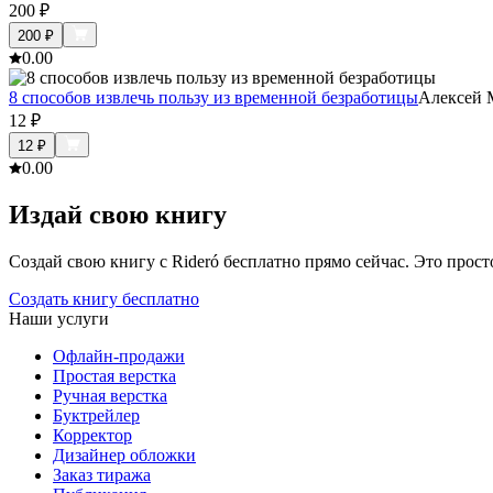
200
₽
200
₽
0.0
0
8 способов извлечь пользу из временной безработицы
Алексей 
12
₽
12
₽
0.0
0
Издай свою книгу
Создай свою книгу с Rideró бесплатно прямо сейчас. Это просто,
Создать книгу бесплатно
Наши услуги
Офлайн-продажи
Простая верстка
Ручная верстка
Буктрейлер
Корректор
Дизайнер обложки
Заказ тиража