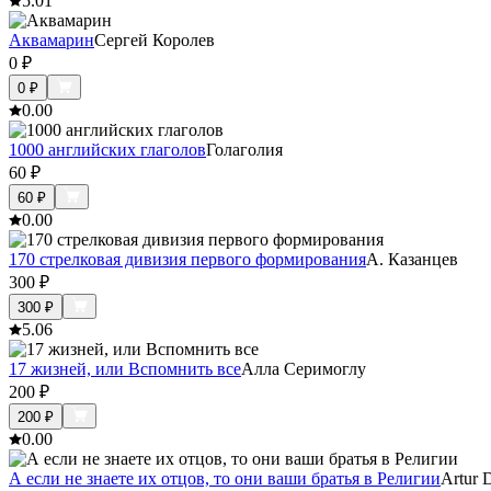
5.0
1
Аквамарин
Сергей Королев
0
₽
0
₽
0.0
0
1000 английских глаголов
Голаголия
60
₽
60
₽
0.0
0
170 стрелковая дивизия первого формирования
А. Казанцев
300
₽
300
₽
5.0
6
17 жизней, или Вспомнить все
Алла Серимоглу
200
₽
200
₽
0.0
0
А если не знаете их отцов, то они ваши братья в Религии
Artur 