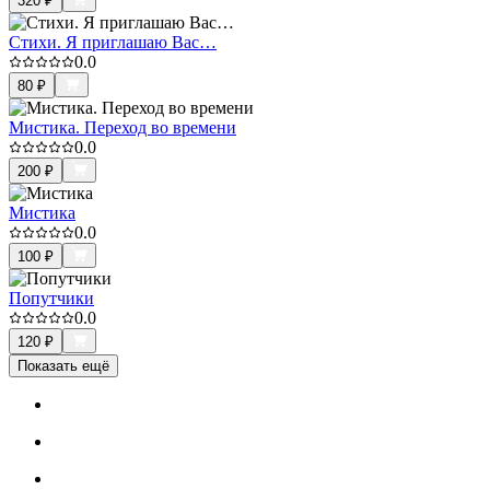
320
₽
Стихи. Я приглашаю Вас…
0.0
80
₽
Мистика. Переход во времени
0.0
200
₽
Мистика
0.0
100
₽
Попутчики
0.0
120
₽
Показать ещё