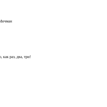
Мичман
 как раз, два, три!