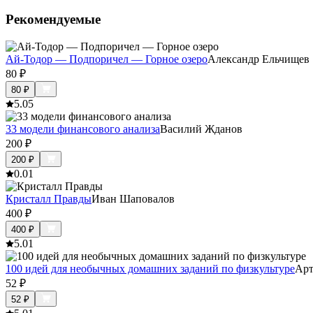
Рекомендуемые
Ай-Тодор — Подпоричел — Горное озеро
Александр Ельчищев
80
₽
80
₽
5.0
5
33 модели финансового анализа
Василий Жданов
200
₽
200
₽
0.0
1
Кристалл Правды
Иван Шаповалов
400
₽
400
₽
5.0
1
100 идей для необычных домашних заданий по физкультуре
Арт
52
₽
52
₽