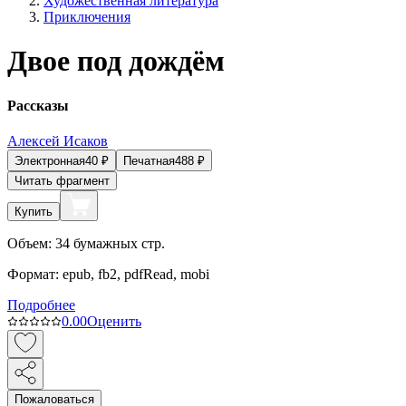
Художественная литература
Приключения
Двое под дождём
Рассказы
Алексей Исаков
Электронная
40
₽
Печатная
488
₽
Читать фрагмент
Купить
Объем:
34
бумажных стр.
Формат:
epub, fb2, pdfRead, mobi
Подробнее
0.0
0
Оценить
Пожаловаться