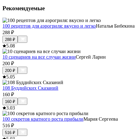
Рекомендуемые
100 рецептов для аэрогриля: вкусно и легко
Наталья Бибекина
288
₽
288
₽
5.0
8
10 сценариев на все случаи жизни
Сергей Ларин
200
₽
200
₽
5.0
5
108 Буддийских Сказаний
160
₽
160
₽
3.0
3
100 секретов кратного роста прибыли
Мария Сергеева
516
₽
516
₽
5.0
3