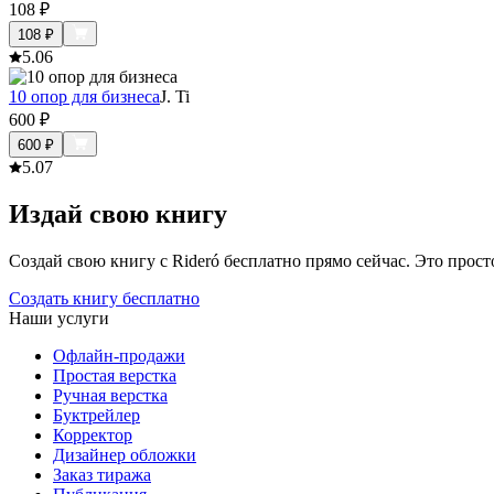
108
₽
108
₽
5.0
6
10 опор для бизнеса
J. Ti
600
₽
600
₽
5.0
7
Издай свою книгу
Создай свою книгу с Rideró бесплатно прямо сейчас. Это просто,
Создать книгу бесплатно
Наши услуги
Офлайн-продажи
Простая верстка
Ручная верстка
Буктрейлер
Корректор
Дизайнер обложки
Заказ тиража