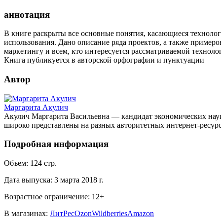
аннотация
В книге раскрыты все основные понятия, касающиеся технолог
использования. Дано описание ряда проектов, а также примеро
маркетингу и всем, кто интересуется рассматриваемой техноло
Книга публикуется в авторской орфографии и пунктуации
Автор
Маргарита Акулич
Акулич Маргарита Васильевна — кандидат экономических наук,
широко представлены на разных авторитетных интернет-ресур
Подробная информация
Объем:
124
стр.
Дата выпуска:
3 марта 2018 г.
Возрастное ограничение:
12
+
В магазинах:
ЛитРес
Ozon
Wildberries
Amazon