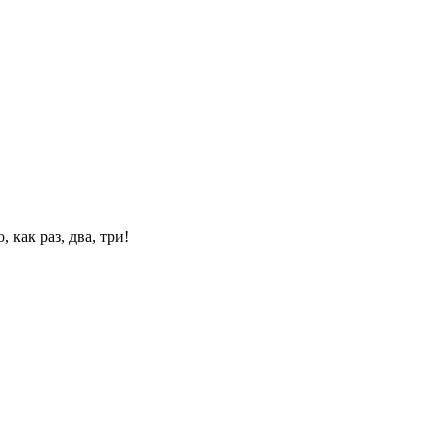
 как раз, два, три!