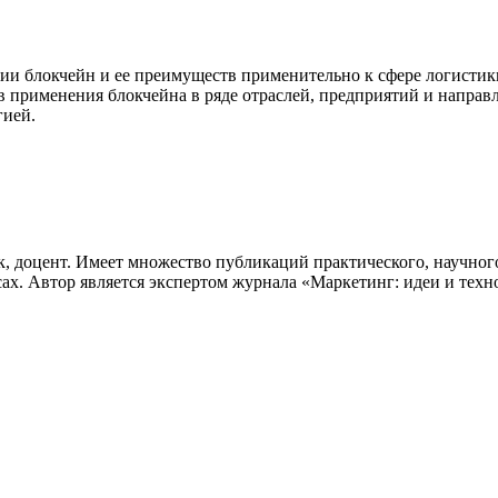
ии блокчейн и ее преимуществ применительно к сфере логистики
в применения блокчейна в ряде отраслей, предприятий и направ
гией.
 доцент. Имеет множество публикаций практического, научного
сах. Автор является экспертом журнала «Маркетинг: идеи и те