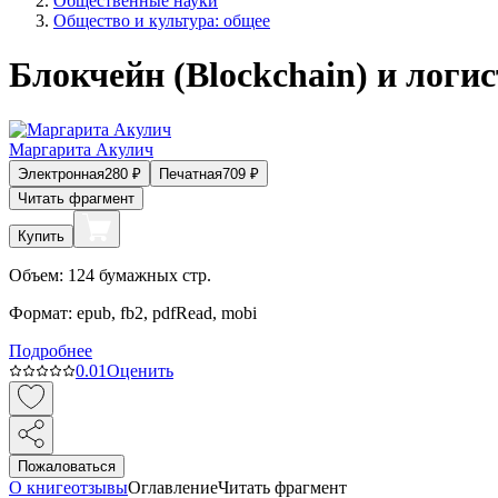
Общественные науки
Общество и культура: общее
Блокчейн (Blockchain) и логи
Маргарита Акулич
Электронная
280
₽
Печатная
709
₽
Читать фрагмент
Купить
Объем:
124
бумажных стр.
Формат:
epub, fb2, pdfRead, mobi
Подробнее
0.0
1
Оценить
Пожаловаться
О книге
отзывы
Оглавление
Читать фрагмент