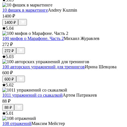
10 фишек в маркетинге
Andrey Kuzmin
1400
₽
1400
₽
5.0
4
100 мифов о Марафоне. Часть 2
Михаил Журавлев
272
₽
272
₽
5.0
3
100 авторских упражнений для тренингов
Ирина Шевцова
600
₽
600
₽
5.0
2
1011 упражнений со скакалкой
Артем Патрикеев
88
₽
88
₽
5.0
1
108 отражений
Максим Мейстер