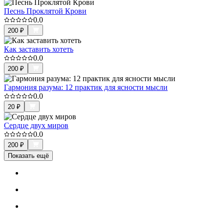
Песнь Проклятой Крови
0.0
200
₽
Как заставить хотеть
0.0
200
₽
Гармония разума: 12 практик для ясности мысли
0.0
20
₽
Сердце двух миров
0.0
200
₽
Показать ещё