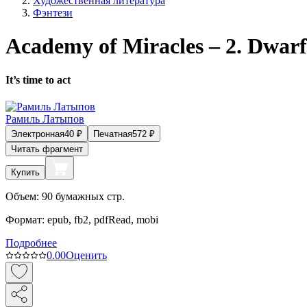
Художественная литература
Фэнтези
Academy of Miracles – 2. Dwarf
It’s time to act
Рамиль Латыпов
Электронная
40
₽
Печатная
572
₽
Читать фрагмент
Купить
Объем:
90
бумажных стр.
Формат:
epub, fb2, pdfRead, mobi
Подробнее
0.0
0
Оценить