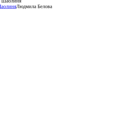
Шаолиня
Людмила Белова