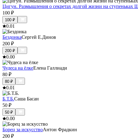
Цигун. Размышления о секретах долгой жизни на ступеньках 
100
₽
100
₽
0.0
1
Бездонка
Сергей Е.Динов
200
₽
200
₽
0.0
0
Чудеса на ёлке
Елена Галлиади
80
₽
80
₽
0.0
1
Б.Т.Б.
Саша Басан
50
₽
50
₽
0.0
0
Борец за искусство
Антон Фрадкин
200
₽