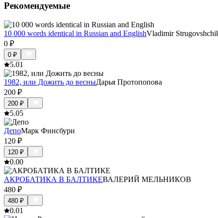
Рекомендуемые
10 000 words identical in Russian and English
Vladimir Strugovshchi
0
₽
0
₽
5.0
1
1982, или Дожить до весны
Дарья Протопопова
200
₽
200
₽
5.0
5
Депо
Марк Финсбури
120
₽
120
₽
0.0
0
АКРОБАТИКА В БАЛТИКЕ
ВАЛЕРИЙ МЕЛЬНИКОВ
480
₽
480
₽
0.0
1