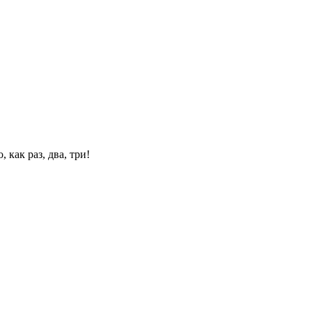
 как раз, два, три!