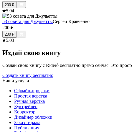
200
₽
5.0
4
53 совета для Джульетты
Сергей Кравченко
200
₽
200
₽
5.0
3
Издай свою книгу
Создай свою книгу с Rideró бесплатно прямо сейчас. Это просто,
Создать книгу бесплатно
Наши услуги
Офлайн-продажи
Простая верстка
Ручная верстка
Буктрейлер
Корректор
Дизайнер обложки
Заказ тиража
Публикация