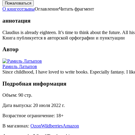
Пожаловаться
О книге
отзывы
Оглавление
Читать фрагмент
аннотация
Claudius is already eighteen. It’s time to think about the future. All his
Книга публикуется в авторской орфографии и пунктуации
Автор
Рамиль Латыпов
Since childhood, I have loved to write books. Especially fantasy. I lik
Подробная информация
Объем:
90
стр.
Дата выпуска:
20 июля 2022 г.
Возрастное ограничение:
18
+
В магазинах:
Ozon
Wildberries
Amazon