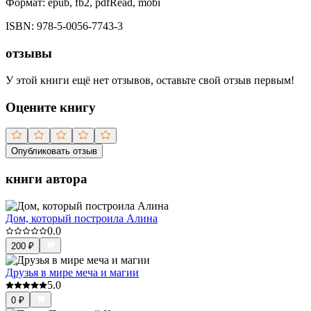
Формат:
epub, fb2, pdfRead, mobi
ISBN:
978-5-0056-7743-3
отзывы
У этой книги ещё нет отзывов, оставьте свой отзыв первым!
Оцените книгу
Опубликовать отзыв
книги автора
Дом, который построила Алина
0.0
200
₽
Друзья в мире меча и магии
5.0
0
₽