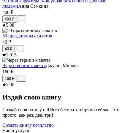
9 типов характера. Как управлять собой и другими
людьми
Анна Семкина
400
₽
400
₽
5.0
8
50 праздничных салатов
40
₽
40
₽
1.0
15
Через тернии к мечте
Джулия Миллер
160
₽
160
₽
5.0
6
Издай свою книгу
Создай свою книгу с Rideró бесплатно прямо сейчас. Это
просто, как раз, два, три!
Создать книгу бесплатно
Наши услуги