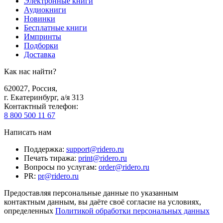
Электронные книги
Аудиокниги
Новинки
Бесплатные книги
Импринты
Подборки
Доставка
Как нас найти?
620027
,
Россия
,
г. Екатеринбург, а/я 313
Контактный телефон
:
8 800 500 11 67
Написать нам
Поддержка
:
support@ridero.ru
Печать тиража
:
print@ridero.ru
Вопросы по услугам
:
order@ridero.ru
PR
:
pr@ridero.ru
Предоставляя персональные данные по указанным
контактным данным, вы даёте своё согласие на условиях,
определенных
Политикой обработки персональных данных