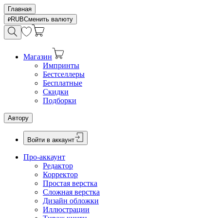
Главная
RUB
Сменить валюту
Магазин
Импринты
Бестселлеры
Бесплатные
Скидки
Подборки
Автору
Войти в аккаунт
Про-аккаунт
Редактор
Корректор
Простая верстка
Сложная верстка
Дизайн обложки
Иллюстрации