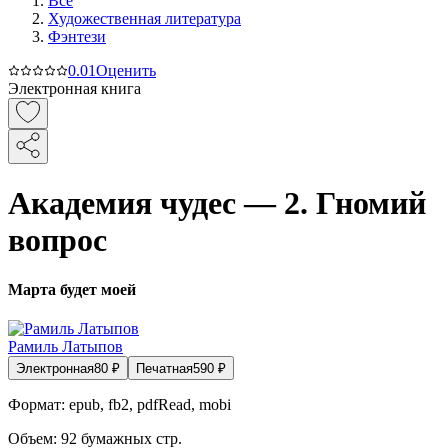
Все
Художественная литература
Фэнтези
0.0
1
Оценить
Электронная книга
Академия чудес — 2. Гномий
вопрос
Марта будет моей
Рамиль Латыпов
Электронная
80
₽
Печатная
590
₽
Формат:
epub, fb2, pdfRead, mobi
Объем:
92
бумажных стр.