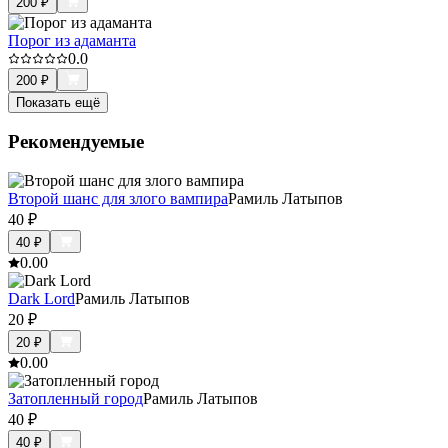
200
₽
Порог из адаманта
0.0
200
₽
Показать ещё
Рекомендуемые
Второй шанс для злого вампира
Рамиль Латыпов
40
₽
40
₽
0.0
0
Dark Lord
Рамиль Латыпов
20
₽
20
₽
0.0
0
Затопленный город
Рамиль Латыпов
40
₽
40
₽