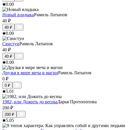
0.0
0
Новый владыка
Рамиль Латыпов
40
₽
40
₽
0.0
0
Свистун
Рамиль Латыпов
40
₽
40
₽
0.0
0
Друзья в мире меча и магии
Рамиль Латыпов
0
₽
0
₽
5.0
1
1982, или Дожить до весны
Дарья Протопопова
200
₽
200
₽
5.0
5