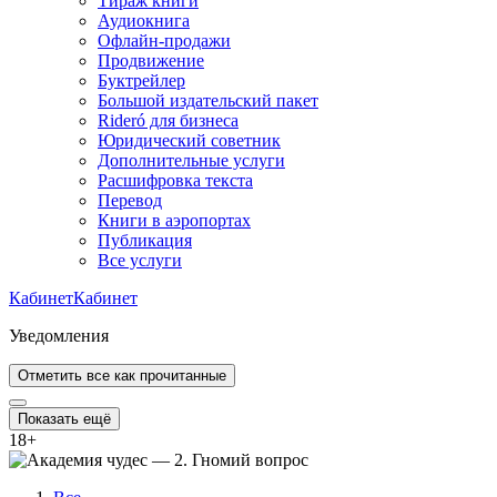
Тираж книги
Аудиокнига
Офлайн-продажи
Продвижение
Буктрейлер
Большой издательский пакет
Rideró для бизнеса
Юридический советник
Дополнительные услуги
Расшифровка текста
Перевод
Книги в аэропортах
Публикация
Все услуги
Кабинет
Кабинет
Уведомления
Отметить все как прочитанные
Показать ещё
18
+