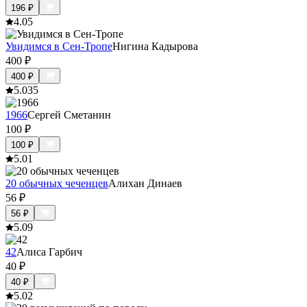
196
₽
4.0
5
Увидимся в Сен-Тропе
Нигина Кадырова
400
₽
400
₽
5.0
35
1966
Сергей Сметанин
100
₽
100
₽
5.0
1
20 обычных чеченцев
Алихан Динаев
56
₽
56
₽
5.0
9
42
Алиса Гарбич
40
₽
40
₽
5.0
2