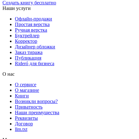
Создать книгу бесплатно
Наши услуги
Офлайн-продажи
Простая верстка
Ручная верстка
Буктрейлер
Корректор
Дизайнер обложки
Заказ тиража
Публикация
Rideró для бизнеса
О нас
О сервисе
О магазине
Книги
Возникли вопросы?
Приватность
Наши преимущества
Реквизиты
Договор
llm.txt