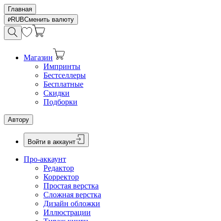
Главная
RUB
Сменить валюту
Магазин
Импринты
Бестселлеры
Бесплатные
Скидки
Подборки
Автору
Войти в аккаунт
Про-аккаунт
Редактор
Корректор
Простая верстка
Сложная верстка
Дизайн обложки
Иллюстрации