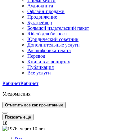
Тираж книги
Аудиокнига
Офлайн-продажи
Продвижение
Буктрейлер
Большой издательский пакет
Rideró для бизнеса
Юридический советник
Дополнительные услуги
Расшифровка текста
Перевод
Книги в аэропортах
Публикация
Все услуги
Кабинет
Кабинет
Уведомления
Отметить все как прочитанные
Показать ещё
18
+