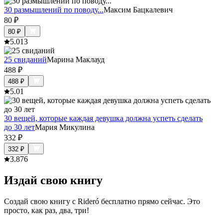
30 размышлений по поводу...
Максим Бацкалевич
80
₽
80
₽
5.0
13
25 свиданий
Марина Маклауд
488
₽
488
₽
5.0
1
30 вещей, которые каждая девушка должна успеть сделать
до 30 лет
Мария Микулина
332
₽
332
₽
3.8
76
Издай свою книгу
Создай свою книгу с Rideró бесплатно прямо сейчас. Это
просто, как раз, два, три!