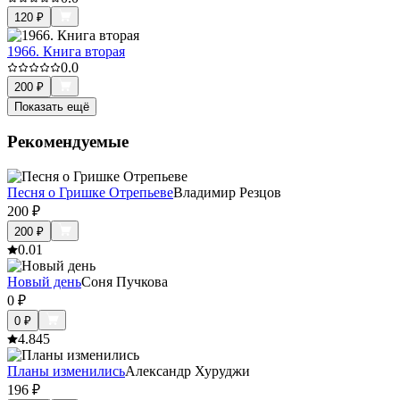
120
₽
1966. Книга вторая
0.0
200
₽
Показать ещё
Рекомендуемые
Песня о Гришке Отрепьеве
Владимир Резцов
200
₽
200
₽
0.0
1
Новый день
Соня Пучкова
0
₽
0
₽
4.8
45
Планы изменились
Александр Хуруджи
196
₽