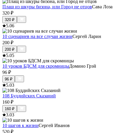
Плащ из шкуры бизона, или Город не отцов
Сава Лоза
320
₽
320
₽
5.0
6
10 сценариев на все случаи жизни
Сергей Ларин
200
₽
200
₽
5.0
5
10 уроков БДСМ для скромницы
Домино Грэй
96
₽
96
₽
5.0
3
108 Буддийских Сказаний
160
₽
160
₽
3.0
3
10 шагов к жизни
Сергей Иванов
520
₽