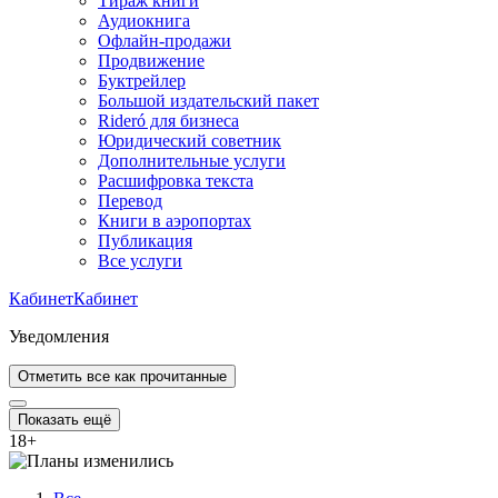
Тираж книги
Аудиокнига
Офлайн-продажи
Продвижение
Буктрейлер
Большой издательский пакет
Rideró для бизнеса
Юридический советник
Дополнительные услуги
Расшифровка текста
Перевод
Книги в аэропортах
Публикация
Все услуги
Кабинет
Кабинет
Уведомления
Отметить все как прочитанные
Показать ещё
18
+