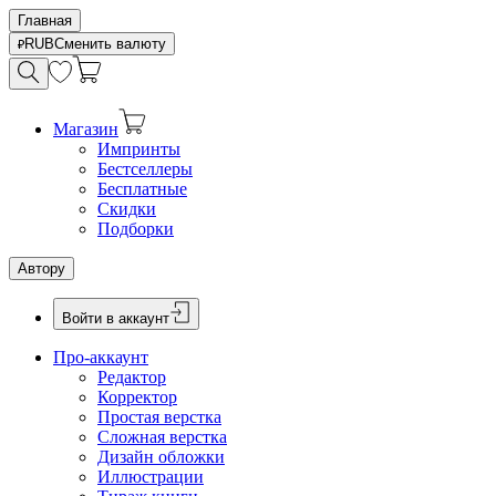
Главная
RUB
Сменить валюту
Магазин
Импринты
Бестселлеры
Бесплатные
Скидки
Подборки
Автору
Войти в аккаунт
Про-аккаунт
Редактор
Корректор
Простая верстка
Сложная верстка
Дизайн обложки
Иллюстрации