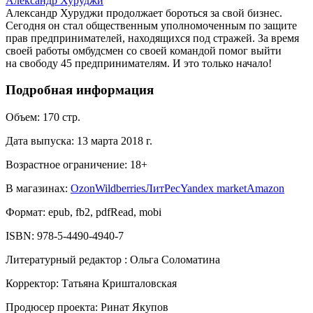
Александр Хуруджи
Александр Хуруджи продолжает бороться за свой бизнес.
Сегодня он стал общественным уполномоченным по защите
прав предпринимателей, находящихся под стражей. За время
своей работы омбудсмен со своей командой помог выйти
на свободу 45 предпринимателям. И это только начало!
Подробная информация
Объем:
170
стр.
Дата выпуска:
13 марта 2018 г.
Возрастное ограничение:
18
+
В магазинах:
Ozon
Wildberries
ЛитРес
Yandex market
Amazon
Формат:
epub, fb2, pdfRead, mobi
ISBN:
978-5-4490-4940-7
Литературный редактор
:
Ольга Соломатина
Корректор
:
Татьяна Кришталовская
Продюсер проекта
:
Ринат Якупов