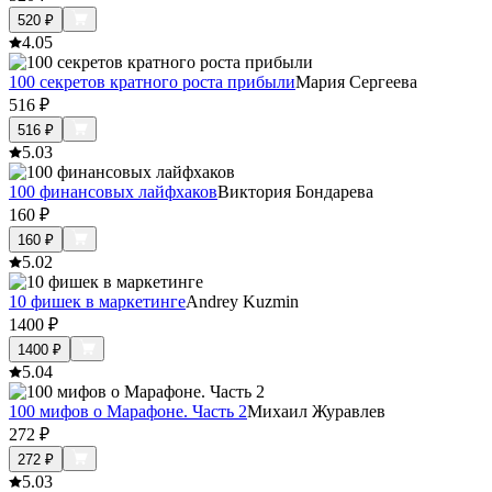
520
₽
4.0
5
100 секретов кратного роста прибыли
Мария Сергеева
516
₽
516
₽
5.0
3
100 финансовых лайфхаков
Виктория Бондарева
160
₽
160
₽
5.0
2
10 фишек в маркетинге
Andrey Kuzmin
1400
₽
1400
₽
5.0
4
100 мифов о Марафоне. Часть 2
Михаил Журавлев
272
₽
272
₽
5.0
3